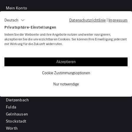
0 km
1.000 km
Mein Konto
Fahrzeugsuche
Datenschutzrichtlinie
|
Impressum
Deutsch
Leistung (PS)
Termin buchen
Privatsphäre-Einstellungen
Onlineshop
50
700
Indem Sie die Webseite und ihre Angebote nutzen und weiter navigieren,
akzeptieren Sie die unverzichtbaren Cookies. Sie können Ihre Einwilligung jederzeit
mit Wirkung für die Zukunft widerrufen.
Preis
STANDORTE
0 €
500.000 €
Akzeptieren
Alzenau
Nettopreis anzeigen
Aschaffenburg-Hauptbetrieb
Cookie Zustimmungsoptionen
Aschaffenburg-Galerie
Nur notwendige
Aschaffenburg-Nilkheim
Büttelborn
Dietzenbach
Fulda
Gelnhausen
Stockstadt
Wörth