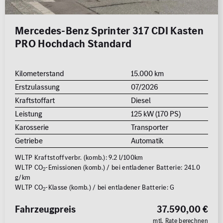
0 km
1.000 km
Mercedes-Benz Sprinter 317 CDI Kasten
Leistung (PS)
PRO Hochdach Standard
50
700
Kilometerstand
15.000 km
Preis
Erstzulassung
07/2026
0 €
500.000 €
Kraftstoffart
Diesel
Leistung
125 kW (170 PS)
Nettopreis anzeigen
Karosserie
Transporter
Getriebe
Automatik
WLTP Kraftstoffverbr. (komb.): 9.2 l/100km
WLTP CO
-Emissionen (komb.) / bei entladener Batterie: 241.0
2
g/km
WLTP CO
-Klasse (komb.) / bei entladener Batterie: G
2
Fahrzeugpreis
37.590,00 €
mtl. Rate berechnen