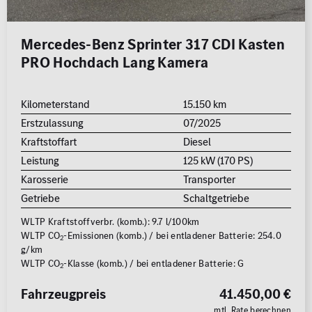
Mercedes-Benz Sprinter 317 CDI Kasten
PRO Hochdach Lang Kamera
Kilometerstand
15.150 km
Erstzulassung
07/2025
Kraftstoffart
Diesel
Leistung
125 kW (170 PS)
Karosserie
Transporter
Getriebe
Schaltgetriebe
WLTP Kraftstoffverbr. (komb.): 9.7 l/100km
WLTP CO
-Emissionen (komb.) / bei entladener Batterie: 254.0
2
g/km
WLTP CO
-Klasse (komb.) / bei entladener Batterie: G
2
Fahrzeugpreis
41.450,00 €
mtl. Rate berechnen