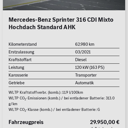
Mercedes-Benz Sprinter 316 CDI Mixto
Hochdach Standard AHK
Kilometerstand
62.980 km
Erstzulassung
03/2021
Kraftstoffart
Diesel
Leistung
120 kW (163 PS)
Karosserie
Transporter
Getriebe
Automatik
WLTP Kraftstoffverbr. (komb.): 11.9 l/100km
WLTP CO
-Emissionen (komb.) / bei entladener Batterie: 313.0
2
g/km
WLTP CO
-Klasse (komb.) / bei entladener Batterie: G
2
Fahrzeugpreis
29.950,00 €