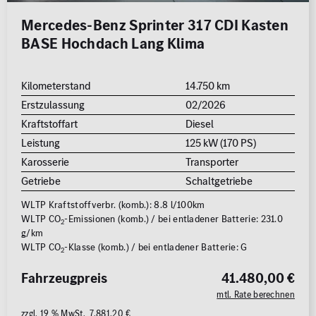
Mercedes-Benz Sprinter 317 CDI Kasten
BASE Hochdach Lang Klima
Kilometerstand
14.750 km
Erstzulassung
02/2026
Kraftstoffart
Diesel
Leistung
125 kW (170 PS)
Karosserie
Transporter
Getriebe
Schaltgetriebe
WLTP Kraftstoffverbr. (komb.): 8.8 l/100km
WLTP CO
-Emissionen (komb.) / bei entladener Batterie: 231.0
2
g/km
WLTP CO
-Klasse (komb.) / bei entladener Batterie: G
2
Fahrzeugpreis
41.480,00 €
mtl. Rate berechnen
zzgl. 19 % MwSt. 7.881,20 €