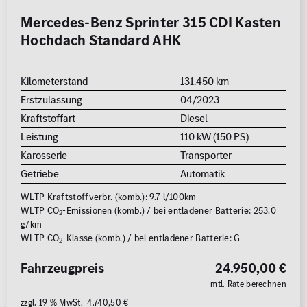
Mercedes-Benz Sprinter 315 CDI Kasten
Hochdach Standard AHK
Kilometerstand
131.450 km
Erstzulassung
04/2023
Kraftstoffart
Diesel
Leistung
110 kW (150 PS)
Karosserie
Transporter
Getriebe
Automatik
WLTP Kraftstoffverbr. (komb.): 9.7 l/100km
WLTP CO
-Emissionen (komb.) / bei entladener Batterie: 253.0
2
g/km
WLTP CO
-Klasse (komb.) / bei entladener Batterie: G
2
Fahrzeugpreis
24.950,00 €
mtl. Rate berechnen
zzgl. 19 % MwSt. 4.740,50 €