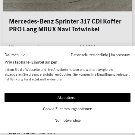
Mercedes-Benz Sprinter 317 CDI Koffer
PRO Lang MBUX Navi Totwinkel
Kilometerstand
60.250 km
Datenschutzrichtlinie
|
Impressum
Erstzulassung
07/2025
Deutsch
Privatsphäre-Einstellungen
Kraftstoffart
Diesel
Indem Sie die Webseite und ihre Angebote nutzen und weiter navigieren,
Leistung
125 kW (170 PS)
akzeptieren Sie die unverzichtbaren Cookies. Sie können Ihre Einwilligung jederzeit
Karosserie
Transporter
mit Wirkung für die Zukunft widerrufen.
Getriebe
Automatik
Akzeptieren
NEFZ Kraftstoffverbr. (komb.): -
NEFZ CO
-Emissionen (komb.): -
2
Cookie Zustimmungsoptionen
Fahrzeugpreis
48.250,00 €
Nur notwendige
mtl. Rate berechnen
zzgl. 19 % MwSt. 9.167,50 €