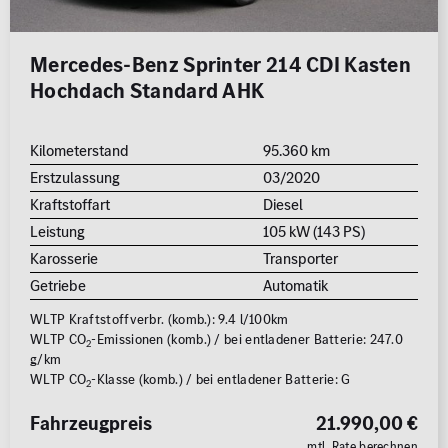
Mercedes-Benz Sprinter 214 CDI Kasten
Hochdach Standard AHK
Kilometerstand
95.360 km
Erstzulassung
03/2020
Kraftstoffart
Diesel
Leistung
105 kW (143 PS)
Karosserie
Transporter
Getriebe
Automatik
WLTP Kraftstoffverbr. (komb.): 9.4 l/100km
WLTP CO
-Emissionen (komb.) / bei entladener Batterie: 247.0
2
g/km
WLTP CO
-Klasse (komb.) / bei entladener Batterie: G
2
Fahrzeugpreis
21.990,00 €
mtl. Rate berechnen