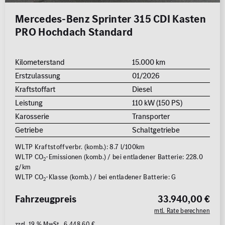
Mercedes-Benz Sprinter 315 CDI Kasten
PRO Hochdach Standard
Kilometerstand
15.000 km
Erstzulassung
01/2026
Kraftstoffart
Diesel
Leistung
110 kW (150 PS)
Karosserie
Transporter
Getriebe
Schaltgetriebe
WLTP Kraftstoffverbr. (komb.): 8.7 l/100km
WLTP CO
-Emissionen (komb.) / bei entladener Batterie: 228.0
2
g/km
WLTP CO
-Klasse (komb.) / bei entladener Batterie: G
2
Fahrzeugpreis
33.940,00 €
mtl. Rate berechnen
zzgl. 19 % MwSt. 6.448,60 €