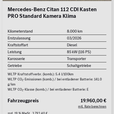
Mercedes-Benz Citan 112 CDI Kasten
PRO Standard Kamera Klima
Kilometerstand
8.000 km
Erstzulassung
03/2026
Kraftstoffart
Diesel
Leistung
85 kW (116 PS)
Karosserie
Transporter
Getriebe
Schaltgetriebe
WLTP Kraftstoffverbr. (komb.): 5.4 l/100km
WLTP CO
-Emissionen (komb.) / bei entladener Batterie: 141.0
2
g/km
WLTP CO
-Klasse (komb.) / bei entladener Batterie: E
2
Fahrzeugpreis
19.960,00 €
mtl. Rate berechnen
zzgl. 19 % MwSt. 3.792,40 €