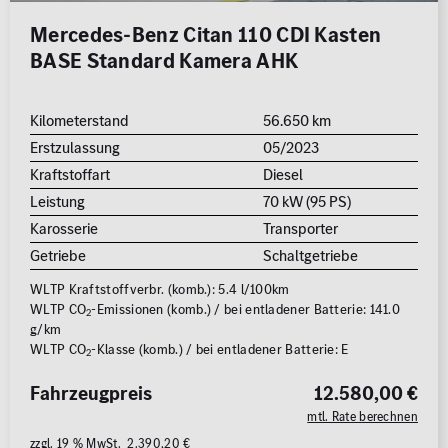
0 km
1.000 km
Mercedes-Benz Citan 110 CDI Kasten
BASE Standard Kamera AHK
Leistung (PS)
50
700
Kilometerstand
56.650 km
Erstzulassung
05/2023
Preis
Kraftstoffart
Diesel
0 €
500.000 €
Leistung
70 kW (95 PS)
Karosserie
Transporter
Nettopreis anzeigen
Getriebe
Schaltgetriebe
WLTP Kraftstoffverbr. (komb.): 5.4 l/100km
WLTP CO
-Emissionen (komb.) / bei entladener Batterie: 141.0
2
g/km
WLTP CO
-Klasse (komb.) / bei entladener Batterie: E
2
Fahrzeugpreis
12.580,00 €
mtl. Rate berechnen
zzgl. 19 % MwSt. 2.390,20 €