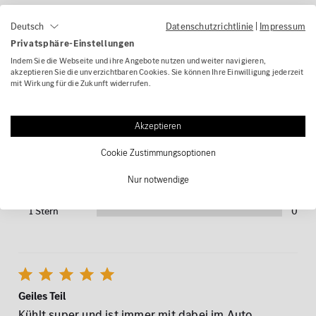
Datenschutzrichtlinie
|
Impressum
Kontakt
Deutsch
Privatsphäre-Einstellungen
Indem Sie die Webseite und ihre Angebote nutzen und weiter navigieren,
Bewertungen für
Kühlbox 13 Liter
akzeptieren Sie die unverzichtbaren Cookies. Sie können Ihre Einwilligung jederzeit
mit Wirkung für die Zukunft widerrufen.
schwarz Original Mercedes-Benz
Akzeptieren
3 Kundenbewertungen
5 Sterne
3
Cookie Zustimmungsoptionen
4 Sterne
0
Nur notwendige
3 Sterne
0
2 Sterne
0
1 Stern
0
Geiles Teil
Kühlt super und ist immer mit dabei im Auto