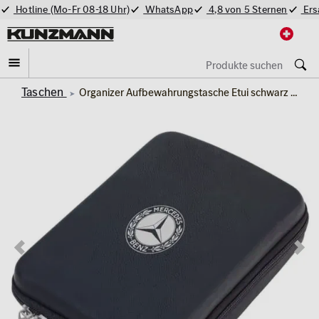
Hotline (Mo-Fr 08-18 Uhr)
WhatsApp
4,8 von 5 Sternen
Ers
Taschen
Organizer Aufbewahrungstasche Etui schwarz Original Mercedes-Benz