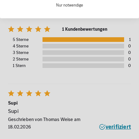
Aufbewahrungstasche Etui schwarz
Nur notwendige
Original Mercedes-Benz
1 Kundenbewertungen
5 Sterne
1
4 Sterne
0
3 Sterne
0
2 Sterne
0
1 Stern
0
Supi
Supi
Geschrieben von Thomas Weise am
verifiziert
18.02.2026