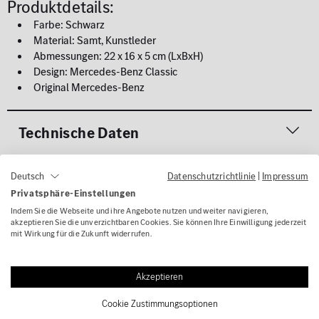
Produktdetails:
Farbe: Schwarz
Material: Samt, Kunstleder
Abmessungen: 22 x 16 x 5 cm (LxBxH)
Design: Mercedes-Benz Classic
Original Mercedes-Benz
Technische Daten
Gefahrenhinweise
Datenschutzrichtlinie
|
Impressum
Deutsch
Privatsphäre-Einstellungen
Indem Sie die Webseite und ihre Angebote nutzen und weiter navigieren,
Lieferumfang
akzeptieren Sie die unverzichtbaren Cookies. Sie können Ihre Einwilligung jederzeit
mit Wirkung für die Zukunft widerrufen.
Kontakt
Akzeptieren
Cookie Zustimmungsoptionen
Bewertungen für
Organizer