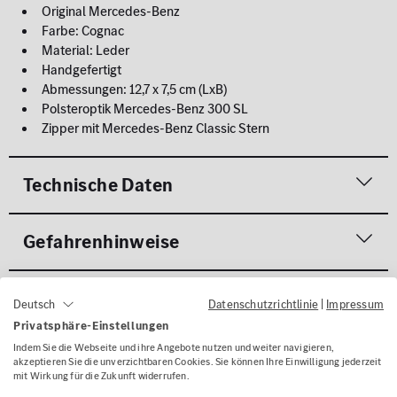
Original Mercedes-Benz
Farbe: Cognac
Material: Leder
Handgefertigt
Abmessungen: 12,7 x 7,5 cm (LxB)
Polsteroptik Mercedes-Benz 300 SL
Zipper mit Mercedes-Benz Classic Stern
Technische Daten
Gefahrenhinweise
Lieferumfang
Datenschutzrichtlinie
|
Impressum
Deutsch
Privatsphäre-Einstellungen
Indem Sie die Webseite und ihre Angebote nutzen und weiter navigieren,
Kontakt
akzeptieren Sie die unverzichtbaren Cookies. Sie können Ihre Einwilligung jederzeit
mit Wirkung für die Zukunft widerrufen.