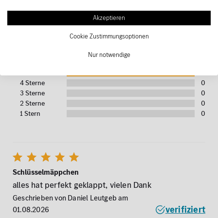
Bewertungen für
Schlüsselmäppchen
Geldbeutel Cognac Leder Original
Akzeptieren
Mercedes-Benz
Cookie Zustimmungsoptionen
Nur notwendige
2 Kundenbewertungen
5 Sterne
2
4 Sterne
0
3 Sterne
0
2 Sterne
0
1 Stern
0
Schlüsselmäppchen
alles hat perfekt geklappt, vielen Dank
Geschrieben von Daniel Leutgeb am
verifiziert
01.08.2026