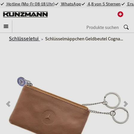
Hotline (Mo-Fr 08-18 Uhr)
WhatsApp
4,8 von 5 Sternen
Ers
Schlüsseletui
Schlüsselmäppchen Geldbeutel Cognac Leder Original Mercedes-Benz