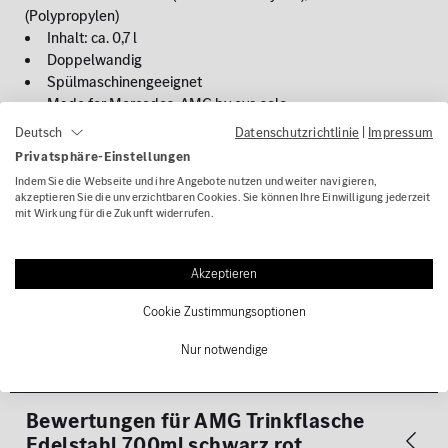
(Polypropylen)
Inhalt: ca. 0,7 l
Doppelwandig
Spülmaschinengeeignet
Made for Mercedes-AMG by eva solo
Datenschutzrichtlinie
|
Impressum
Deutsch
Privatsphäre-Einstellungen
Technische Daten
Indem Sie die Webseite und ihre Angebote nutzen und weiter navigieren,
akzeptieren Sie die unverzichtbaren Cookies. Sie können Ihre Einwilligung jederzeit
mit Wirkung für die Zukunft widerrufen.
Gefahrenhinweise
Akzeptieren
Lieferumfang
Cookie Zustimmungsoptionen
Nur notwendige
Kontakt
Bewertungen für
AMG Trinkflasche
Edelstahl 700ml schwarz rot