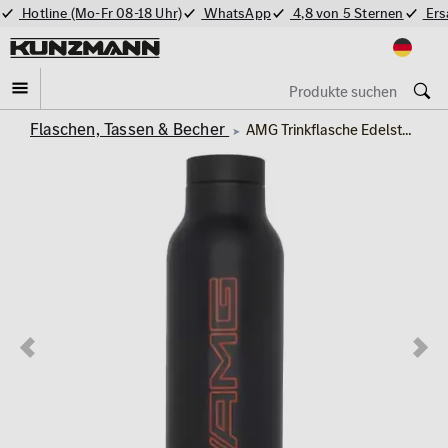
Hotline (Mo-Fr 08-18 Uhr)
WhatsApp
4,8 von 5 Sternen
Ers
Flaschen, Tassen & Becher
AMG Trinkflasche Edelstahl 700ml schwarz rot Mercedes-Benz Collection