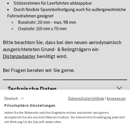
Stützerahmen für Leerfahrten abklappbar
Durch flexible Spannbefestigung auch für außergewöhnliche
Fahrradrahmen geeignet
Rundrohr: 20 mm - max. 98 mm
Ovalrohr: 110 mm x 70 mm
Bitte beachten Sie, dass bei den neuen aerodynamisch
ausgerichteteten Grund- & Relingträgern ein
Distanzadapter
benötigt wird.
Bei Fragen beraten wir Sie gerne.
Technische Daten
Datenschutzrichtlinie
|
Impressum
Deutsch
Privatsphäre-Einstellungen
Gefahrenhinweise
Indem Sie die Webseite und ihre Angebote nutzen und weiter navigieren,
akzeptieren Sie die unverzichtbaren Cookies. Sie können Ihre Einwilligung jederzeit
mit Wirkung für die Zukunft widerrufen.
Lieferumfang