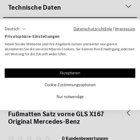
Technische Daten
Gefahrenhinweise
Datenschutzrichtlinie
|
Impressum
Deutsch
Privatsphäre-Einstellungen
Indem Sie die Webseite und ihre Angebote nutzen und weiter navigieren,
Lieferumfang
akzeptieren Sie die unverzichtbaren Cookies. Sie können Ihre Einwilligung jederzeit
mit Wirkung für die Zukunft widerrufen.
Kompatible Fahrzeuge
Akzeptieren
Cookie Zustimmungsoptionen
Kontakt
Nur notwendige
Bewertungen für
Ripsmatten
Fußmatten Satz vorne GLS X167
Original Mercedes-Benz
0 Kundenbewertungen