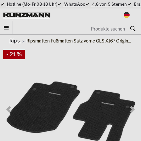
Hotline (Mo-Fr 08-18 Uhr)
WhatsApp
4,8 von 5 Sternen
Ers
Rips
Ripsmatten Fußmatten Satz vorne GLS X167 Original Mercedes-Benz
- 21 %