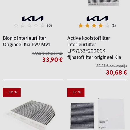
(0)
(1)
Bionic interieurfilter
Active koolstoffilter
Origineel Kia EV9 MV1
interieurfilter
LP97133F2000CK
43,82 € adviesprijs
fijnstoffilter origineel Kia
33,90 €
35,37 € adviesprijs
30,68 €
- 32 %
- 17 %