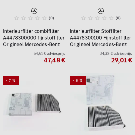
(0)
(0)
Interieurfilter combifilter
Interieurfilter Stoffilter
A4478300000 fijnstoffilter
A4478300100 Fijnstoffilter
Origineel Mercedes-Benz
Origineel Mercedes-Benz
54,61 € adviesprijs
34,32 € adviesprijs
47,48 €
29,01 €
- 7 %
- 8 %