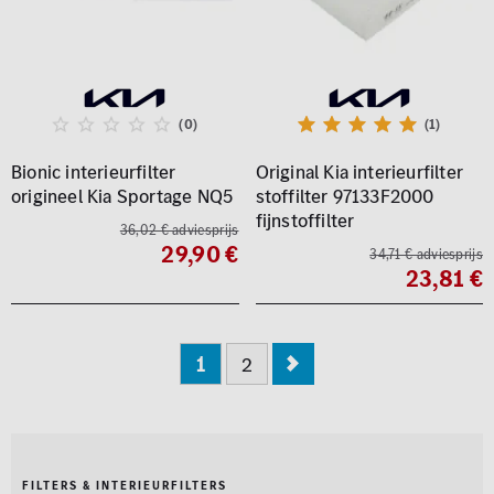
(0)
(1)
Bionic interieurfilter
Original Kia interieurfilter
origineel Kia Sportage NQ5
stoffilter 97133F2000
fijnstoffilter
36,02 € adviesprijs
29,90 €
34,71 € adviesprijs
23,81 €
1
2
FILTERS & INTERIEURFILTERS