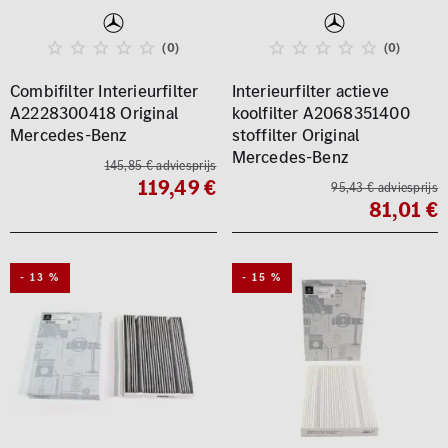
(0)
(0)
Combifilter Interieurfilter
Interieurfilter actieve
A2228300418 Original
koolfilter A2068351400
Mercedes-Benz
stoffilter Original
Mercedes-Benz
145,85 € adviesprijs
119,49 €
95,43 € adviesprijs
81,01 €
- 13 %
- 15 %