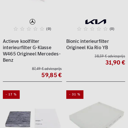
(0)
(0)
Actieve koolfilter
Bionic interieurfilter
interieurfilter G-Klasse
Origineel Kia Rio YB
W465 Origineel Mercedes-
38,59 € adviesprijs
Benz
31,90 €
87,49 € adviesprijs
59,85 €
- 17 %
- 31 %