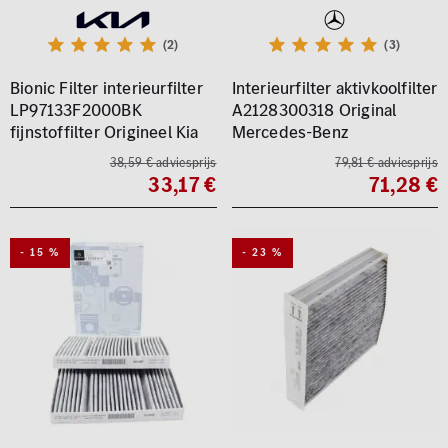
(2)
(3)
Bionic Filter interieurfilter
Interieurfilter aktivkoolfilter
LP97133F2000BK
A2128300318 Original
fijnstoffilter Origineel Kia
Mercedes-Benz
38,59 € adviesprijs
79,81 € adviesprijs
33,17 €
71,28 €
- 15 %
- 23 %