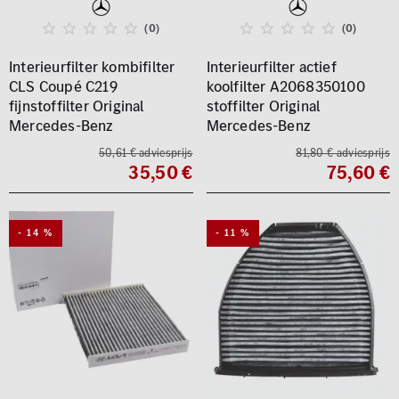
(0)
(0)
Interieurfilter kombifilter
Interieurfilter actief
CLS Coupé C219
koolfilter A2068350100
fijnstoffilter Original
stoffilter Original
Mercedes-Benz
Mercedes-Benz
50,61 € adviesprijs
81,80 € adviesprijs
35,50 €
75,60 €
- 14 %
- 11 %