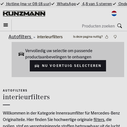
Hotline (ma-vr 08-18 uur)
WhatsApp
4,8 van 5 sterren
Onde
Autofilters
interieurfilters
Is deze pagina nuttig?
Vervolledig uw selectie om passende
productaanbevelingen te ontvangen
Nu voertuig selecteren
AUTOFILTERS
interieurfilters
Willkommen in der Kategorie Innenraumfilter für Mercedes-Benz
Originalteile. Hier finden Sie hochwertige originale
filters
, die
pollen, stof en verontreinigende stoffen betrouwbaar uit de lucht