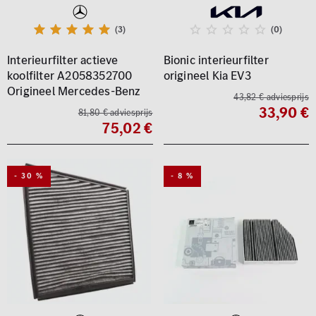
(3)
(0)
Interieurfilter actieve
Bionic interieurfilter
koolfilter A2058352700
origineel Kia EV3
Origineel Mercedes-Benz
43,82 € adviesprijs
33,90 €
81,80 € adviesprijs
75,02 €
- 30 %
- 8 %