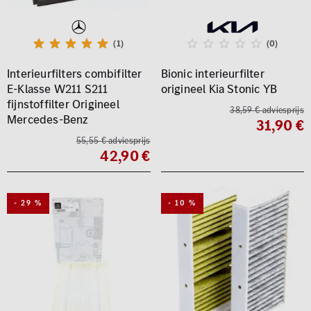
(1)
(0)
Interieurfilters combifilter
Bionic interieurfilter
E-Klasse W211 S211
origineel Kia Stonic YB
fijnstoffilter Origineel
38,59 € adviesprijs
Mercedes-Benz
31,90 €
55,55 € adviesprijs
42,90 €
- 29 %
- 10 %