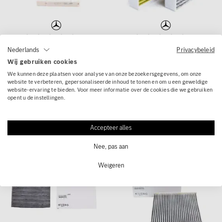
(0)
(0)
Privacybeleid
Nederlands
Interieurfilter A9108301100
Interieurfilter combifilter
Wij gebruiken cookies
stoffilter Original
GL GLE GLS ML W166
We kunnen deze plaatsen voor analyse van onze bezoekersgegevens, om onze
Mercedes-Benz
fijnstoffilter P21 origineel
website te verbeteren, gepersonaliseerde inhoud te tonen en om u een geweldige
website-ervaring te bieden. Voor meer informatie over de cookies die we gebruiken
Mercedes-Benz
28,76 € adviesprijs
opent u de instellingen.
20,44 €
115,86 € adviesprijs
104,50 €
Accepteer alles
Nee, pas aan
- 23 %
- 13 %
Weigeren