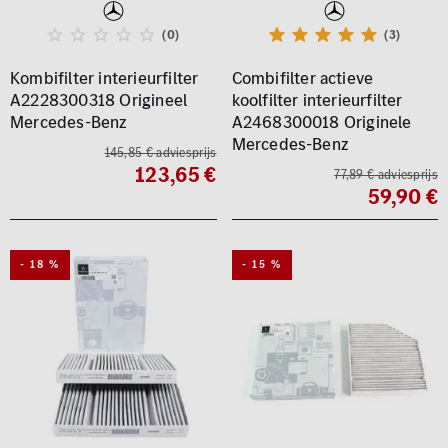
(0)
(3)
Kombifilter interieurfilter
Combifilter actieve
A2228300318 Origineel
koolfilter interieurfilter
Mercedes-Benz
A2468300018 Originele
Mercedes-Benz
145,85 € adviesprijs
123,65 €
77,89 € adviesprijs
59,90 €
- 18 %
- 15 %