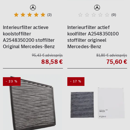
(2)
(0)
Interieurfilter actieve
Interieurfilter actief
koolstoffilter
koolfilter A2548350100
A2548350200 stoffilter
stoffilter origineel
Original Mercedes-Benz
Mercedes-Benz
95,43 € adviesprijs
81,80 € adviesprijs
88,58 €
75,60 €
- 23 %
- 17 %