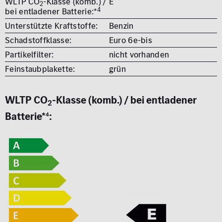
WLTP CO
-Klasse (komb.) /
E
2
4
bei entladener Batterie:*
Unterstützte Kraftstoffe:
Benzin
Schadstoffklasse:
Euro 6e-bis
Partikelfilter:
nicht vorhanden
Feinstaubplakette:
grün
WLTP CO
-Klasse (komb.) / bei entladener
2
Batterie*
:
4