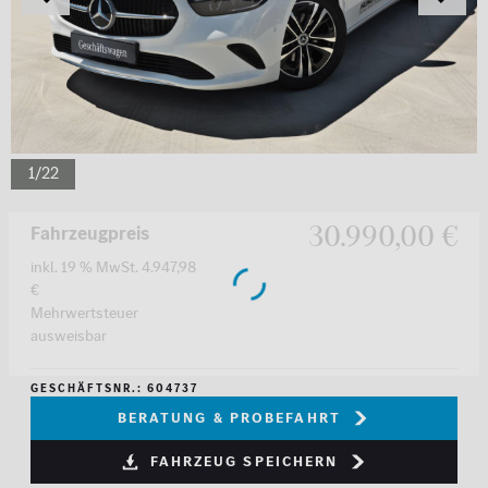
1
/
22
30.990,00 €
Fahrzeugpreis
inkl. 19 % MwSt. 4.947,98
€
Mehrwertsteuer
ausweisbar
GESCHÄFTSNR.: 604737
Beratung & Probefahrt
Fahrzeug speichern