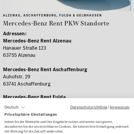
ALZENAU, ASCHAFFENBURG, FULDA & GELNHAUSEN
Mercedes-Benz Rent PKW Standorte
Adressen:
Mercedes-Benz Rent Alzenau
Hanauer Straße 123
63755 Alzenau
Mercedes-Benz Rent Aschaffenburg
Auhofstr. 29
63741 Aschaffenburg
Mercedes-Benz Rent Fulda
Frankfurter Straße 125
Datenschutzrichtlinie
|
Impressum
Deutsch
36043 Fulda
Privatsphäre-Einstellungen
Indem Sie die Webseite und ihre Angebote nutzen und weiter navigieren,
Mercedes-Benz Rent Gelnhausen
akzeptieren Sie die unverzichtbaren Cookies. Sie können Ihre Einwilligung jederzeit
mit Wirkung für die Zukunft widerrufen.
Zum Sonnenberg 1-3