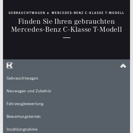
Rückfahrkamera
GEBRAUCHTWAGEN ► MERCEDES-BENZ C-KLASSE T-MODELL
Limousine
Cabrio / Roadster
Schiebedach
Finden Sie Ihren gebrauchten
Mercedes-Benz C-Klasse T-Modell
Sitzheizung
Standheizung
Kombi
Coupé
Multimedia
Sicherheit
MBUX
LED Licht
Navigationssystem
Totwinkel-Assistent
Van / Kleinbus
Geländewagen / SUV
Gebrauchtwagen
Sonstige
Neuwagen und Zubehör
jung@smart
Fahrzeugbewertung
Qualitätssiegel
Kleinwagen
Junge Sterne
Bewertungstermin
Kraftstoff
Getriebe
Qualitätssiegel
Inzahlungnahme
ALLE
ALLE