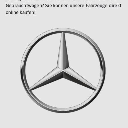
0 km
1.000 km
Gebrauchtwagen? Sie können unsere Fahrzeuge direkt
online kaufen!
Leistung (PS)
50
700
Preis
0 €
500.000 €
MwSt. ausweisbar