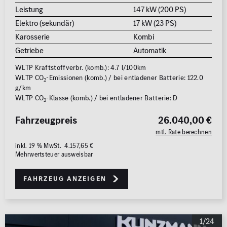
Leistung
147 kW (200 PS)
Elektro (sekundär)
17 kW (23 PS)
Karosserie
Kombi
Getriebe
Automatik
WLTP Kraftstoffverbr. (komb.): 4.7 l/100km
WLTP CO
-Emissionen (komb.) / bei entladener Batterie: 122.0
2
g/km
WLTP CO
-Klasse (komb.) / bei entladener Batterie: D
2
Fahrzeugpreis
26.040,00 €
mtl. Rate berechnen
inkl. 19 % MwSt. 4.157,65 €
Mehrwertsteuer ausweisbar
Fahrzeug anzeigen
1/24