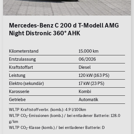
Mercedes-Benz C 200 d T-Modell AMG
Night Distronic 360° AHK
Kilometerstand
15.000 km
Erstzulassung
06/2026
Kraftstoffart
Diesel
Leistung
120 kW (163 PS)
Elektro (sekundär)
17 kW (23 PS)
Karosserie
Kombi
Getriebe
Automatik
WLTP Kraftstoffverbr. (komb.): 4.9 l/100km
WLTP CO
-Emissionen (komb.) / bei entladener Batterie: 128.0
2
g/km
WLTP CO
-Klasse (komb.) / bei entladener Batterie: D
2