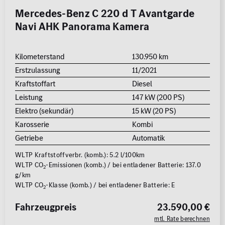
Mercedes-Benz C 220 d T Avantgarde
Navi AHK Panorama Kamera
Kilometerstand
130.950 km
Erstzulassung
11/2021
Kraftstoffart
Diesel
Leistung
147 kW (200 PS)
Elektro (sekundär)
15 kW (20 PS)
Karosserie
Kombi
Getriebe
Automatik
WLTP Kraftstoffverbr. (komb.): 5.2 l/100km
WLTP CO
-Emissionen (komb.) / bei entladener Batterie: 137.0
2
g/km
WLTP CO
-Klasse (komb.) / bei entladener Batterie: E
2
Fahrzeugpreis
23.590,00 €
mtl. Rate berechnen