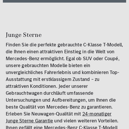
MB Rent Fahrzeug
Schadstoffklasse
Standorte
ALLE
ALLE
Junge Sterne
Finden Sie die perfekte gebrauchte C-Klasse T-Modell,
die Ihnen einen attraktiven Einstieg in die Welt von
Mercedes-Benz ermöglicht. Egal ob SUV oder Coupé,
unsere gebrauchten Modelle bieten ein
unvergleichliches Fahrerlebnis und kombinieren Top-
Erstzulassung
Ausstattung mit erstklassigem Zustand – zu
2008
2026
attraktiven Konditionen. Jeder unserer
Gebrauchtwagen durchläuft umfassende
Kilometer
Untersuchungen und Aufbereitungen, um Ihnen die
0 km
250.000
beste Qualität von Mercedes-Benz zu garantieren.
km
Erleben Sie Neuwagen-Qualität mit
24-monatiger
Junge Sterne Garantie
und vielen weiteren Vorteilen.
Reichweite (elektrisch)
Ihnen gefällt eine Mercedes-Benz C-Klasse T-Modell