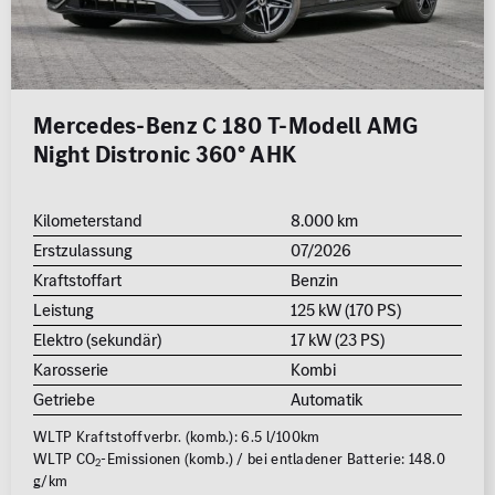
Mercedes-Benz C 180 T-Modell AMG
Night Distronic 360° AHK
Kilometerstand
8.000 km
Erstzulassung
07/2026
Kraftstoffart
Benzin
Leistung
125 kW (170 PS)
Elektro (sekundär)
17 kW (23 PS)
Karosserie
Kombi
Getriebe
Automatik
WLTP Kraftstoffverbr. (komb.): 6.5 l/100km
WLTP CO
-Emissionen (komb.) / bei entladener Batterie: 148.0
2
g/km