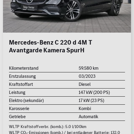
Mercedes-Benz C 220 d 4M T
Avantgarde Kamera SpurH
Kilometerstand
59.580 km
Erstzulassung
03/2023
Kraftstoffart
Diesel
Leistung
147 kW (200 PS)
Elektro (sekundär)
17 kW (23 PS)
Karosserie
Kombi
Getriebe
Automatik
WLTP Kraftstoffverbr. (komb.): 5.0 l/100km
WLTP CO
-Emissionen (komb.) / bei entladener Batterie: 132.0
2