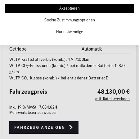
Erstzulassung
07/2026
Akzeptieren
Kraftstoffart
Diesel
Cookie Zustimmungsoptionen
Leistung
145 kW (197 PS)
Elektro (sekundär)
17 kW (23 PS)
Nur notwendige
Karosserie
Kombi
Getriebe
Automatik
WLTP Kraftstoffverbr. (komb.): 4.9 l/100km
WLTP CO
-Emissionen (komb.) / bei entladener Batterie: 128.0
2
g/km
WLTP CO
-Klasse (komb.) / bei entladener Batterie: D
2
Fahrzeugpreis
48.130,00 €
mtl. Rate berechnen
inkl. 19 % MwSt. 7.684,62 €
Mehrwertsteuer ausweisbar
Fahrzeug anzeigen