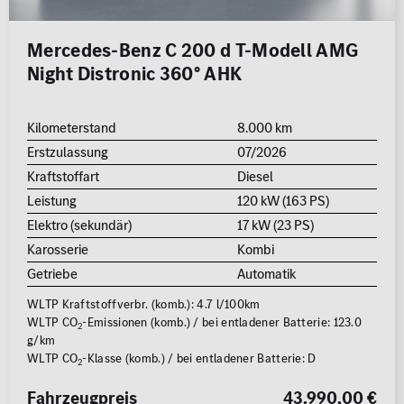
Mercedes-Benz C 200 d T-Modell AMG
Night Distronic 360° AHK
Kilometerstand
8.000 km
Erstzulassung
07/2026
Kraftstoffart
Diesel
Leistung
120 kW (163 PS)
Elektro (sekundär)
17 kW (23 PS)
Karosserie
Kombi
Getriebe
Automatik
WLTP Kraftstoffverbr. (komb.): 4.7 l/100km
WLTP CO
-Emissionen (komb.) / bei entladener Batterie: 123.0
2
g/km
WLTP CO
-Klasse (komb.) / bei entladener Batterie: D
2
Fahrzeugpreis
43.990,00 €