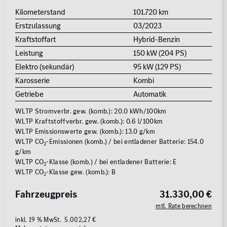
Kilometerstand
101.720 km
Erstzulassung
03/2023
Kraftstoffart
Hybrid-Benzin
Leistung
150 kW (204 PS)
Elektro (sekundär)
95 kW (129 PS)
Karosserie
Kombi
Getriebe
Automatik
WLTP Stromverbr. gew. (komb.): 20.0 kWh/100km
WLTP Kraftstoffverbr. gew. (komb.): 0.6 l/100km
WLTP Emissionswerte gew. (komb.): 13.0 g/km
WLTP CO
-Emissionen (komb.) / bei entladener Batterie: 154.0
2
g/km
WLTP CO
-Klasse (komb.) / bei entladener Batterie: E
2
WLTP CO
-Klasse gew. (komb.): B
2
Fahrzeugpreis
31.330,00 €
mtl. Rate berechnen
inkl. 19 % MwSt. 5.002,27 €