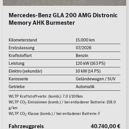
Mercedes-Benz GLA 200 AMG Distronic
Memory AHK Burmester
Kilometerstand
15.000 km
Erstzulassung
07/2026
Kraftstoffart
Benzin
Leistung
120 kW (163 PS)
Elektro (sekundär)
10 kW (14 PS)
Karosserie
Geländewagen / SUV
Getriebe
Automatik
WLTP Kraftstoffverbr. (komb.): 7.0 l/100km
WLTP CO
-Emissionen (komb.) / bei entladener Batterie: 158.0
2
g/km
WLTP CO
-Klasse (komb.) / bei entladener Batterie: F
2
Fahrzeugpreis
40.740,00 €