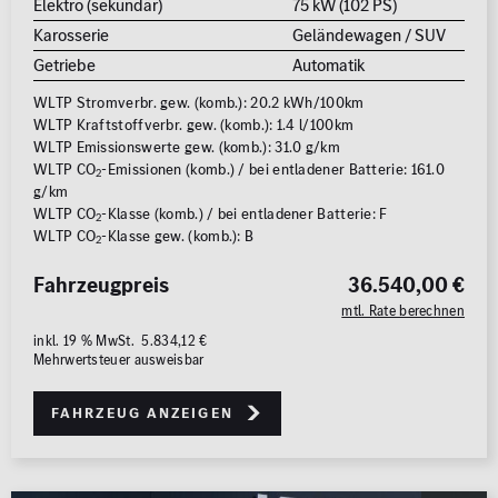
Elektro (sekundär)
75 kW (102 PS)
Karosserie
Geländewagen / SUV
Getriebe
Automatik
WLTP Stromverbr. gew. (komb.): 20.2 kWh/100km
WLTP Kraftstoffverbr. gew. (komb.): 1.4 l/100km
WLTP Emissionswerte gew. (komb.): 31.0 g/km
WLTP CO
-Emissionen (komb.) / bei entladener Batterie: 161.0
2
g/km
WLTP CO
-Klasse (komb.) / bei entladener Batterie: F
2
WLTP CO
-Klasse gew. (komb.): B
2
Fahrzeugpreis
36.540,00 €
mtl. Rate berechnen
inkl. 19 % MwSt. 5.834,12 €
Mehrwertsteuer ausweisbar
Fahrzeug anzeigen