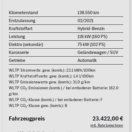
Kilometerstand
138.550 km
Erstzulassung
02/2021
Kraftstoffart
Hybrid-Benzin
Leistung
118 kW (160 PS)
Elektro (sekundär)
75 kW (102 PS)
Karosserie
Geländewagen / SUV
Getriebe
Automatik
WLTP Stromverbr. gew. (komb.): 22.1 kWh/100km
WLTP Kraftstoffverbr. gew. (komb.): 1.4 l/100km
WLTP Emissionswerte gew. (komb.): 31.0 g/km
WLTP CO
-Emissionen (komb.) / bei entladener Batterie: 162.0
2
g/km
WLTP CO
-Klasse (komb.) / bei entladener Batterie: F
2
WLTP CO
-Klasse gew. (komb.): B
2
Fahrzeugpreis
23.422,00 €
mtl. Rate berechnen