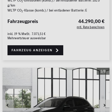
WLTP CO
-Emissionen (komb.) / bei entladener Batterie: 151.0
2
g/km
WLTP CO
-Klasse (komb.) / bei entladener Batterie: E
2
Fahrzeugpreis
44.290,00 €
mtl. Rate berechnen
inkl. 19 % MwSt. 7.071,51 €
Mehrwertsteuer ausweisbar
Fahrzeug anzeigen
1/8