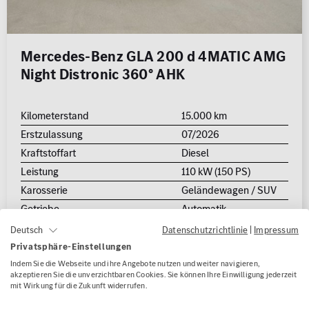
Mercedes-Benz GLA 200 d 4MATIC AMG
Night Distronic 360° AHK
Kilometerstand
15.000 km
Erstzulassung
07/2026
Kraftstoffart
Diesel
Leistung
110 kW (150 PS)
Karosserie
Geländewagen / SUV
Getriebe
Automatik
Datenschutzrichtlinie
|
Impressum
Deutsch
WLTP Kraftstoffverbr. (komb.): 5.7 l/100km
WLTP CO
-Emissionen (komb.) / bei entladener Batterie: 151.0
Privatsphäre-Einstellungen
2
g/km
Indem Sie die Webseite und ihre Angebote nutzen und weiter navigieren,
WLTP CO
-Klasse (komb.) / bei entladener Batterie: E
akzeptieren Sie die unverzichtbaren Cookies. Sie können Ihre Einwilligung jederzeit
2
mit Wirkung für die Zukunft widerrufen.
Fahrzeugpreis
44.840,00 €