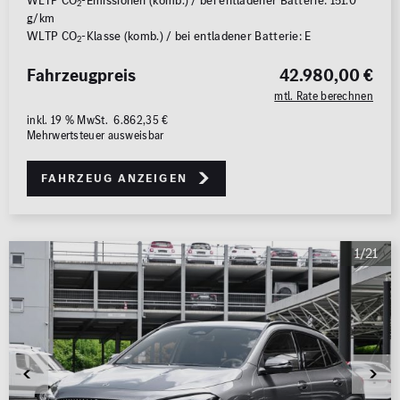
WLTP CO
-Emissionen (komb.) / bei entladener Batterie: 151.0
2
g/km
WLTP CO
-Klasse (komb.) / bei entladener Batterie: E
2
Fahrzeugpreis
42.980,00 €
mtl. Rate berechnen
inkl. 19 % MwSt. 6.862,35 €
Mehrwertsteuer ausweisbar
Fahrzeug anzeigen
1/21