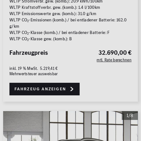
0 km
1.000 km
WLTP Stromverbr. gew. (komb.): 20.9 kWh/100km
WLTP Kraftstoffverbr. gew. (komb.): 1.4 l/100km
Gebrauchter Mercedes-Benz GLA in Neuwagen-
WLTP Emissionswerte gew. (komb.): 31.0 g/km
Leistung (PS)
Qualität
WLTP CO
-Emissionen (komb.) / bei entladener Batterie: 162.0
2
g/km
50
700
WLTP CO
-Klasse (komb.) / bei entladener Batterie: F
24-monatige Junge Sterne Garantie
2
WLTP CO
-Klasse gew. (komb.): B
2
Preis
Verschiedene Finanzierungsoptionen möglich
Fahrzeugpreis
32.690,00 €
0 €
500.000 €
mtl. Rate berechnen
inkl. 19 % MwSt. 5.219,41 €
» GLA Neuwagen bestellen
MwSt. ausweisbar
Mehrwertsteuer ausweisbar
Sie legen großen Wert auf ein Höchstmaß an
Individualisierung Ihres Neuwagens? Natürlich bieten
Fahrzeug anzeigen
wir Ihnen auch die Möglichkeit Ihren zukünftigen
. Wählen Sie
Mercedes-Benz GLA selbst zu konfigurieren
aus einer Vielzahl an Ausstattungsvarianten und
1/8
erleben Sie das unvergleichliche Gefühl der
Übergabe Ihres
bei uns im
GLA als Neuwagen
Showroom an einem
unserer 10 Mercedes-Benz