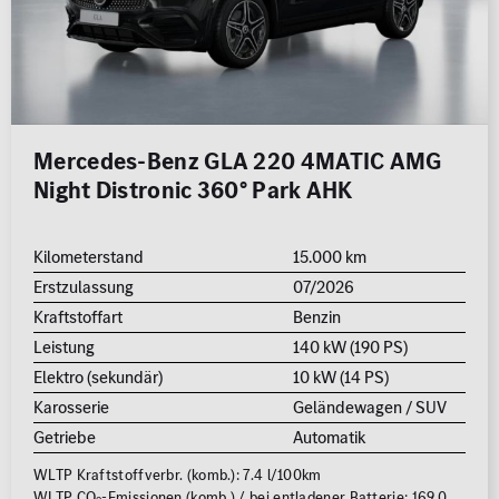
Mercedes-Benz GLA 220 4MATIC AMG
Night Distronic 360° Park AHK
Kilometerstand
15.000 km
Erstzulassung
07/2026
Kraftstoffart
Benzin
Leistung
140 kW (190 PS)
Elektro (sekundär)
10 kW (14 PS)
Karosserie
Geländewagen / SUV
Getriebe
Automatik
WLTP Kraftstoffverbr. (komb.): 7.4 l/100km
WLTP CO
-Emissionen (komb.) / bei entladener Batterie: 169.0