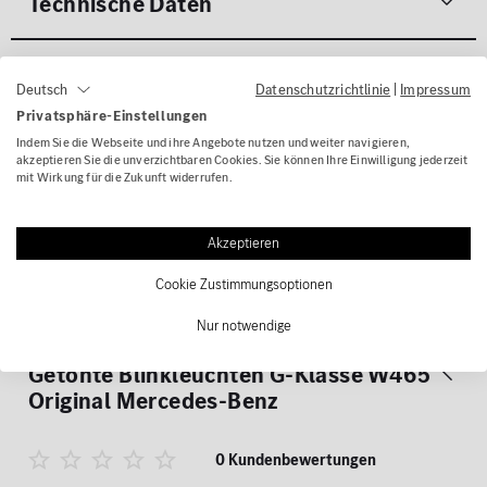
Technische Daten
Gefahrenhinweise
Datenschutzrichtlinie
|
Impressum
Deutsch
Privatsphäre-Einstellungen
Lieferumfang
Indem Sie die Webseite und ihre Angebote nutzen und weiter navigieren,
akzeptieren Sie die unverzichtbaren Cookies. Sie können Ihre Einwilligung jederzeit
mit Wirkung für die Zukunft widerrufen.
Kompatible Fahrzeuge
Akzeptieren
Kontakt
Cookie Zustimmungsoptionen
Nur notwendige
Bewertungen für
Abgedunkelte
Getönte Blinkleuchten G-Klasse W465
Original Mercedes-Benz
0 Kundenbewertungen