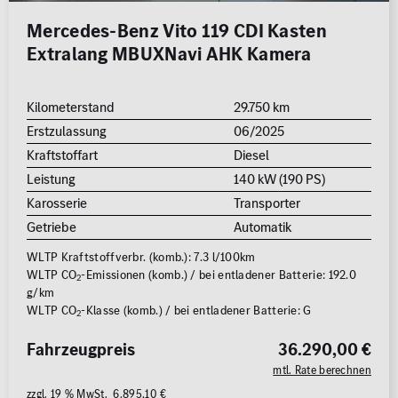
0 km
1.000 km
Mercedes-Benz Vito 119 CDI Kasten
Extralang MBUXNavi AHK Kamera
Leistung (PS)
50
700
Kilometerstand
29.750 km
Erstzulassung
06/2025
Preis
Kraftstoffart
Diesel
0 €
500.000 €
Leistung
140 kW (190 PS)
Karosserie
Transporter
Nettopreis anzeigen
Getriebe
Automatik
WLTP Kraftstoffverbr. (komb.): 7.3 l/100km
WLTP CO
-Emissionen (komb.) / bei entladener Batterie: 192.0
2
g/km
WLTP CO
-Klasse (komb.) / bei entladener Batterie: G
2
Fahrzeugpreis
36.290,00 €
mtl. Rate berechnen
zzgl. 19 % MwSt. 6.895,10 €