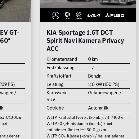
HEV GT-
KIA Sportage 1.6T DCT
360°
Spirit Navi Kamera Privacy
ACC
Kilometerstand
0 km
Erstzulassung
--/----
Kraftstoffart
Benzin
239 PS)
Leistung
110 kW (150 PS)
wagen /
Karosserie
Geländewagen /
SUV
ik
Getriebe
Automatik
 5.7 l/100km
WLTP Kraftstoffverbr. (komb.): 7.1 l/100km
 bei
WLTP CO
-Emissionen (komb.) / bei
2
m
entladener Batterie: 160.0 g/km
 entladener
WLTP CO
-Klasse (komb.) / bei entladener
2