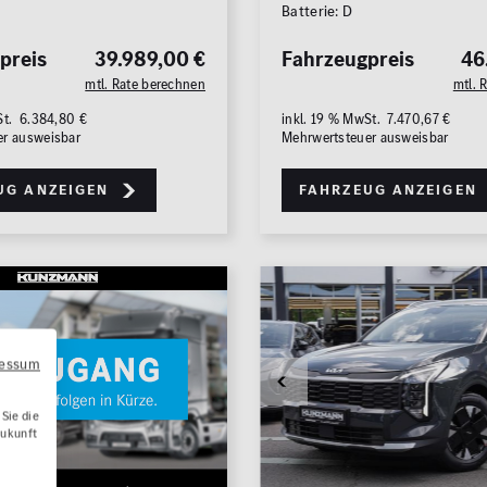
Batterie: D
preis
39.989,00 €
Fahrzeugpreis
46
mtl. Rate berechnen
mtl. 
St. 6.384,80 €
inkl. 19 % MwSt. 7.470,67 €
er ausweisbar
Mehrwertsteuer ausweisbar
ug anzeigen
Fahrzeug anzeigen
ressum
Sie die
Zukunft