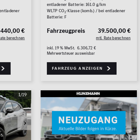
m
entladener Batterie: 161.0 g/km
 entladener
WLTP CO
-Klasse (komb.) / bei entladener
2
Batterie: F
.440,00 €
Fahrzeugpreis
39.500,00 €
Rate berechnen
mtl. Rate berechnen
22
FAHRZEUGE ANZEIGEN
inkl. 19 % MwSt. 6.306,72 €
Mehrwertsteuer ausweisbar
rücksetzen
Fahrzeug anzeigen
1/19