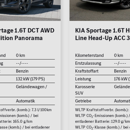
rtage 1.6T DCT AWD
KIA Sportage 1.6T 
dition Panorama
Line Head-Up ACC 
and
0 km
Kilometerstand
0 km
ng
--/----
Erstzulassung
--/----
t
Benzin
Kraftstoffart
Benzin
132 kW (179 PS)
Leistung
176 kW (
Geländewagen /
Karosserie
Gelände
SUV
Automatik
Getriebe
Automat
offverbr. (komb.): 7.3 l/100km
WLTP Kraftstoffverbr. (komb.):
issionen (komb.) / bei
WLTP CO
-Emissionen (komb.) /
2
atterie: 165.0 g/km
entladener Batterie: 129.0 g/k
asse (komb.) / bei entladener
WLTP CO
-Klasse (komb.) / bei
2