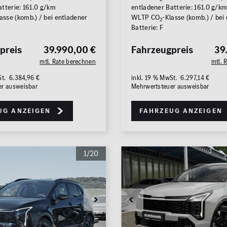
tterie: 161.0 g/km
entladener Batterie: 161.0 g/k
asse (komb.) / bei entladener
WLTP CO
-Klasse (komb.) / bei
2
Batterie: F
preis
39.990,00 €
Fahrzeugpreis
39
mtl. Rate berechnen
mtl. 
St. 6.384,96 €
inkl. 19 % MwSt. 6.297,14 €
er ausweisbar
Mehrwertsteuer ausweisbar
Zu
ug anzeigen
Fahrzeug anzeigen
1/20