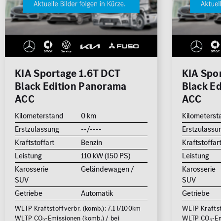
Rückfa
Schieb
Cabrio /
Limousine
Kombi
Roadster
Sitzhei
Standh
KIA Sportage 1.6T DCT
KIA Spo
Black Edition Panorama
Black E
Geländewage
Coupé
Van / Kleinbus
Sonstige
SUV
ACC
ACC
jung@smart Qualitätssiegel
Kilometerstand
0 km
Kilometerst
Junge Sterne Qualitätssiegel
Erstzulassung
--/----
Erstzulassu
Kleinwagen
Kraftstoffart
Benzin
Kraftstoffar
MB Rent Fahrzeug
Leistung
110 kW (150 PS)
Leistung
Karosserie
Geländewagen /
Karosserie
Kraftstoff
Getriebe
SUV
SUV
ALLE
ALLE
Getriebe
Automatik
Getriebe
WLTP Kraftstoffverbr. (komb.): 7.1 l/100km
WLTP Kraftsto
Schadstoffklasse
Standorte
WLTP CO
-Emissionen (komb.) / bei
WLTP CO
-Em
2
2