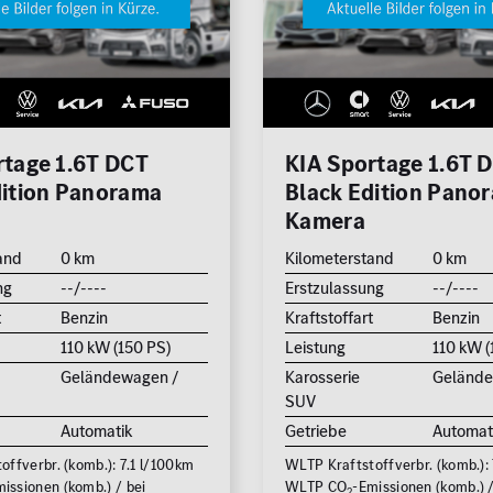
0 km
hrkamera
edach
Reichweite (elektrisch)
zung
0 km
eizung
rtage 1.6T DCT
KIA Sportage 1.6T 
Leistung (PS)
dition Panorama
Black Edition Pano
n /
50
Kamera
and
0 km
Kilometerstand
0 km
Preis
ng
--/----
Erstzulassung
--/----
0 €
t
Benzin
Kraftstoffart
Benzin
110 kW (150 PS)
Leistung
110 kW (
MwSt. ausweisbar
Geländewagen /
Karosserie
Gelände
SUV
Automatik
Getriebe
Automat
Zu
ffverbr. (komb.): 7.1 l/100km
WLTP Kraftstoffverbr. (komb.): 
issionen (komb.) / bei
WLTP CO
-Emissionen (komb.) /
2