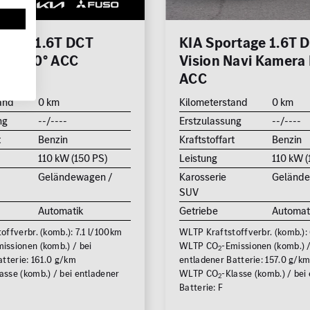
rtage 1.6T DCT
KIA Sportage 1.6T 
HUD 360° ACC
Vision Navi Kamera 
el
ACC
and
0 km
Kilometerstand
0 km
ng
--/----
Erstzulassung
--/----
t
Benzin
Kraftstoffart
Benzin
110 kW (150 PS)
Leistung
110 kW (
Geländewagen /
Karosserie
Gelände
SUV
Automatik
Getriebe
Automat
ffverbr. (komb.): 7.1 l/100km
WLTP Kraftstoffverbr. (komb.):
issionen (komb.) / bei
WLTP CO
-Emissionen (komb.) /
2
tterie: 161.0 g/km
entladener Batterie: 157.0 g/k
asse (komb.) / bei entladener
WLTP CO
-Klasse (komb.) / bei
2
Batterie: F