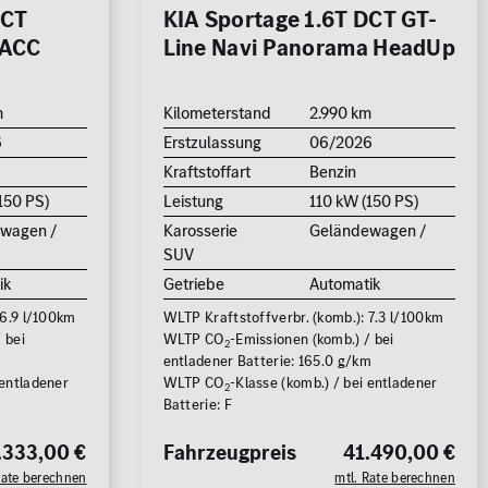
DCT
KIA Sportage 1.6T DCT GT-
 ACC
Line Navi Panorama HeadUp
m
Kilometerstand
2.990 km
6
Erstzulassung
06/2026
Kraftstoffart
Benzin
150 PS)
Leistung
110 kW (150 PS)
wagen /
Karosserie
Geländewagen /
SUV
ik
Getriebe
Automatik
 6.9 l/100km
WLTP Kraftstoffverbr. (komb.): 7.3 l/100km
 bei
WLTP CO
-Emissionen (komb.) / bei
2
m
entladener Batterie: 165.0 g/km
 entladener
WLTP CO
-Klasse (komb.) / bei entladener
2
Batterie: F
.333,00 €
Fahrzeugpreis
41.490,00 €
Rate berechnen
mtl. Rate berechnen