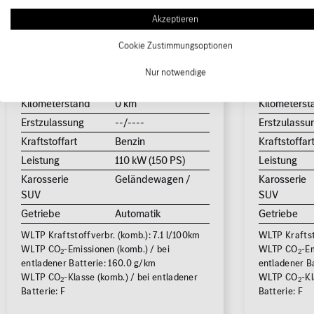
Akzeptieren
KIA Sportage 1.6T DCT
KIA Spo
Cookie Zustimmungsoptionen
Spirit Navi Kamera Privacy
Spirit 
Nur notwendige
ACC
Totwink
Kilometerstand
0 km
Kilometerst
Erstzulassung
--/----
Erstzulassu
Kraftstoffart
Benzin
Kraftstoffar
Leistung
110 kW (150 PS)
Leistung
Karosserie
Geländewagen /
Karosserie
SUV
SUV
Getriebe
Automatik
Getriebe
WLTP Kraftstoffverbr. (komb.): 7.1 l/100km
WLTP Kraftsto
WLTP CO
-Emissionen (komb.) / bei
WLTP CO
-Em
2
2
entladener Batterie: 160.0 g/km
entladener Ba
WLTP CO
-Klasse (komb.) / bei entladener
WLTP CO
-Kl
2
2
Batterie: F
Batterie: F