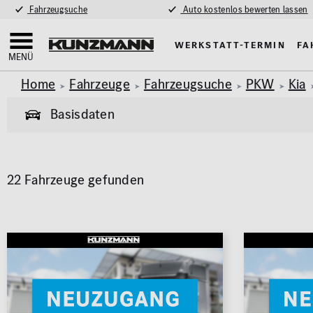
Fahrzeugsuche
Auto kostenlos bewerten lassen
Werkstatt-Termin
Fa
MENÜ
Home
Fahrzeuge
Fahrzeugsuche
PKW
Kia
Basisdaten
Allgemeine Informationen
22 Fahrzeuge gefunden
Garantie
Allrad
Pkw
Van & Wohnmobil
(453)
(59)
Exterieur
Innenausstat
Marke
Modell
AMG Styling
Klimaa
KIA
SPORTAGE
Anhängerkupplung
Panora
Parkhil
Karosserie