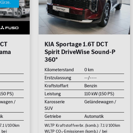
250.000
km
1.000 km
DCT
KIA Sportage 1.6T DCT
rama
Spirit DriveWise Sound-P
700
360°
Kilometerstand
0 km
Erstzulassung
--/----
500.000 €
Kraftstoffart
Benzin
150 PS)
Leistung
110 kW (150 PS)
wagen /
Karosserie
Geländewagen /
22
FAHRZEUGE ANZEIGEN
SUV
ik
Getriebe
Automatik
rücksetzen
7.1 l/100km
WLTP Kraftstoffverbr. (komb.): 7.1 l/100km
 bei
WLTP CO
-Emissionen (komb.) / bei
2