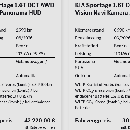
rtage 1.6T DCT AWD
KIA Sportage 1.6T 
 Panorama HUD
Vision Navi Kamera
and
2.990 km
Kilometerstand
6.990 k
ng
06/2026
Erstzulassung
03/202
t
Benzin
Kraftstoffart
Benzin
132 kW (179 PS)
Leistung
110 kW (
Geländewagen /
Karosserie
Gelände
SUV
Automatik
Getriebe
Automat
offverbr. (komb.): 7.8 l/100km
WLTP Kraftstoffverbr. (komb.):
issionen (komb.) / bei
WLTP CO
-Emissionen (komb.) /
2
tterie: 177.0 g/km
entladener Batterie: 157.0 g/k
asse (komb.) / bei entladener
WLTP CO
-Klasse (komb.) / bei
2
Batterie: F
preis
42.220,00 €
Fahrzeugpreis
30
mtl. Rate berechnen
mtl. 