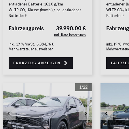
entladener Batterie: 161.0 g/km
entladener Ba
ALLE
ALLE
WLTP CO
-Klasse (komb.) / bei entladener
WLTP CO
-Kl
2
2
Batterie: F
Batterie: F
Fahrzeugpreis
39.990,00 €
Fahrzeug
mtl. Rate berechnen
inkl. 19 % MwSt. 6.384,96 €
inkl. 19 % Mw
Mehrwertsteuer ausweisbar
Mehrwertsteu
Fahrzeug anzeigen
Fahrze
1/22