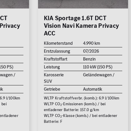
DCT
KIA Sportage 1.6T DCT
Privacy
Vision Navi Kamera Privacy
ACC
Kilometerstand
4.990 km
Erstzulassung
07/2026
Kraftstoffart
Benzin
150 PS)
Leistung
110 kW (150 PS)
wagen /
Karosserie
Geländewagen /
SUV
ik
Getriebe
Automatik
 6.9 l/100km
WLTP Kraftstoffverbr. (komb.): 6.9 l/100km
 bei
WLTP CO
-Emissionen (komb.) / bei
2
m
entladener Batterie: 157.0 g/km
 entladener
WLTP CO
-Klasse (komb.) / bei entladener
2
Batterie: F