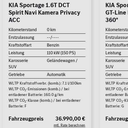
KIA Sportage 1.6T DCT
KIA Spo
Spirit Navi Kamera Privacy
GT-Line
ACC
360°
Kilometerstand
0 km
Kilometerst
Erstzulassung
--/----
Erstzulassu
Kraftstoffart
Benzin
Kraftstoffar
Leistung
110 kW (150 PS)
Leistung
Karosserie
Geländewagen /
Karosserie
SUV
SUV
Getriebe
Automatik
Getriebe
WLTP Kraftstoffverbr. (komb.): 7.1 l/100km
WLTP Kraftst
WLTP CO
-Emissionen (komb.) / bei
WLTP CO
-Em
2
2
entladener Batterie: 160.0 g/km
entladener Ba
WLTP CO
-Klasse (komb.) / bei entladener
WLTP CO
-Kl
2
2
Batterie: F
Batterie: G
Fahrzeugpreis
36.990,00 €
Fahrzeug
mtl. Rate berechnen