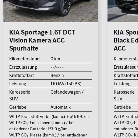
KIA Sportage 1.6T DCT
KIA Spo
Vision Kamera ACC
Black E
Spurhalte
ACC
Kilometerstand
0 km
Kilometerst
Erstzulassung
--/----
Erstzulassu
Kraftstoffart
Benzin
Kraftstoffar
Leistung
110 kW (150 PS)
Leistung
Karosserie
Geländewagen /
Karosserie
SUV
SUV
Getriebe
Automatik
Getriebe
WLTP Kraftstoffverbr. (komb.): 6.9 l/100km
WLTP Kraftst
WLTP CO
-Emissionen (komb.) / bei
WLTP CO
-Em
2
2
entladener Batterie: 157.0 g/km
entladener B
WLTP CO
-Klasse (komb.) / bei entladener
WLTP CO
-Kl
2
2