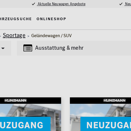
Aktuelle Neuwagen Angebote
Neu
hrzeugsuche
Onlineshop
Sportage
Geländewagen / SUV
Ausstattung & mehr
Transporter
Lkw
(85)
(4)
tung
Multimedia
Erstzulassung
nlage
MBUX
2008
madach
Navigationssystem
fe / Park-Assistent
Kilometer