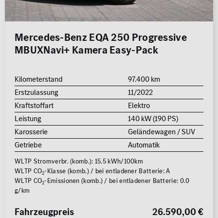
Mercedes-Benz EQA 250 Progressive
MBUXNavi+ Kamera Easy-Pack
Kilometerstand
97.400 km
Erstzulassung
11/2022
Kraftstoffart
Elektro
Leistung
140 kW (190 PS)
Karosserie
Geländewagen / SUV
Getriebe
Automatik
WLTP Stromverbr. (komb.): 15.5 kWh/100km
WLTP CO
-Klasse (komb.) / bei entladener Batterie: A
2
WLTP CO
-Emissionen (komb.) / bei entladener Batterie: 0.0
2
g/km
Fahrzeugpreis
26.590,00 €