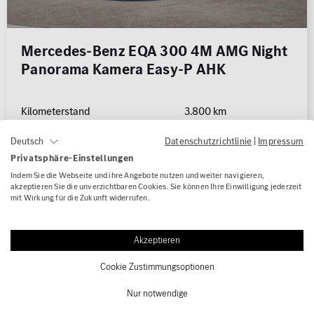
Mercedes-Benz EQA 300 4M AMG Night
Panorama Kamera Easy-P AHK
Kilometerstand
3.800 km
Erstzulassung
04/2024
Datenschutzrichtlinie
|
Impressum
Deutsch
Kraftstoffart
Elektro
Privatsphäre-Einstellungen
Leistung
168 kW (228 PS)
Indem Sie die Webseite und ihre Angebote nutzen und weiter navigieren,
Karosserie
Geländewagen / SUV
akzeptieren Sie die unverzichtbaren Cookies. Sie können Ihre Einwilligung jederzeit
mit Wirkung für die Zukunft widerrufen.
Getriebe
Automatik
WLTP Stromverbr. (komb.): 17.2 kWh/100km
Akzeptieren
WLTP CO
-Klasse (komb.) / bei entladener Batterie: A
2
WLTP CO
-Emissionen (komb.) / bei entladener Batterie: 0.0
2
Cookie Zustimmungsoptionen
g/km
Nur notwendige
Fahrzeugpreis
42.540,00 €