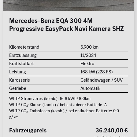
MB Rent Fahrzeug
Schadstoffklasse
Standorte
Mercedes-Benz EQA 300 4M
ALLE
ALLE
Progressive EasyPack Navi Kamera SHZ
Kilometerstand
6.900 km
Erstzulassung
11/2024
Kraftstoffart
Elektro
Leistung
168 kW (228 PS)
Erstzulassung
Karosserie
Geländewagen / SUV
2008
2026
Getriebe
Automatik
WLTP Stromverbr. (komb.): 16.8 kWh/100km
Kilometer
WLTP CO
-Klasse (komb.) / bei entladener Batterie: A
2
WLTP CO
-Emissionen (komb.) / bei entladener Batterie: 0.0
0 km
250.000
2
g/km
km
Reichweite (elektrisch)
Fahrzeugpreis
36.240,00 €