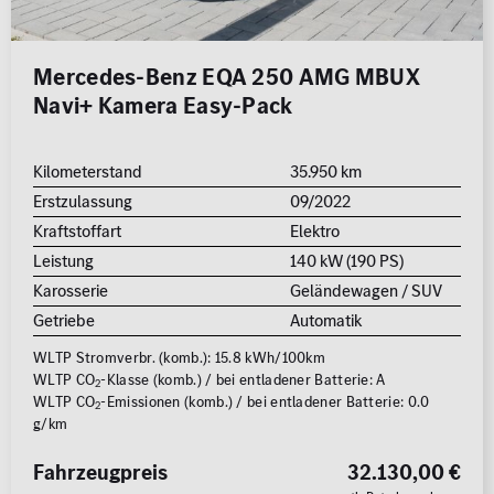
Mercedes-Benz EQA 250 AMG MBUX
Navi+ Kamera Easy-Pack
Kilometerstand
35.950 km
Erstzulassung
09/2022
Kraftstoffart
Elektro
Leistung
140 kW (190 PS)
Karosserie
Geländewagen / SUV
Getriebe
Automatik
WLTP Stromverbr. (komb.): 15.8 kWh/100km
WLTP CO
-Klasse (komb.) / bei entladener Batterie: A
2
WLTP CO
-Emissionen (komb.) / bei entladener Batterie: 0.0
2
g/km
Fahrzeugpreis
32.130,00 €