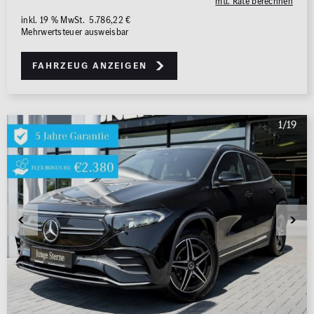
0 km
1.000 km
mtl. Rate berechnen
inkl. 19 % MwSt. 5.786,22 €
Mehrwertsteuer ausweisbar
Leistung (PS)
50
700
Fahrzeug anzeigen
Preis
0 €
500.000 €
1/19
MwSt. ausweisbar