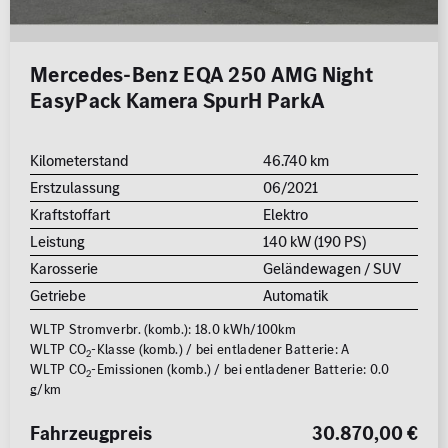
Mercedes-Benz EQA 250 AMG Night
EasyPack Kamera SpurH ParkA
Kilometerstand
46.740 km
Erstzulassung
06/2021
Kraftstoffart
Elektro
Leistung
140 kW (190 PS)
Karosserie
Geländewagen / SUV
Getriebe
Automatik
WLTP Stromverbr. (komb.): 18.0 kWh/100km
WLTP CO
-Klasse (komb.) / bei entladener Batterie: A
2
WLTP CO
-Emissionen (komb.) / bei entladener Batterie: 0.0
2
g/km
Fahrzeugpreis
30.870,00 €