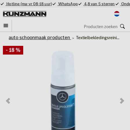
Hotline (ma-vr 08-18 uur)
WhatsApp
4,8 van 5 sterren
Onde
auto schoonmaak producten
Textielbekledingsreiniger Verzorging Interieur Original Mercedes-Benz
- 18 %