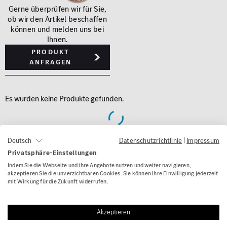
Gerne überprüfen wir für Sie,
ob wir den Artikel beschaffen
können und melden uns bei
Ihnen.
Produkt
anfragen
Es wurden keine Produkte gefunden.
Datenschutzrichtlinie
|
Impressum
Deutsch
Privatsphäre-Einstellungen
Indem Sie die Webseite und ihre Angebote nutzen und weiter navigieren,
akzeptieren Sie die unverzichtbaren Cookies. Sie können Ihre Einwilligung jederzeit
mit Wirkung für die Zukunft widerrufen.
War diese Seite hilfreich?
Akzeptieren