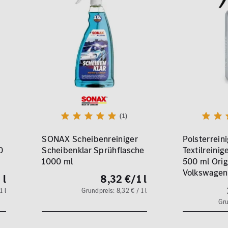
(1)
SONAX Scheibenreiniger
Polsterrein
0
Scheibenklar Sprühflasche
Textilreini
1000 ml
500 ml Orig
Volkswagen
 l
8,32 €
/1 l
1 l
Grundpreis: 8,32 € / 1 l
Gru