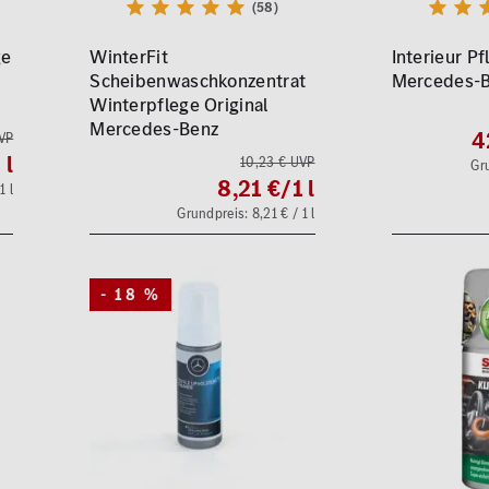
(58)
ge
WinterFit
Interieur Pf
Scheibenwaschkonzentrat
Mercedes-
Winterpflege Original
Mercedes-Benz
4
VP
 l
10,23 € UVP
Gru
8,21 €
/1 l
1 l
Grundpreis: 8,21 € / 1 l
- 18 %