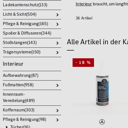
Interieur
braucht, um langfri
Ladekantenschutz(
133
)
Licht & Sicht(
504
)
36 Artikel
Pflege & Reinigung(
165
)
Spoiler & Diffusoren(
344
)
Alle Artikel in der 
Stoßstangen(
143
)
Trägersysteme(
150
)
- 18 %
Interieur
Aufbewahrung(
87
)
Fußmatten(
958
)
Innenraum-
Veredelung(
489
)
Kofferraum(
303
)
Pflege & Reinigung(
98
)
Tücher(
16
)