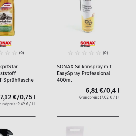
(0)
(0)
pitStar
SONAX Silikonspray mit
ststoff
EasySpray Professional
T-Sprühflasche
400ml
6,81 €
/0,4 l
7,12 €
/0,75 l
Grundpreis: 17,02 € / 1 l
rundpreis: 9,49 € / 1 l