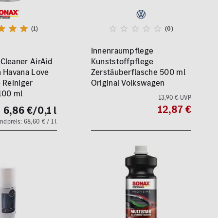
(1)
(0)
Innenraumpflege
Cleaner AirAid
Kunststoffpflege
h Havana Love
Zerstäuberflasche 500 ml
 Reiniger
Original Volkswagen
100 ml
13,90 € UVP
12,87 €
6,86 €
/0,1 l
ndpreis: 68,60 € / 1 l