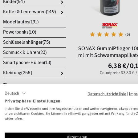
Kinder(
54
)
Koffer & Lederwaren(
149
)
Modellautos(
191
)
Powerbanks(
10
)
(5)
Schlüsselanhänger(
75
)
SONAX GummiPfleger 10
Schmuck & Uhren(
23
)
ml mit Schwammapplikat
Smartphone-Hüllen(
13
)
6,38 €
/0,1
Kleidung(
256
)
Grundpreis: 63,80 € / 
Themen
Deutsch
Datenschutzrichtlinie
|
Imp
AMG-Pakete(
379
)
Privatsphäre-Einstellungen
Geschenkideen(
193
)
Indem Sie die Webseite und ihre Angebote nutzen und weiter navigieren, akzeptieren 
unverzichtbaren Cookies. Sie können Ihre Einwilligung jederzeit mit Wirkung für die 
Reisen(
44
)
widerrufen.
Akzeptieren