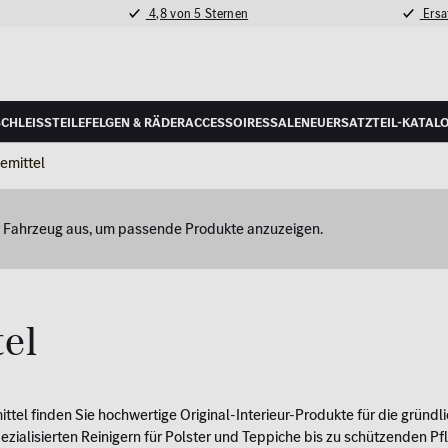
4,8 von 5 Sternen
Ersat
schleißteile
Felgen & Räder
Accessoires
Sale
Neu
Ersatzteil-Katal
emittel
hr Fahrzeug aus, um passende Produkte anzuzeigen.
G
tel
ittel finden Sie hochwertige Original-Interieur-Produkte für die grün
ialisierten Reinigern für Polster und Teppiche bis zu schützenden Pfle