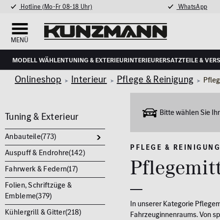
Hotline (Mo-Fr 08-18 Uhr)
WhatsApp
MENÜ
Modell wählen
Tuning & Exterieur
Interieur
Ersatzteile & Ver
Onlineshop
Interieur
Pflege & Reinigung
Pfleg
Bitte wählen Sie I
Tuning & Exterieur
Anbauteile(
773
)
PFLEGE & REINIGUN
Auspuff & Endrohre(
142
)
Pflegemit
Fahrwerk & Federn(
17
)
Folien, Schriftzüge &
Embleme(
379
)
In unserer Kategorie Pflegem
Kühlergrill & Gitter(
218
)
Fahrzeuginnenraums. Von spez