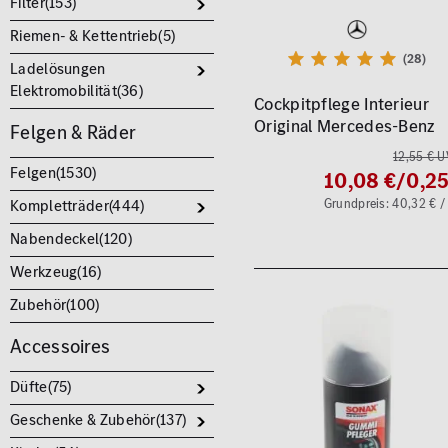
Filter(
153
)
Riemen- & Kettentrieb(
5
)
(28)
Ladelösungen
Elektromobilität(
36
)
Cockpitpflege Interieur
Original Mercedes-Benz
Felgen & Räder
12,55 € 
Felgen(
1530
)
10,08 €
/0,25
Grundpreis: 40,32 € / 
Kompletträder(
444
)
Nabendeckel(
120
)
Werkzeug(
16
)
Zubehör(
100
)
Accessoires
Düfte(
75
)
Geschenke & Zubehör(
137
)