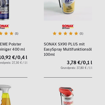
(1)
(1)
EME Polster
SONAX SX90 PLUS mit
einiger 400 ml
EasySpray Multifunktionsöl
100ml
10,92 €
/0,4 l
3,78 €
/0,1 l
ndpreis: 27,30 € / 1 l
Grundpreis: 37,80 € / 1 l