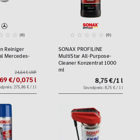
(0)
(0)
n Reiniger
SONAX PROFILINE
al Mercedes-
MultiStar All-Purpose-
Cleaner Konzentrat 1000
ml
24,64 € UVP
69 €
/0,075 l
8,75 €
/1 l
dpreis: 275,86 € / 1 l
Grundpreis: 8,75 € / 1 l