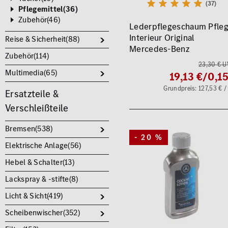
(37)
Pflegemittel(
36
)
Zubehör(
46
)
Lederpflegeschaum Pfle
Interieur Original
Reise & Sicherheit(
88
)
Mercedes-Benz
Zubehör(
114
)
23,30 € U
Multimedia(
65
)
19,13 €
/0,15
Grundpreis: 127,53 € / 
Ersatzteile &
Verschleißteile
Bremsen(
538
)
- 20 %
Elektrische Anlage(
56
)
Hebel & Schalter(
13
)
Lackspray & -stifte(
8
)
Licht & Sicht(
419
)
Scheibenwischer(
352
)