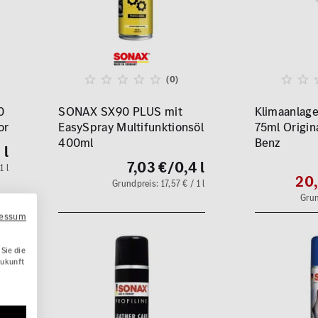
(0)
0
SONAX SX90 PLUS mit
Klimaanlage
or
EasySpray Multifunktionsöl
75ml Origin
400ml
Benz
 l
7,03 €
/0,4 l
1 l
20,
Grundpreis: 17,57 € / 1 l
Grun
ressum
Sie die
Zukunft