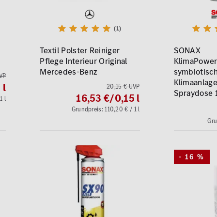
(1)
Textil Polster Reiniger
SONAX
Pflege Interieur Original
KlimaPower
Mercedes-Benz
symbiotisc
UVP
Klimaanlage
 l
20,15 € UVP
Spraydose 
16,53 €
/0,15 l
1 l
Grundpreis: 110,20 € / 1 l
Gru
- 16 %