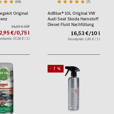
(19)
(7)
legekit Original
AdBlue® 10L Original VW
Benz
Audi Seat Skoda Harnstoff
Diesel Fluid Nachfüllung
56,00 € UVP
2,95 €
/0,75 l
16,53 €
/10 l
ndpreis: 57,26 € / 1 l
Grundpreis: 1,65 € / 1 l
- 7 %