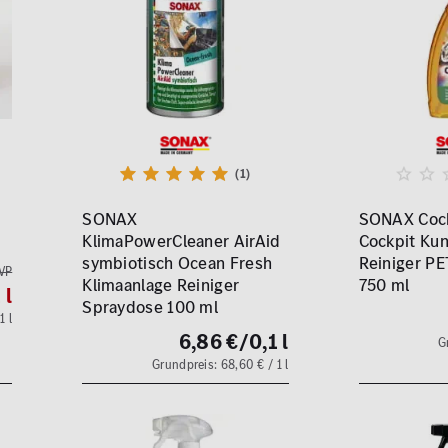
(1)
SONAX
SONAX Cock
KlimaPowerCleaner AirAid
Cockpit Kun
symbiotisch Ocean Fresh
Reiniger PE
VP
Klimaanlage Reiniger
750 ml
 l
Spraydose 100 ml
1 l
6,86 €
/0,1 l
G
Grundpreis: 68,60 € / 1 l