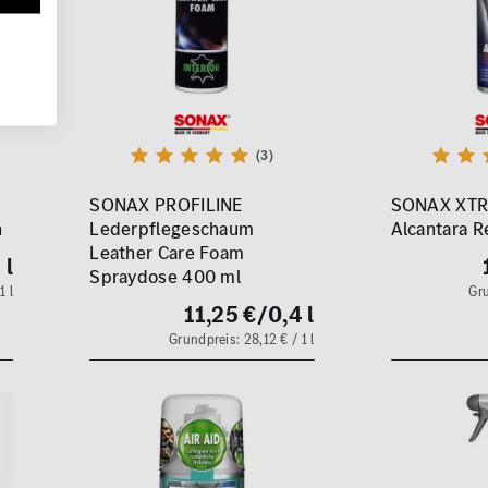
(3)
SONAX PROFILINE
SONAX XTR
n
Lederpflegeschaum
Alcantara R
Leather Care Foam
 l
Spraydose 400 ml
1 l
Gru
11,25 €
/0,4 l
Grundpreis: 28,12 € / 1 l