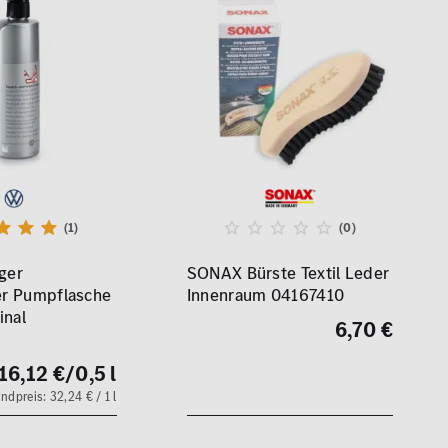
(1)
(0)
iger
SONAX Bürste Textil Leder
ger Pumpflasche
Innenraum 04167410
inal
6,70 €
16,12 €
/0,5 l
ndpreis: 32,24 € / 1 l