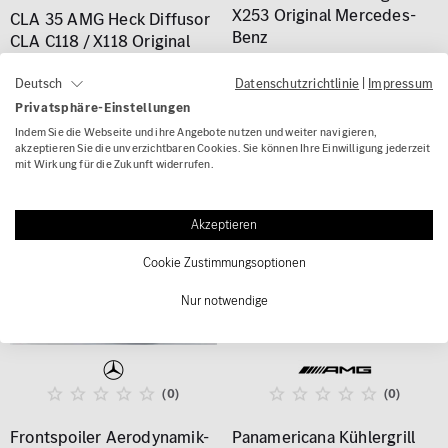
X253 Original Mercedes-
CLA 35 AMG Heck Diffusor
Benz
CLA C118 / X118 Original
Mercedes-Benz
503,26 €
Datenschutzrichtlinie
|
Impressum
Deutsch
ab 831,99 €
Privatsphäre-Einstellungen
Indem Sie die Webseite und ihre Angebote nutzen und weiter navigieren,
akzeptieren Sie die unverzichtbaren Cookies. Sie können Ihre Einwilligung jederzeit
- 7 %
mit Wirkung für die Zukunft widerrufen.
Akzeptieren
Cookie Zustimmungsoptionen
Nur notwendige
(0)
(0)
Frontspoiler Aerodynamik-
Panamericana Kühlergrill