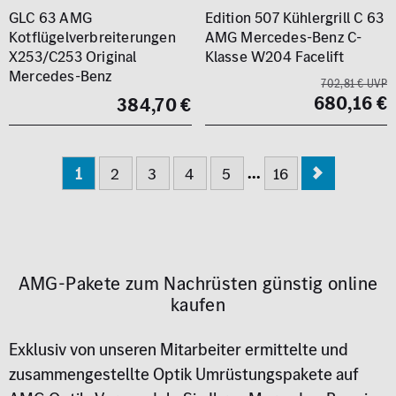
GLC 63 AMG
Edition 507 Kühlergrill C 63
Kotflügelverbreiterungen
AMG Mercedes-Benz C-
X253/C253 Original
Klasse W204 Facelift
Mercedes-Benz
702,81 € UVP
680,16 €
384,70 €
...
1
2
3
4
5
16
AMG-Pakete zum Nachrüsten günstig online
kaufen
Exklusiv von unseren Mitarbeiter ermittelte und
zusammengestellte Optik Umrüstungspakete auf