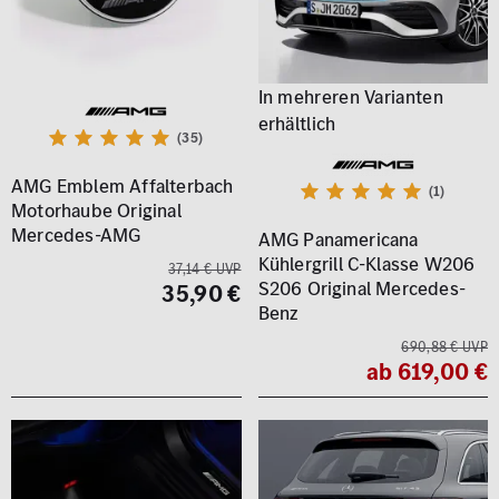
(35)
AMG Emblem Affalterbach
(1)
Motorhaube Original
Mercedes-AMG
AMG Panamericana
Kühlergrill C-Klasse W206
37,14 € UVP
S206 Original Mercedes-
35,90 €
Benz
690,88 € UVP
ab 619,00 €