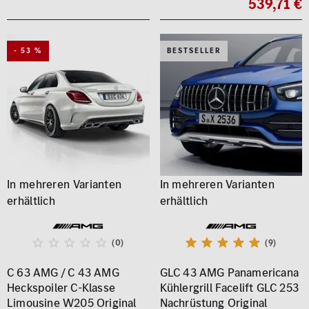
539,71 €
- 53 %
BESTSELLER
(0)
(9)
C 63 AMG / C 43 AMG
GLC 43 AMG Panamericana
Heckspoiler C-Klasse
Kühlergrill Facelift GLC 253
Limousine W205 Original
Nachrüstung Original