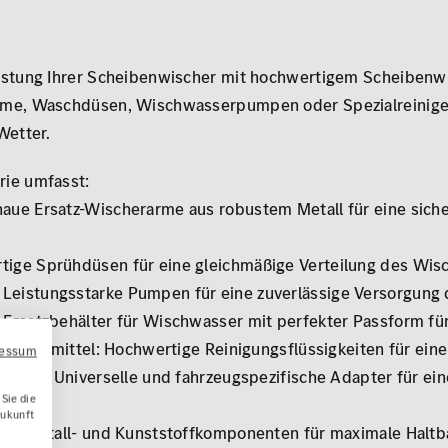
eistung Ihrer Scheibenwischer mit hochwertigem Scheibenw
me, Waschdüsen, Wischwasserpumpen oder Spezialreiniger –
Wetter.
rie umfasst:
aue Ersatz-Wischerarme aus robustem Metall für eine sich
ige Sprühdüsen für eine gleichmäßige Verteilung des Wis
eistungsstarke Pumpen für eine zuverlässige Versorgung 
Ersatzbehälter für Wischwasser mit perfekter Passform fü
tschutzmittel: Hochwertige Reinigungsflüssigkeiten für eine
ressum
steile: Universelle und fahrzeugspezifische Adapter für ei
Sie die
Zukunft
ige Metall- und Kunststoffkomponenten für maximale Haltb