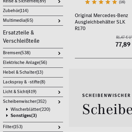
Reise & Sicherheit(
89
)
(16)
Zubehör(
114
)
Original Mercedes-Benz
Multimedia(
65
)
Ausgleichbehälter SLK
R170
Ersatzteile &
81,47 € 
Verschleißteile
77,89
Bremsen(
538
)
Elektrische Anlage(
56
)
Hebel & Schalter(
13
)
Lackspray & -stifte(
8
)
Licht & Sicht(
419
)
SCHEIBENWISCHER
Scheibenwischer(
352
)
Scheib
Wischerblätter(
220
)
Sonstiges(
3
)
Filter(
153
)