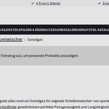
4,8 von 5 Sternen
Ersat
schleißteile
Felgen & Räder
Accessoires
Sale
Neu
Ersatzteil-Katal
benwischer
Sonstiges
hr Fahrzeug aus, um passende Produkte anzuzeigen.
gorie alles rund um Sonstiges für originale Scheibenwischer: von spe
chleißteile
gewährleisten perfekte Passgenauigkeit und Langlebigkeit.