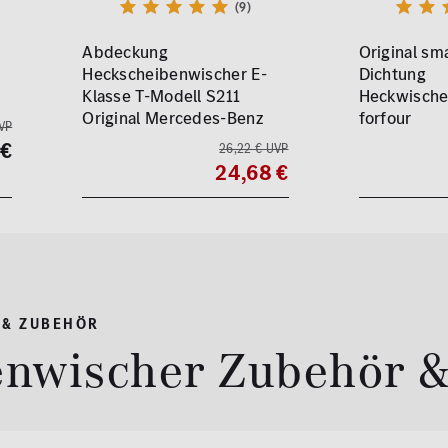
(9)
Abdeckung
Original sma
Heckscheibenwischer E-
Dichtung
Klasse T-Modell S211
Heckwisch
Original Mercedes-Benz
forfour
UVP
 €
26,22 € UVP
24,68 €
 & ZUBEHÖR
enwischer Zubehör &