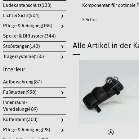
Ladekantenschutz(
133
)
Komponenten für optimale Fu
Licht & Sicht(
504
)
3 Artikel
Pflege & Reinigung(
165
)
Spoiler & Diffusoren(
344
)
Alle Artikel in der 
Stoßstangen(
143
)
Trägersysteme(
150
)
Interieur
Aufbewahrung(
87
)
Fußmatten(
958
)
Innenraum-
Veredelung(
489
)
Kofferraum(
303
)
Pflege & Reinigung(
98
)