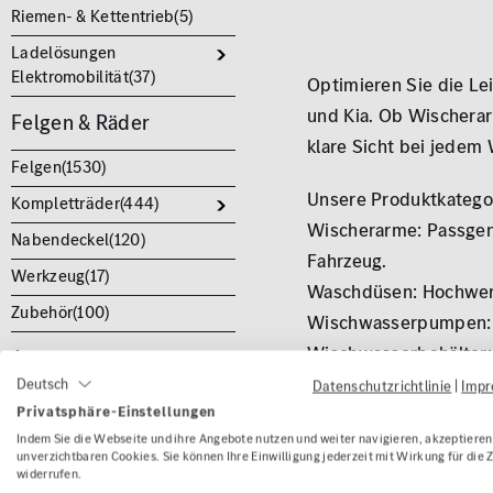
Riemen- & Kettentrieb(
5
)
Ladelösungen
Elektromobilität(
37
)
Optimieren Sie die L
und Kia. Ob Wischerar
Felgen & Räder
klare Sicht bei jedem 
Felgen(
1530
)
Unsere Produktkatego
Kompletträder(
444
)
Wischerarme: Passgen
Nabendeckel(
120
)
Fahrzeug.
Werkzeug(
17
)
Waschdüsen: Hochwert
Zubehör(
100
)
Wischwasserpumpen: L
Wischwasserbehälter: 
Accessoires
Spezialreiniger & Fros
Deutsch
Datenschutzrichtlinie
|
Imp
Düfte(
75
)
Privatsphäre-Einstellungen
Adapter & Befestigung
Geschenke & Zubehör(
137
)
Indem Sie die Webseite und ihre Angebote nutzen und weiter navigieren, akzeptieren 
Technische Details:
unverzichtbaren Cookies. Sie können Ihre Einwilligung jederzeit mit Wirkung für die 
Kinder(
54
)
Materialien: Hochwert
widerrufen.