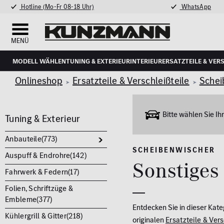
Hotline (Mo-Fr 08-18 Uhr)
WhatsApp
MENÜ
Modell wählen
Tuning & Exterieur
Interieur
Ersatzteile & Ver
Onlineshop
Ersatzteile & Verschleißteile
Schei
Bitte wählen Sie I
Tuning & Exterieur
Anbauteile(
773
)
SCHEIBENWISCHER
Auspuff & Endrohre(
142
)
Sonstiges
Fahrwerk & Federn(
17
)
Folien, Schriftzüge &
Embleme(
377
)
Entdecken Sie in dieser Kate
Kühlergrill & Gitter(
218
)
originalen
Ersatzteile & Vers