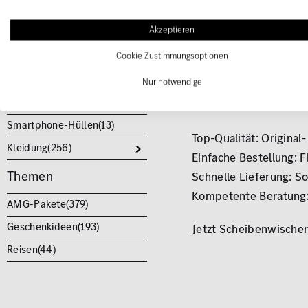
Umwelteinflüsse.
Koffer & Lederwaren(
149
)
Passgenauigkeit: Alle
Akzeptieren
Modellautos(
191
)
Montage.
Cookie Zustimmungsoptionen
Powerbanks(
10
)
Leistung: Optimierte 
Schlüsselanhänger(
75
)
Nur notwendige
Kompatibilität: Perfek
Schmuck & Uhren(
23
)
Warum bei uns kaufen
Smartphone-Hüllen(
13
)
Top-Qualität: Origina
Kleidung(
256
)
Einfache Bestellung: 
Themen
Schnelle Lieferung: So
Kompetente Beratung: 
AMG-Pakete(
379
)
Geschenkideen(
193
)
Jetzt Scheibenwischer-
Reisen(
44
)