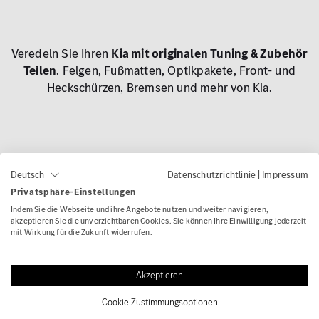
Veredeln Sie Ihren
Kia mit originalen Tuning & Zubehör
Teilen
. Felgen, Fußmatten, Optikpakete, Front- und
Heckschürzen, Bremsen und mehr von Kia.
Entdecken Sie unsere Kia Topseller
Datenschutzrichtlinie
|
Impressum
Deutsch
Privatsphäre-Einstellungen
Indem Sie die Webseite und ihre Angebote nutzen und weiter navigieren,
akzeptieren Sie die unverzichtbaren Cookies. Sie können Ihre Einwilligung jederzeit
War diese Seite hilfreich?
mit Wirkung für die Zukunft widerrufen.
Akzeptieren
PERSÖNLICHE BERATUNG
Cookie Zustimmungsoptionen