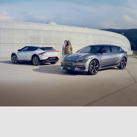
PKW
VAN & WOHNMOBIL
TRANSPORTER
LKW
PASSENDE TEILE & ZUBEHÖR FINDEN
1. Marke
2. Modell
3. Karosserie
4. Baureihe
Suchen