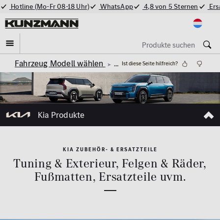
Hotline (Mo-Fr 08-18 Uhr)
WhatsApp
4,8 von 5 Sternen
Ers
Fahrzeug Modell wählen
Alle Kia Produkte
Ist diese Seite hilfreich?
Kia Produkte
KIA ZUBEHÖR- & ERSATZTEILE
Tuning & Exterieur, Felgen & Räder,
Fußmatten, Ersatzteile uvm.