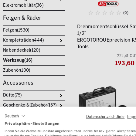
Elektromobilität(
36
)
(0)
Felgen & Räder
Drehmomentschlüssel Sa
Felgen(
1530
)
1/2"
ERGOTORQUEprecision K
Kompletträder(
444
)
Tools
Nabendeckel(
120
)
222,41 € U
Werkzeug(
16
)
193,60
Zubehör(
100
)
Accessoires
Düfte(
75
)
Geschenke & Zubehör(
137
)
Kinder(
54
)
Deutsch
Datenschutzrichtlinie
|
Imp
Privatsphäre-Einstellungen
Koffer & Lederwaren(
149
)
Indem Sie die Webseite und ihre Angebote nutzen und weiter navigieren, akzeptieren 
Modellautos(
191
)
unverzichtbaren Cookies. Sie können Ihre Einwilligung jederzeit mit Wirkung für die 