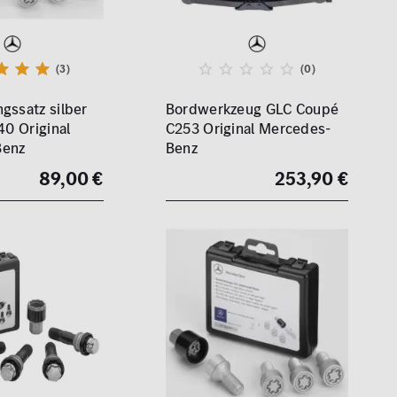
(3)
(0)
gssatz silber
Bordwerkzeug GLC Coupé
40 Original
C253 Original Mercedes-
Benz
Benz
89,00 €
253,90 €