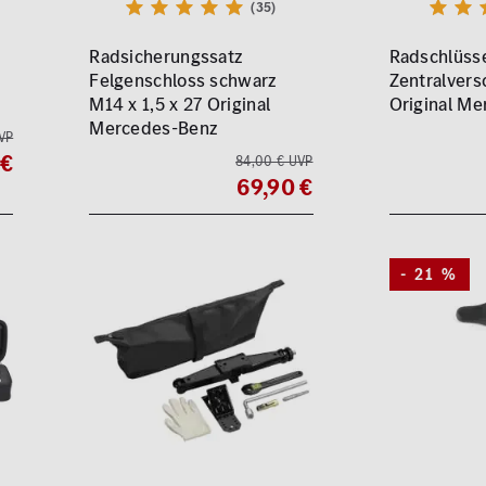
(35)
Radsicherungssatz
Radschlüss
Felgenschloss schwarz
Zentralvers
M14 x 1,5 x 27 Original
Original M
Mercedes-Benz
VP
 €
84,00 € UVP
69,90 €
- 21 %