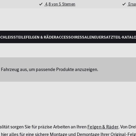
4,8 von 5 Sternen
Ersat
schleißteile
Felgen & Räder
Accessoires
Sale
Neu
Ersatzteil-Katal
hr Fahrzeug aus, um passende Produkte anzuzeigen.
lität sorgen Sie für präzise Arbeiten an Ihren
Felgen & Räder
. Von Dr
 hier alles für eine sichere Montage und Demontage Ihrer Original-Fel