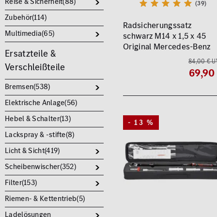
Reise & Sicherheit(
88
)
(39)
Zubehör(
114
)
Radsicherungssatz
Multimedia(
65
)
schwarz M14 x 1,5 x 45
Original Mercedes-Benz
Ersatzteile &
84,00 € U
Verschleißteile
69,90
Bremsen(
538
)
Elektrische Anlage(
56
)
Hebel & Schalter(
13
)
- 13 %
Lackspray & -stifte(
8
)
Licht & Sicht(
419
)
Scheibenwischer(
352
)
Filter(
153
)
Riemen- & Kettentrieb(
5
)
Ladelösungen