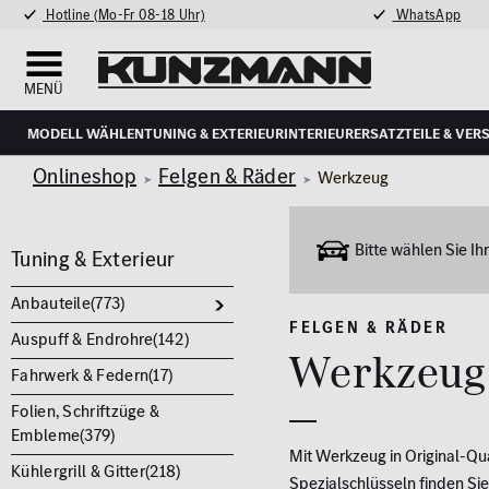
Hotline (Mo-Fr 08-18 Uhr)
WhatsApp
MENÜ
Modell wählen
Tuning & Exterieur
Interieur
Ersatzteile & Ver
Onlineshop
Felgen & Räder
Werkzeug
Bitte wählen Sie I
Tuning & Exterieur
Anbauteile(
773
)
FELGEN & RÄDER
Auspuff & Endrohre(
142
)
Werkzeug
Fahrwerk & Federn(
17
)
Folien, Schriftzüge &
Embleme(
379
)
Mit Werkzeug in Original-Qua
Kühlergrill & Gitter(
218
)
Spezialschlüsseln finden Sie