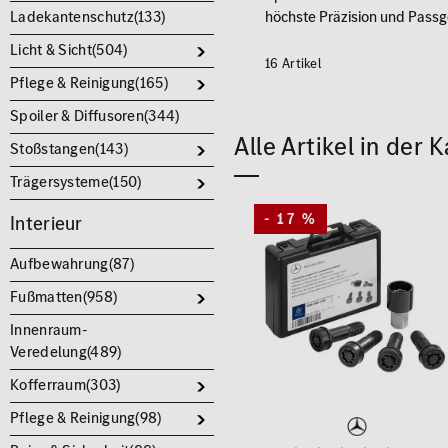
Ladekantenschutz(
133
)
höchste Präzision und Passg
Licht & Sicht(
504
)
16 Artikel
Pflege & Reinigung(
165
)
Spoiler & Diffusoren(
344
)
Alle Artikel in der
Stoßstangen(
143
)
Trägersysteme(
150
)
- 17 %
Interieur
Aufbewahrung(
87
)
Fußmatten(
958
)
Innenraum-
Veredelung(
489
)
Kofferraum(
303
)
Pflege & Reinigung(
98
)