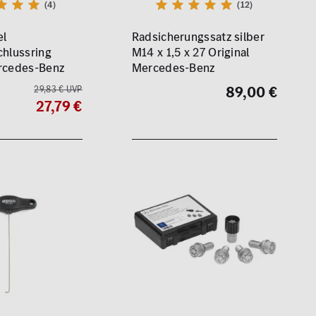
(4)
(12)
el
Radsicherungssatz silber
chlussring
M14 x 1,5 x 27 Original
ercedes-Benz
Mercedes-Benz
89,00 €
29,83 € UVP
27,79 €