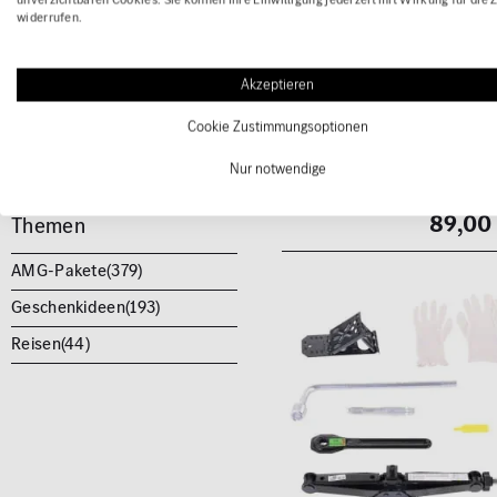
widerrufen.
Powerbanks(
10
)
Schlüsselanhänger(
75
)
Akzeptieren
(1)
Schmuck & Uhren(
23
)
Cookie Zustimmungsoptionen
Radsicherungssatz silber
Smartphone-Hüllen(
13
)
M14 x 1,5 x 45 Original
Nur notwendige
Kleidung(
256
)
Mercedes-Benz
89,00
Themen
AMG-Pakete(
379
)
Geschenkideen(
193
)
Reisen(
44
)