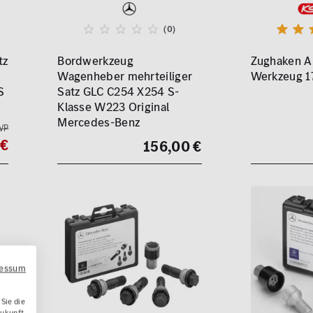
(0)
tz
Bordwerkzeug
Zughaken A
Wagenheber mehrteiliger
Werkzeug 1
S
Satz GLC C254 X254 S-
Klasse W223 Original
Mercedes-Benz
VP
 €
156,00 €
ressum
Sie die
Zukunft