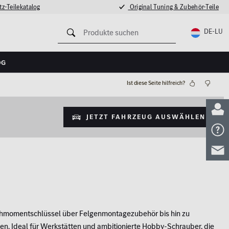
z-Teilekatalog
Original Tuning & Zubehör-Teile
DE-LU
og
Ist diese Seite hilfreich?
Jetzt Fahrzeug auswählen
ehmomentschlüssel über Felgenmontagezubehör bis hin zu
gen. Ideal für Werkstätten und ambitionierte Hobby-Schrauber, die