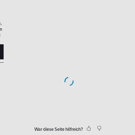
,
en
i
War diese Seite hilfreich?