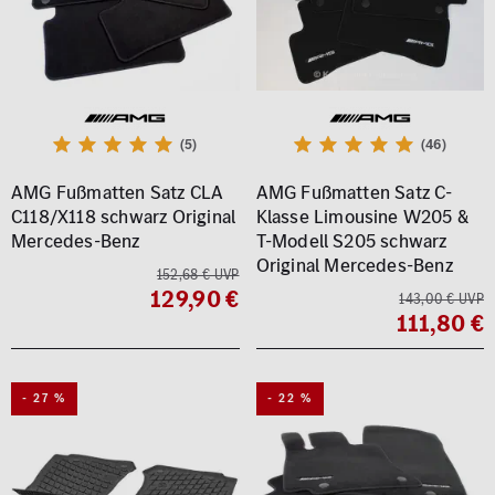
(5)
(46)
AMG Fußmatten Satz CLA
AMG Fußmatten Satz C-
C118/X118 schwarz Original
Klasse Limousine W205 &
Mercedes-Benz
T-Modell S205 schwarz
Original Mercedes-Benz
152,68 € UVP
129,90 €
143,00 € UVP
111,80 €
- 27 %
- 22 %