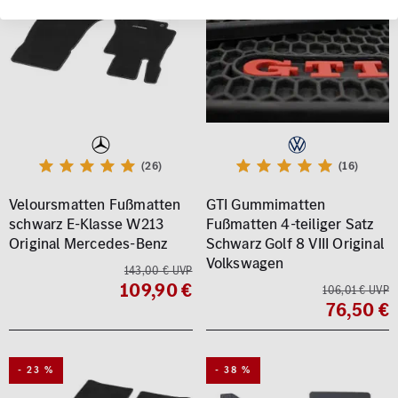
(26)
(16)
Veloursmatten Fußmatten
GTI Gummimatten
schwarz E-Klasse W213
Fußmatten 4-teiliger Satz
Original Mercedes-Benz
Schwarz Golf 8 VIII Original
Volkswagen
143,00 € UVP
109,90 €
106,01 € UVP
76,50 €
- 23 %
- 38 %