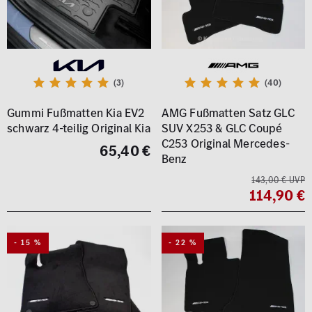
(3)
(40)
Gummi Fußmatten Kia EV2
AMG Fußmatten Satz GLC
schwarz 4-teilig Original Kia
SUV X253 & GLC Coupé
C253 Original Mercedes-
65,40 €
Benz
143,00 € UVP
114,90 €
- 15 %
- 22 %