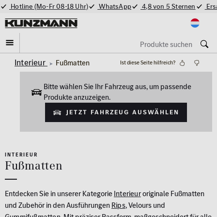
Hotline (Mo-Fr 08-18 Uhr)
WhatsApp
4,8 von 5 Sternen
Ers
Interieur
Fußmatten
Ist diese Seite hilfreich?
Bitte wählen Sie Ihr Fahrzeug aus, um passende
Produkte anzuzeigen.
Jetzt Fahrzeug auswählen
INTERIEUR
Fußmatten
Entdecken Sie in unserer Kategorie
Interieur
originale Fußmatten
und Zubehör in den Ausführungen
Rips
, Velours und
Gummifußmatten
. Mit präziser Passform, maßgeschneidert für alle