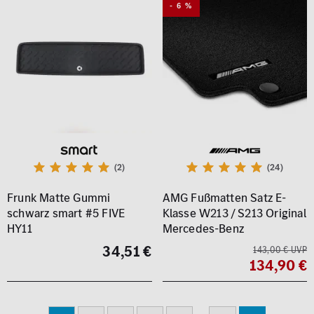
- 6 %
(2)
(24)
Frunk Matte Gummi
AMG Fußmatten Satz E-
schwarz smart #5 FIVE
Klasse W213 / S213 Original
HY11
Mercedes-Benz
34,51 €
143,00 € UVP
134,90 €