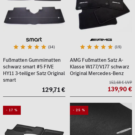
(14)
(15)
Fußmatten Gummimatten
AMG Fußmatten Satz A-
schwarz smart #5 FIVE
Klasse W177/V177 schwarz
HY11 3-teiliger Satz Original
Original Mercedes-Benz
smart
152,68 € UVP
139,90 €
129,71 €
- 17 %
- 25 %