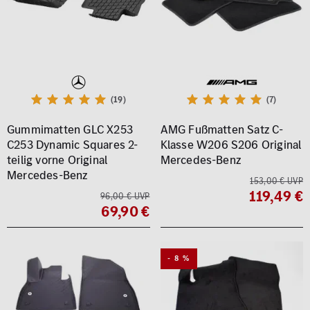
(19)
(7)
Gummimatten GLC X253
AMG Fußmatten Satz C-
C253 Dynamic Squares 2-
Klasse W206 S206 Original
teilig vorne Original
Mercedes-Benz
Mercedes-Benz
153,00 € UVP
119,49 €
96,00 € UVP
69,90 €
- 8 %