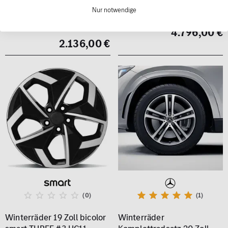
X244 Continental 10-
GLC EQ X540 Pirelli
Nur notwendige
Speichen Original
Original Mercedes-Benz
Mercedes-Benz
4.796,00 €
2.136,00 €
(0)
(1)
Winterräder 19 Zoll bicolor
Winterräder