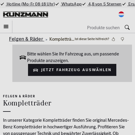
Hotline (Mo-Fr 08-18 Uhr)
WhatsApp
4,8 von 5 Sternen
Ers
Felgen & Räder
Kompletträder
Ist diese Seite hilfreich?
Bitte wählen Sie Ihr Fahrzeug aus, um passende
Produkte anzuzeigen.
Jetzt Fahrzeug auswählen
FELGEN & RÄDER
Kompletträder
In unserer Kategorie Kompletträder finden Sie original Mercedes-
Benz Kompletträder in hochwertiger Ausführung. Profitieren Sie
von passgenauer Technik und bewährter Zuverlässigkeit. Ob