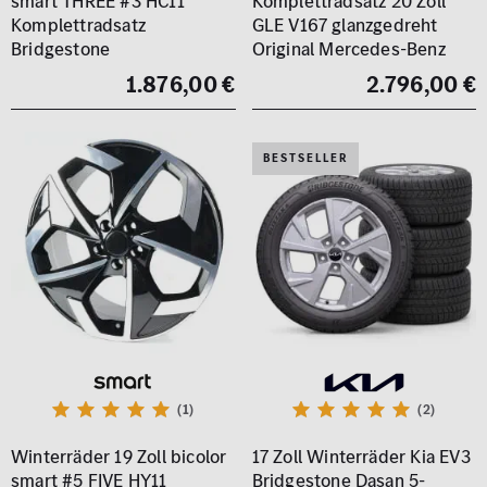
smart THREE #3 HC11
Komplettradsatz 20 Zoll
Komplettradsatz
GLE V167 glanzgedreht
Bridgestone
Original Mercedes-Benz
1.876,00 €
2.796,00 €
BESTSELLER
(1)
(2)
Winterräder 19 Zoll bicolor
17 Zoll Winterräder Kia EV3
smart #5 FIVE HY11
Bridgestone Dasan 5-