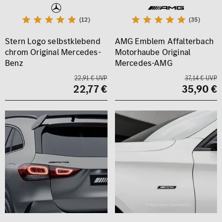
(12)
(35)
Stern Logo selbstklebend
AMG Emblem Affalterbach
chrom Original Mercedes-
Motorhaube Original
Benz
Mercedes-AMG
22,91 € UVP
37,14 € UVP
22,77 €
35,90 €