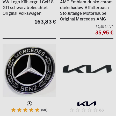
VW Logo Kühlergrill Golf 8
AMG Emblem dunkelchrom
GTI schwarz beleuchtet
darkshadow Affalterbach
Original Volkswagen
Stoßstange Motorhaube
Original Mercedes-AMG
163,83 €
39,48 € UVP
35,95 €
(58)
(0)