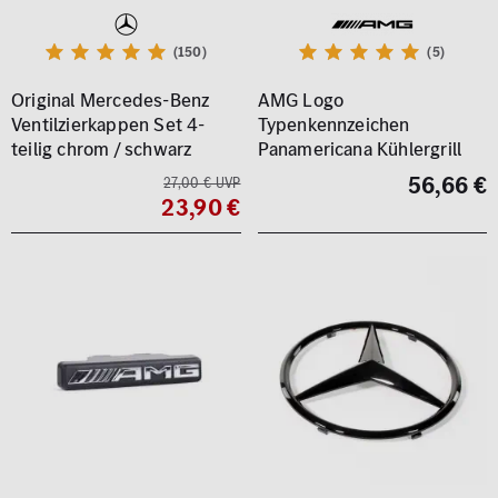
(150)
(5)
Original Mercedes-Benz
AMG Logo
Ventilzierkappen Set 4-
Typenkennzeichen
teilig chrom / schwarz
Panamericana Kühlergrill
56,66 €
27,00 € UVP
23,90 €