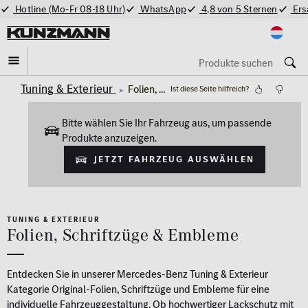
Hotline (Mo-Fr 08-18 Uhr)
WhatsApp
4,8 von 5 Sternen
Ers
Tuning & Exterieur
Folien, Schriftzüge & Embleme
Ist diese Seite hilfreich?
Bitte wählen Sie Ihr Fahrzeug aus, um passende
Produkte anzuzeigen.
Jetzt Fahrzeug auswählen
TUNING & EXTERIEUR
Folien, Schriftzüge & Embleme
Entdecken Sie in unserer Mercedes-Benz Tuning & Exterieur
Kategorie Original-Folien, Schriftzüge und Embleme für eine
individuelle Fahrzeuggestaltung. Ob hochwertiger Lackschutz mit