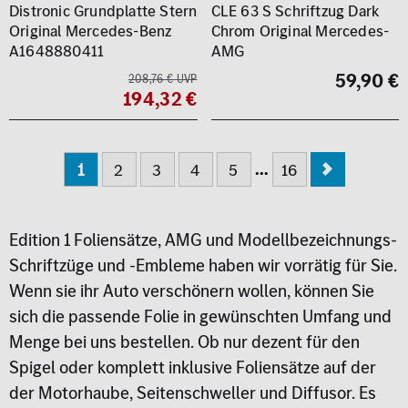
Distronic Grundplatte Stern
CLE 63 S Schriftzug Dark
Original Mercedes-Benz
Chrom Original Mercedes-
A1648880411
AMG
59,90 €
208,76 € UVP
194,32 €
...
1
2
3
4
5
16
Edition 1 Foliensätze, AMG und Modellbezeichnungs-
Schriftzüge und -Embleme haben wir vorrätig für Sie.
Wenn sie ihr Auto verschönern wollen, können Sie
sich die passende Folie in gewünschten Umfang und
Menge bei uns bestellen. Ob nur dezent für den
Spigel oder komplett inklusive Foliensätze auf der
der Motorhaube, Seitenschweller und Diffusor. Es