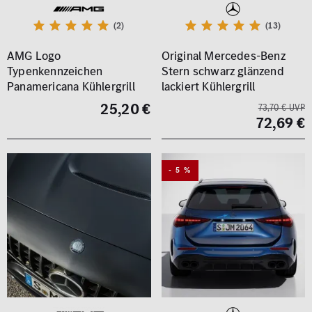
(2)
(13)
AMG Logo
Original Mercedes-Benz
Typenkennzeichen
Stern schwarz glänzend
Panamericana Kühlergrill
lackiert Kühlergrill
25,20 €
73,70 € UVP
72,69 €
- 5 %