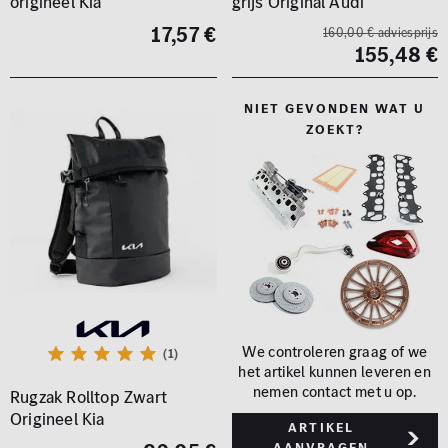
origineel Kia
grijs Original Audi
17,57 €
160,00 € adviesprijs
155,48 €
NIET GEVONDEN WAT U
ZOEKT?
We controleren graag of we
(1)
het artikel kunnen leveren en
nemen contact met u op.
Rugzak Rolltop Zwart
Origineel Kia
Artikel
aanvragen