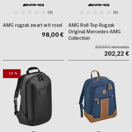
(0)
(0)
AMG rugzak zwart wit rood
AMG Roll-Top Rugzak
Original Mercedes-AMG
98,00 €
Collection
210,00 € adviesprijs
202,22 €
- 14 %