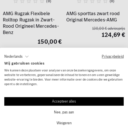
(0)
(0)
AMG Rugzak Flexibele
AMG sporttas zwart rood
Rolltop Rugzak in Zwart-
Original Mercedes-AMG
Rood Origineel Mercedes-
130,00 € adviesprijs
Benz
124,69 €
150,00 €
Privacybeleid
Nederlands
Wij gebruiken cookies
We kunnen deze plaatsen voor analyse van onze bezoekersgegevens, om onze
website te verbeteren, gepersonaliseerde inhoud te tonen en om u een geweldige
website-ervaring te bieden. Voor meer informatie over de cookies die we gebruiken
opent u de instellingen.
Accepteer alles
Nee, pas aan
Weigeren
(0)
(0)