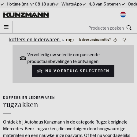
Hotline (ma-vr 08-18 uur)
WhatsApp
4,8 van 5 sterren
Onde
koffers en lederwaren
rugzakken
Is deze pagina nuttig?
Vervolledig uw selectie om passende
productaanbevelingen te ontvangen
Nu voertuig selecteren
KOFFERS EN LEDERWAREN
rugzakken
Ontdek bij Autohaus Kunzmann in de categorie Rugzak originele
Mercedes-Benz-rugzakken, die overtuigen door hoogwaardige
materialen en een nauwkeurige pasvorm. Of het nu voor dagelijks