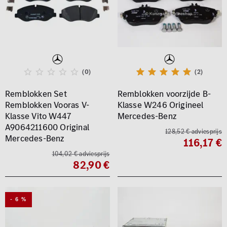
(0)
(2)
Remblokken Set
Remblokken voorzijde B-
Remblokken Vooras V-
Klasse W246 Origineel
Klasse Vito W447
Mercedes-Benz
A9064211600 Original
128,52 € adviesprijs
Mercedes-Benz
116,17 €
104,02 € adviesprijs
82,90 €
- 6 %