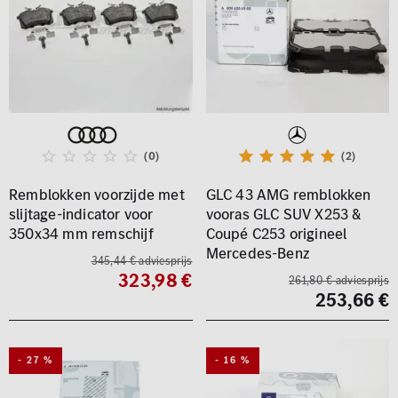
(0)
(2)
Remblokken voorzijde met
GLC 43 AMG remblokken
slijtage-indicator voor
vooras GLC SUV X253 &
350x34 mm remschijf
Coupé C253 origineel
Mercedes-Benz
345,44 € adviesprijs
323,98 €
261,80 € adviesprijs
253,66 €
- 27 %
- 16 %