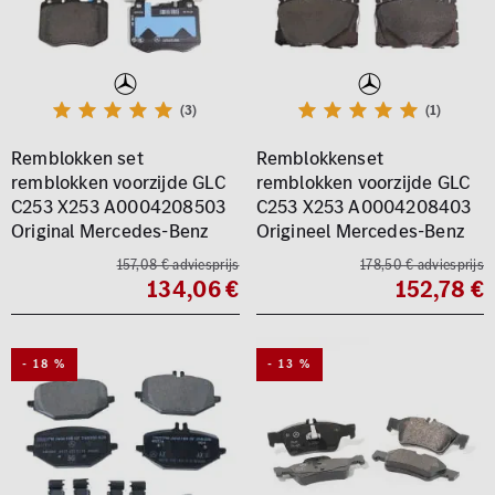
(3)
(1)
Remblokken set
Remblokkenset
remblokken voorzijde GLC
remblokken voorzijde GLC
C253 X253 A0004208503
C253 X253 A0004208403
Original Mercedes-Benz
Origineel Mercedes-Benz
157,08 € adviesprijs
178,50 € adviesprijs
134,06 €
152,78 €
- 18 %
- 13 %