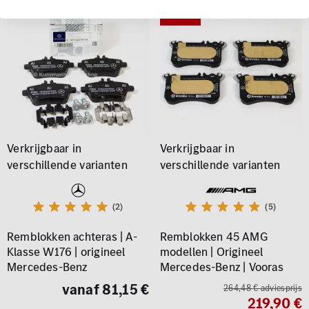
- 17 %
(2)
(5)
Remblokken achteras | A-
Remblokken 45 AMG
Klasse W176 | origineel
modellen | Origineel
Mercedes-Benz
Mercedes-Benz | Vooras
vanaf 81,15 €
264,48 € adviesprijs
219,90 €