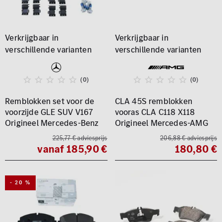
(0)
(0)
Remblokken set voor de
CLA 45S remblokken
voorzijde GLE SUV V167
vooras CLA C118 X118
Origineel Mercedes-Benz
Origineel Mercedes-AMG
225,77 € adviesprijs
206,88 € adviesprijs
vanaf 185,90 €
180,80 €
- 20 %