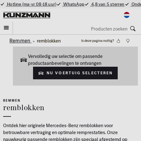
Hotline (ma-vr 08-18 uur)
WhatsApp
4,8 van 5 sterren
Onde
Remmen
remblokken
Is deze pagina nuttig?
Vervolledig uw selectie om passende
productaanbevelingen te ontvangen
Nu voertuig selecteren
REMMEN
remblokken
Ontdek hier originele Mercedes-Benz remblokken voor
betrouwbare vertraging en optimale remprestaties. Onze
nauwkeurig passende remblokken zijn speciaal afgestemd op