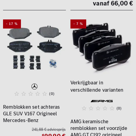
vanaf 66,00 €
- 17 %
- 7 %
(0)
Remblokken set achteras
(0)
GLE SUV V167 Origineel
Mercedes-Benz
AMG keramische
remblokken set voorzijde
241,88 € adviesprijs
AMG GT C192 origineel