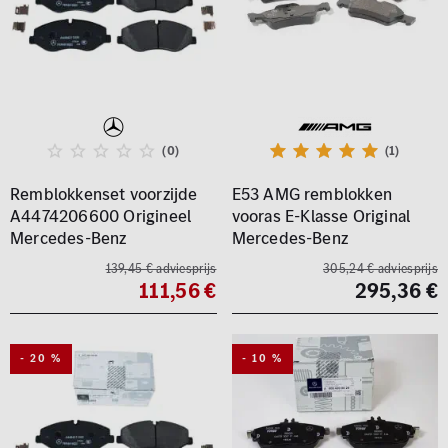
(0)
(1)
Remblokkenset voorzijde
E53 AMG remblokken
A4474206600 Origineel
vooras E-Klasse Original
Mercedes-Benz
Mercedes-Benz
139,45 € adviesprijs
305,24 € adviesprijs
111,56 €
295,36 €
- 20 %
- 10 %