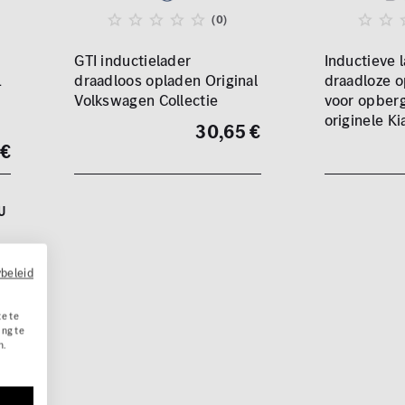
(0)
GTI inductielader
Inductieve 
1
draadloos opladen Original
draadloze o
Volkswagen Collectie
voor opber
originele Ki
30,65 €
 €
U
ybeleid
e te
ing te
n.