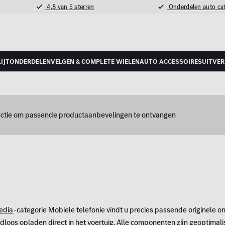
4,8 van 5 sterren
Onderdelen auto ca
lijtonderdelen
velgen & complete wielen
auto accessoires
Uitve
lectie om passende productaanbevelingen te ontvangen
edia
-categorie Mobiele telefonie vindt u precies passende originele o
oos opladen direct in het voertuig. Alle componenten zijn geoptimali