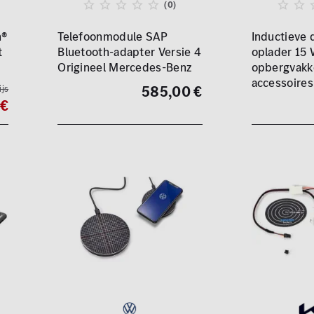
(0)
h®
Telefoonmodule SAP
Inductieve 
t
Bluetooth-adapter Versie 4
oplader 15 
Origineel Mercedes-Benz
opbergvakke
accessoires
585,00 €
ijs
 €