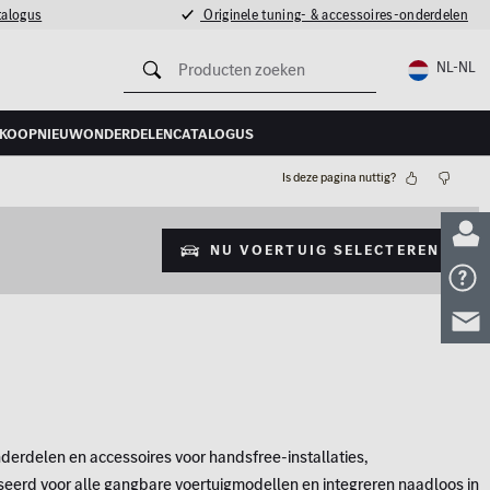
talogus
Originele tuning- & accessoires-onderdelen
NL-NL
rkoop
Nieuw
Onderdelencatalogus
Is deze pagina nuttig?
Nu voertuig selecteren
nderdelen en accessoires voor handsfree-installaties,
seerd voor alle gangbare voertuigmodellen en integreren naadloos in