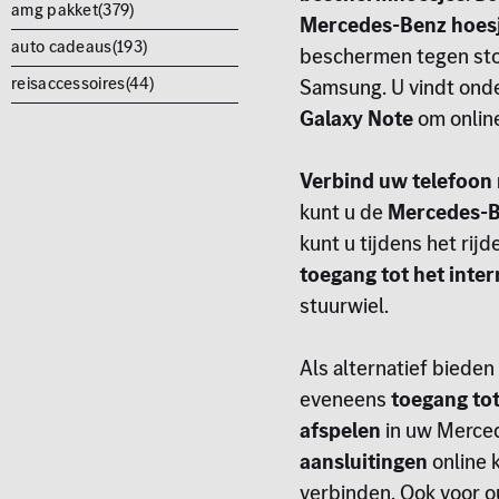
amg pakket(
379
)
Mercedes-Benz hoes
auto cadeaus(
193
)
beschermen tegen stot
reisaccessoires(
44
)
Samsung. U vindt ond
Galaxy Note
om online
Verbind uw telefoon
kunt u de
Mercedes-B
kunt u tijdens het rij
toegang tot het inte
stuurwiel.
Als alternatief bieden
eveneens
toegang to
afspelen
in uw Merced
aansluitingen
online 
verbinden. Ook voor o