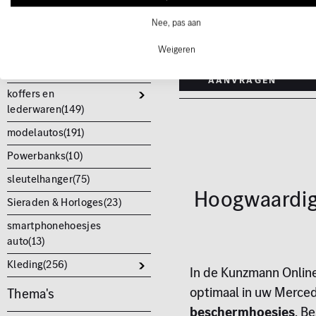
geuren(
75
)
We controleren graag of w
Nee, pas aan
auto cadeaus &
het artikel kunnen leveren e
accessoires(
137
)
nemen contact met u op.
Weigeren
Artikel
Kinderen(
54
)
aanvragen
koffers en
lederwaren(
149
)
modelautos(
191
)
Powerbanks(
10
)
sleutelhanger(
75
)
Hoogwaardig
Sieraden & Horloges(
23
)
smartphonehoesjes
auto(
13
)
Kleding(
256
)
In de Kunzmann Online
optimaal in uw Merced
Thema's
beschermhoesjes
. B