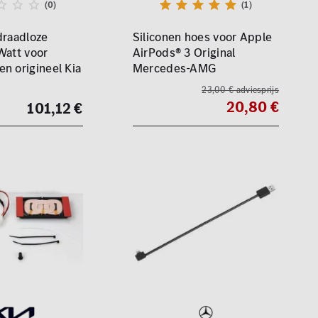
(0)
(1)
draadloze
Siliconen hoes voor Apple
Watt voor
AirPods® 3 Original
n origineel Kia
Mercedes-AMG
23,00 € adviesprijs
20,80 €
101,12 €