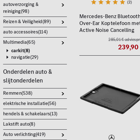
(2)
autoverzorging &
reiniging(
98
)
Mercedes-Benz Bluetoot
Reizen & Veiligheid(
89
)
Over-Ear Koptelefoon me
Active Noise Cancelling
auto accessoires(
114
)
285,01 € adviespr
Multimedia(
65
)
239,90
carkit(
8
)
navigatie(
29
)
Onderdelen auto &
slijtonderdelen
Remmen(
538
)
elektrische installatie(
56
)
hendels & schakelaars(
13
)
Lakstift auto(
8
)
Auto verlichting(
419
)