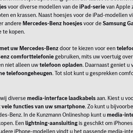
jes
voor diverse modellen van de
iPad-serie
van Apple z
en en krassen. Naast hoesjes voor de iPad-modellen vin
er andere
Mercedes-Benz hoesjes
voor de
Samsung Ga
 te kopen.
 met uw Mercedes-Benz
door te kiezen voor een
telef
enz comforttelefonie
gebruiken, mits uw voertuig over
den niet alleen uw
telefoon
opladen
. Daarnaast geniet u
rne telefoongeheugen
. Tot slot kunt u gesprekken comf
 wij diverse
media-interface laadkabels
aan. Kiest u vo
t vele functies van uw smartphone
. Zo kunt u bijvoo
es-Benz. In de Kunzmann Onlineshop kunt u
media-inte
kopen. Een
lightning-aansluiting
is geschikt om iPhone
udere iPhone-modellen vindt u het passende media-int