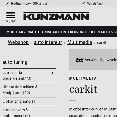
Hotline (ma-vr 08-18 uur)
WhatsApp
MENU
Model kiezen
auto tuning
auto intereur
Onderdelen auto & s
Webshop
auto intereur
Multimedia
carkit
Vervolledig uw se
auto tuning
carrosserie
onderdelen(
773
)
MULTIMEDIA
carkit
Uitlaatsierstukken &
Eindpijpen(
142
)
Ophanging auto(
17
)
In onze
Interieur
- en
Multim
auto stickers &
emblemen(
375
)
smartphonehouders en draadl