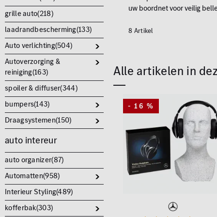
uw boordnet voor veilig bel
grille auto(
218
)
laadrandbescherming(
133
)
8 Artikel
Auto verlichting(
504
)
Autoverzorging &
Alle artikelen in de
reiniging(
163
)
spoiler & diffuser(
344
)
bumpers(
143
)
- 16 %
Draagsystemen(
150
)
auto intereur
auto organizer(
87
)
Automatten(
958
)
Interieur Styling(
489
)
kofferbak(
303
)