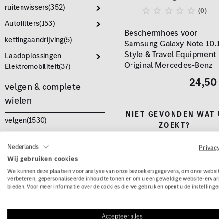
ruitenwissers(
352
)
(0)
Autofilters(
153
)
Beschermhoes voor
kettingaandrijving(
5
)
Samsung Galaxy Note 10.
Style & Travel Equipment
Laadoplossingen
Original Mercedes-Benz
Elektromobiliteit(
37
)
24,50
velgen & complete
wielen
NIET GEVONDEN WAT 
velgen(
1530
)
ZOEKT?
complete wielen(
444
)
Nederlands
Privac
Naafdoppen(
120
)
Wij gebruiken cookies
gereedschap(
17
)
We kunnen deze plaatsen voor analyse van onze bezoekersgegevens, om onze websit
verbeteren, gepersonaliseerde inhoud te tonen en om u een geweldige website-ervar
auto accessoires(
100
)
bieden. Voor meer informatie over de cookies die we gebruiken opent u de instellinge
auto accessoires
Accepteer alles