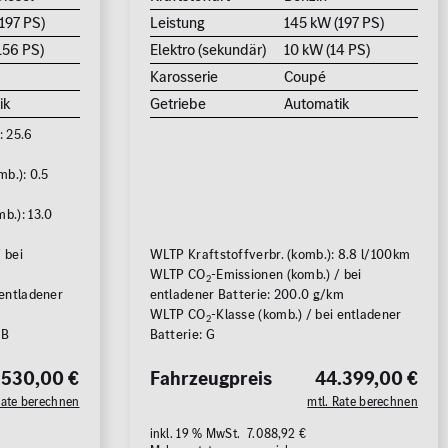
197 PS)
Leistung
145 kW (197 PS)
156 PS)
Elektro (sekundär)
10 kW (14 PS)
Karosserie
Coupé
ik
Getriebe
Automatik
: 25.6
b.): 0.5
b.): 13.0
 bei
WLTP Kraftstoffverbr. (komb.): 8.8 l/100km
m
WLTP CO
-Emissionen (komb.) / bei
2
 entladener
entladener Batterie: 200.0 g/km
WLTP CO
-Klasse (komb.) / bei entladener
2
 B
Batterie: G
.530,00 €
Fahrzeugpreis
44.399,00 €
Rate berechnen
mtl. Rate berechnen
inkl. 19 % MwSt. 7.088,92 €