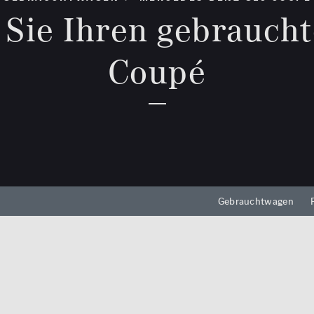
0 km
 Sie Ihren gebrauch
hrkamera
edach
Reichweite (elektrisch)
Coupé
zung
0 km
eizung
Leistung (PS)
n /
50
Preis
0 €
Gebrauchtwagen
MwSt. ausweisbar
Zu