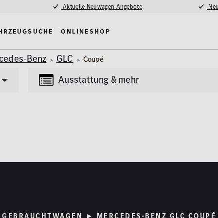
Aktuelle Neuwagen Angebote
Neu
hrzeugsuche
Onlineshop
cedes-Benz
GLC
Coupé
Ausstattung & mehr
Transporter
Lkw
(85)
(4)
tung
Multimedia
Erstzulassung
nlage
MBUX
2008
madach
Navigationssystem
fe / Park-Assistent
Kilometer
GEBRAUCHTWAGEN ► MERCEDES-BENZ GLC COUPÉ