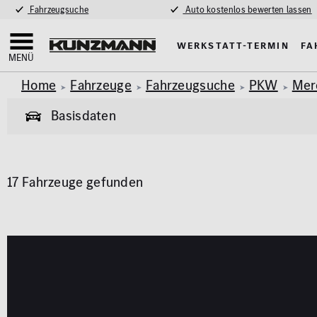
Fahrzeugsuche
Auto kostenlos bewerten lassen
Werkstatt-Termin
Fa
MENÜ
Home
Fahrzeuge
Fahrzeugsuche
PKW
Mer
Basisdaten
Allgemeine Informationen
17 Fahrzeuge gefunden
Garantie
Allrad
Pkw
Van & Wohnmobil
(438)
(59)
Exterieur
Innenausstat
Marke
Modell
AMG Styling
Klimaa
MERCEDES-BENZ
GLC
Anhängerkupplung
Panora
Parkhil
Karosserie