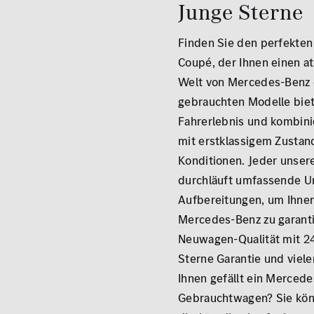
Junge Sterne
ALLE
ALLE
Finden Sie den perfekte
Coupé, der Ihnen einen att
Welt von Mercedes-Benz 
gebrauchten Modelle biet
Fahrerlebnis und kombini
mit erstklassigem Zustand
Konditionen. Jeder unse
durchläuft umfassende U
Aufbereitungen, um Ihnen
Mercedes-Benz zu garanti
Neuwagen-Qualität mit 2
Sterne Garantie und viele
Ihnen gefällt ein Merced
Gebrauchtwagen? Sie kön