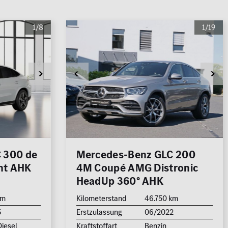
1/8
1/19
 300 de
Mercedes-Benz GLC 200
ht AHK
4M Coupé AMG Distronic
HeadUp 360° AHK
km
Kilometerstand
46.750 km
5
Erstzulassung
06/2022
Diesel
Kraftstoffart
Benzin