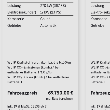
Leistung
270 kW (367 PS)
Leistung
Elektro (sekundär)
17 kW (23 PS)
Elektro (sek
Karosserie
Coupé
Karosserie
Getriebe
Automatik
Getriebe
WLTP Kraftstoffverbr. (komb.): 6.5 l/100km
WLTP Kraftst
WLTP CO
-Emissionen (komb.) / bei
WLTP CO
-Em
2
2
entladener Batterie: 171.0 g/km
entladener B
WLTP CO
-Klasse (komb.) / bei entladener
WLTP CO
-Kl
2
2
Batterie: F
Batterie: E
Fahrzeugpreis
69.750,00 €
Fahrzeug
mtl. Rate berechnen
inkl. 19 % MwSt. 11.136,55 €
inkl. 19 % Mw