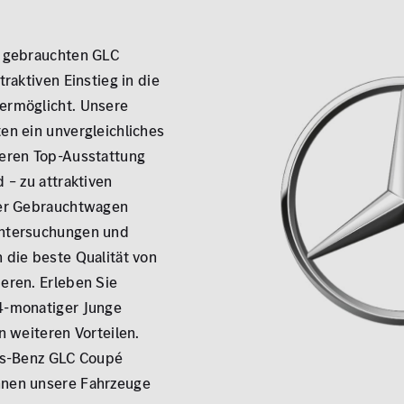
n gebrauchten GLC
raktiven Einstieg in die
ermöglicht. Unsere
en ein unvergleichliches
eren Top-Ausstattung
Zu
 – zu attraktiven
rer Gebrauchtwagen
ntersuchungen und
 die beste Qualität von
eren. Erleben Sie
4-monatiger Junge
n weiteren Vorteilen.
es-Benz GLC Coupé
nen unsere Fahrzeuge