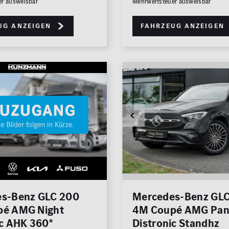
er ausweisbar
Mehrwertsteuer ausweisbar
ug anzeigen
Fahrzeug anzeigen
s-Benz GLC 200
Mercedes-Benz GLC
é AMG Night
4M Coupé AMG Pa
ic AHK 360°
Distronic Standhz