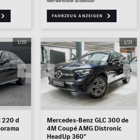
Mehrwertsteuer ausweisbar
Fahrzeug anzeigen
1/20
1/21
 220 d
Mercedes-Benz GLC 300 de
norama
4M Coupé AMG Distronic
HeadUp 360°