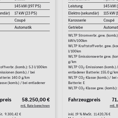
145 kW (197 PS)
Leistung
145 kW (
undär)
17 kW (23 PS)
Elektro (sekundär)
115 kW (
Coupé
Karosserie
Coupé
Automatik
Getriebe
Automat
WLTP Stromverbr. gew. (komb.)
kWh/100km
WLTP Kraftstoffverbr. gew. (kom
l/100km
WLTP Emissionswerte gew. (kom
g/km
offverbr. (komb.): 5.3 l/100km
WLTP CO
-Emissionen (komb.) /
2
issionen (komb.) / bei
entladener Batterie: 155.0 g/k
atterie: 140.0 g/km
WLTP CO
-Klasse (komb.) / bei
2
asse (komb.) / bei entladener
Batterie: E
WLTP CO
-Klasse gew. (komb.):
2
preis
58.250,00 €
Fahrzeugpreis
71
mtl. Rate berechnen
mtl. 
St. 9.300,42 €
inkl. 19 % MwSt. 11.420,76 €