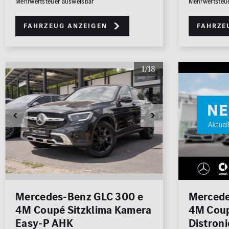
Mehrwertsteuer ausweisbar
Mehrwertsteu
Fahrzeug anzeigen
Fahrze
1/18
Mercedes-Benz GLC 300 e
Mercede
4M Coupé Sitzklima Kamera
4M Coup
Easy-P AHK
Distron