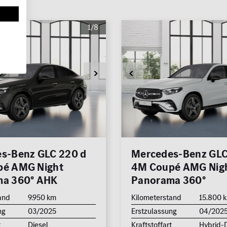
1/8
s-Benz GLC 220 d
Mercedes-Benz GLC
é AMG Night
4M Coupé AMG Nig
ma 360° AHK
Panorama 360°
and
9.950 km
Kilometerstand
15.800 
ng
03/2025
Erstzulassung
04/202
t
Diesel
Kraftstoffart
Hybrid-