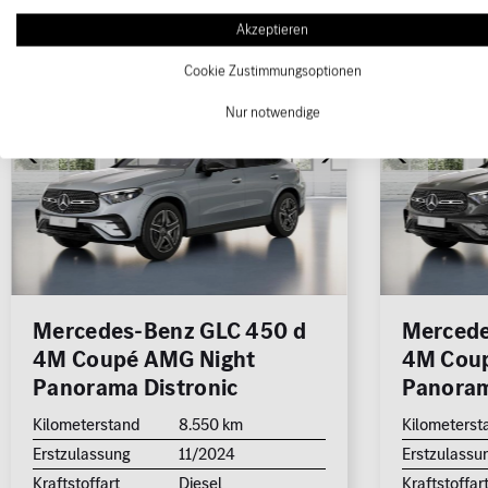
Akzeptieren
1/8
Cookie Zustimmungsoptionen
Nur notwendige
Mercedes-Benz GLC 450 d
Mercede
4M Coupé AMG Night
4M Coup
Panorama Distronic
Panora
Kilometerstand
8.550 km
Kilometerst
Erstzulassung
11/2024
Erstzulassu
Kraftstoffart
Diesel
Kraftstoffar