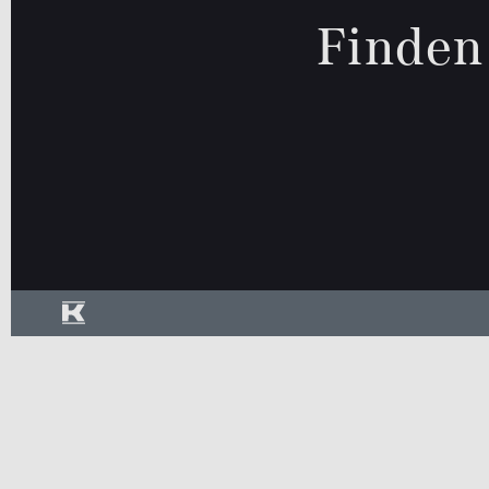
Finden
Rückfa
Schieb
Cabrio /
Limousine
Kombi
Roadster
Sitzhei
Standh
Geländewage
Coupé
Van / Kleinbus
Sonstige
SUV
jung@smart Qualitätssiegel
Junge Sterne Qualitätssiegel
Kleinwagen
MB Rent Fahrzeug
Kraftstoff
Getriebe
ALLE
ALLE
Schadstoffklasse
Standorte