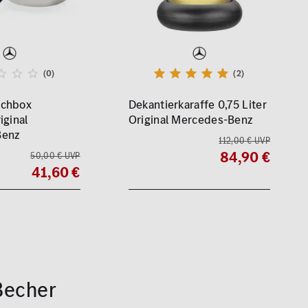
(0)
(2)
nchbox
Dekantierkaraffe 0,75 Liter
iginal
Original Mercedes-Benz
Benz
112,00 € UVP
84,90 €
50,00 € UVP
41,60 €
Becher