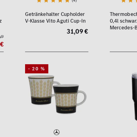
(4)
Getränkehalter Cupholder
Thermobech
z
V-Klasse Vito Aguti Cup-In
0,4l schwar
Mercedes-
31,09 €
VP
 €
- 20 %