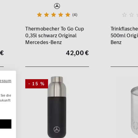
(4)
Thermobecher To Go Cup
Trinkflasche
0,35l schwarz Original
500ml Orig
Mercedes-Benz
Benz
 €
42,00 €
ressum
- 15 %
Sie die
Zukunft