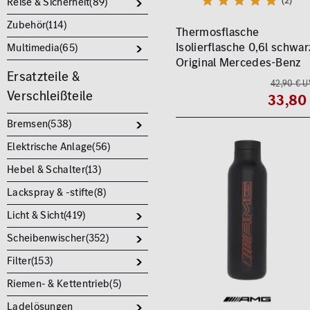
Reise & Sicherheit(
89
)
(2)
Zubehör(
114
)
Thermosflasche
Isolierflasche 0,6l schwar
Multimedia(
65
)
Original Mercedes-Benz
Ersatzteile &
42,90 € U
Verschleißteile
33,80
Bremsen(
538
)
Elektrische Anlage(
56
)
Hebel & Schalter(
13
)
Lackspray & -stifte(
8
)
Licht & Sicht(
419
)
Scheibenwischer(
352
)
Filter(
153
)
Riemen- & Kettentrieb(
5
)
Ladelösungen