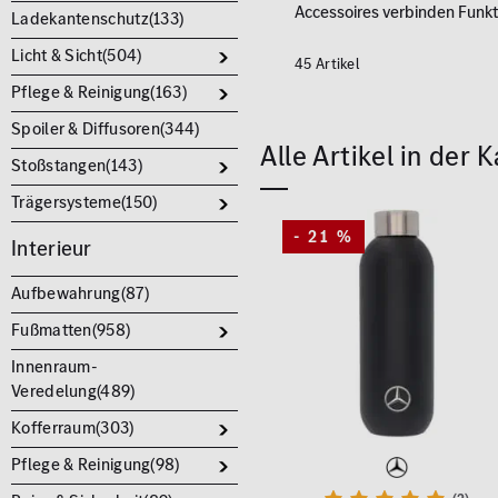
Accessoires verbinden Funkti
Ladekantenschutz(
133
)
Licht & Sicht(
504
)
45 Artikel
Pflege & Reinigung(
163
)
Spoiler & Diffusoren(
344
)
Alle Artikel in der
Stoßstangen(
143
)
Trägersysteme(
150
)
- 21 %
Interieur
Aufbewahrung(
87
)
Fußmatten(
958
)
Innenraum-
Veredelung(
489
)
Kofferraum(
303
)
Pflege & Reinigung(
98
)