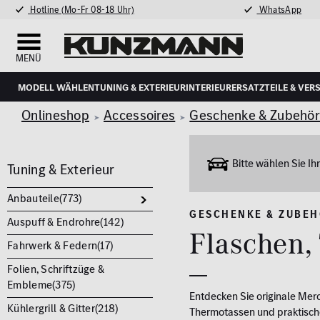
Hotline (Mo-Fr 08-18 Uhr)
WhatsApp
MENÜ
Modell wählen
Tuning & Exterieur
Interieur
Ersatzteile & Ver
Onlineshop
Accessoires
Geschenke & Zubehö
Bitte wählen Sie I
Tuning & Exterieur
Anbauteile(
773
)
GESCHENKE & ZUBE
Auspuff & Endrohre(
142
)
Flaschen,
Fahrwerk & Federn(
17
)
Folien, Schriftzüge &
Embleme(
375
)
Entdecken Sie originale Merc
Kühlergrill & Gitter(
218
)
Thermotassen und praktische