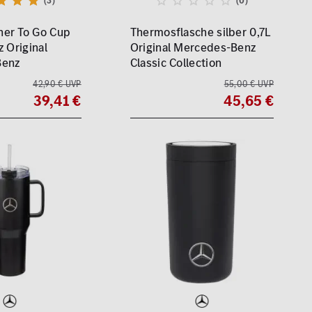
(3)
(0)
er To Go Cup
Thermosflasche silber 0,7L
z Original
Original Mercedes-Benz
Benz
Classic Collection
42,90 € UVP
55,00 € UVP
39,41 €
45,65 €