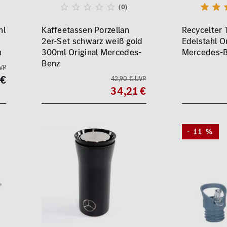
(0)
hl
Kaffeetassen Porzellan
Recycelter
2er-Set schwarz weiß gold
Edelstahl Or
n
300ml Original Mercedes-
Mercedes-B
Benz
VP
 €
42,90 € UVP
34,21 €
- 11 %