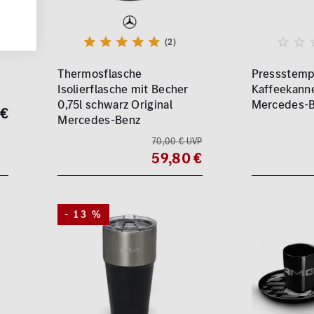
(2)
Thermosflasche
Pressstemp
Isolierflasche mit Becher
Kaffeekanne
0,75l schwarz Original
Mercedes-B
 €
Mercedes-Benz
70,00 € UVP
59,80 €
- 13 %