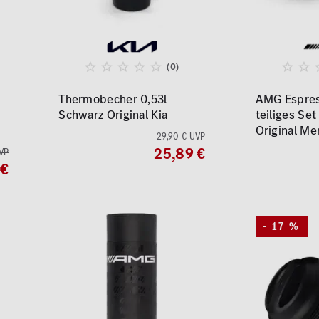
(0)
Thermobecher 0,53l
AMG Espres
Schwarz Original Kia
teiliges Se
Original M
29,90 € UVP
25,89 €
VP
 €
- 17 %