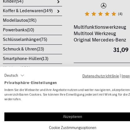
Kinder(
54
)
Koffer & Lederwaren(
149
)
(4)
Modellautos(
191
)
Multifunktionswerkzeug
Powerbanks(
10
)
Multitool Werkzeug
Original Mercedes-Benz
Schlüsselanhänger(
75
)
31,09
Schmuck & Uhren(
23
)
Smartphone-Hüllen(
13
)
Kleidung(
256
)
Deutsch
Datenschutzrichtlinie
|
Imp
Themen
Privatsphäre-Einstellungen
Indem Sie die Webseite und ihre Angebote nutzen und weiter navigieren, akzeptieren 
AMG-Pakete(
379
)
unverzichtbaren Cookies. Sie können Ihre Einwilligung jederzeit mit Wirkung für die 
widerrufen.
Geschenkideen(
193
)
Reisen(
44
)
Akzeptieren
Cookie Zustimmungsoptionen