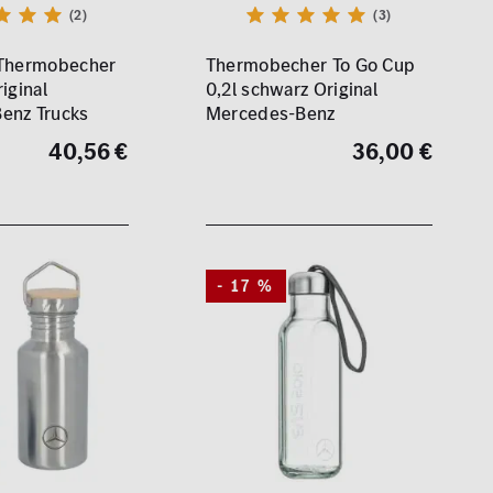
(2)
(3)
 Thermobecher
Thermobecher To Go Cup
iginal
0,2l schwarz Original
enz Trucks
Mercedes-Benz
40,56 €
36,00 €
- 17 %