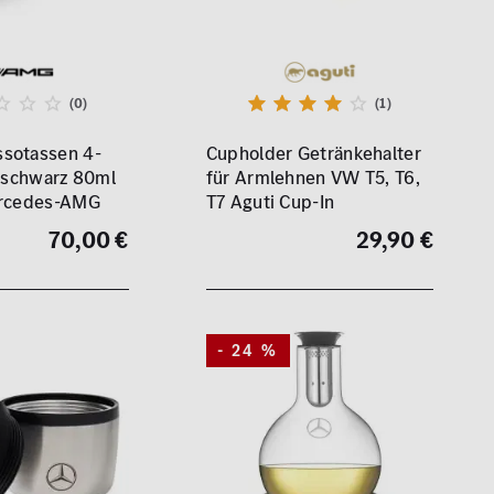
(0)
(1)
sotassen 4-
Cupholder Getränkehalter
t schwarz 80ml
für Armlehnen VW T5, T6,
ercedes-AMG
T7 Aguti Cup-In
70,00 €
29,90 €
- 24 %