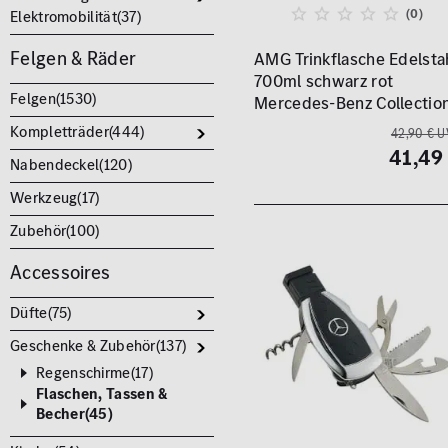
(0)
Elektromobilität(
37
)
Felgen & Räder
AMG Trinkflasche Edelsta
700ml schwarz rot
Felgen(
1530
)
Mercedes-Benz Collectio
Kompletträder(
444
)
42,90 € U
41,49
Nabendeckel(
120
)
Werkzeug(
17
)
Zubehör(
100
)
Accessoires
Düfte(
75
)
Geschenke & Zubehör(
137
)
Regenschirme(
17
)
Flaschen, Tassen &
Becher(
45
)