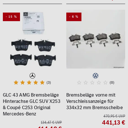
- 15 %
- 6 %
(3)
(0)
GLC 43 AMG Bremsbeläge
Bremsbeläge vorne mit
Hinterachse GLC SUV X253
Verschleissanzeige für
& Coupé C253 Original
334x32 mm Bremsscheibe
Mercedes-Benz
470,95 € UVP
441,13 €
134,47 € UVP