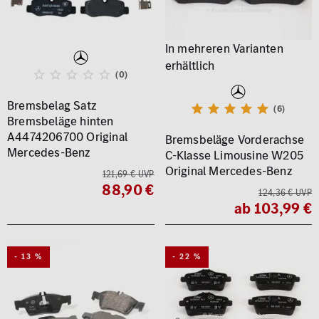
(0)
Bremsbelag Satz
(6)
Bremsbeläge hinten
A4474206700 Original
Bremsbeläge Vorderachse
Mercedes-Benz
C-Klasse Limousine W205
Original Mercedes-Benz
121,69 € UVP
88,90 €
124,36 € UVP
ab 103,99 €
- 13 %
- 22 %