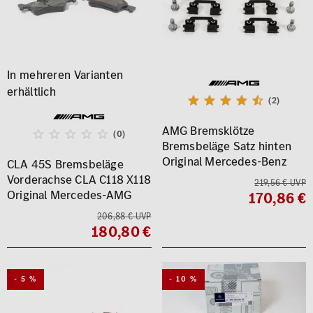
(2)
AMG Bremsklötze
(0)
Bremsbeläge Satz hinten
Original Mercedes-Benz
CLA 45S Bremsbeläge
Vorderachse CLA C118 X118
219,56 € UVP
Original Mercedes-AMG
170,86 €
206,88 € UVP
180,80 €
- 5 %
- 10 %