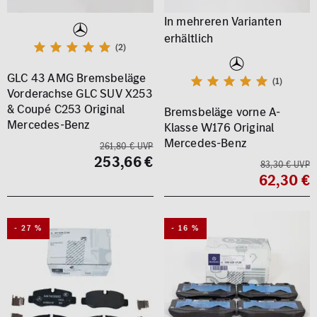
(2)
GLC 43 AMG Bremsbeläge
(1)
Vorderachse GLC SUV X253
& Coupé C253 Original
Bremsbeläge vorne A-
Mercedes-Benz
Klasse W176 Original
Mercedes-Benz
261,80 € UVP
253,66 €
83,30 € UVP
62,30 €
- 27 %
- 16 %