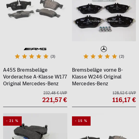
(3)
(2)
A45S Bremsbeläge
Bremsbeläge vorne B-
Vorderachse A-Klasse W177
Klasse W246 Original
Original Mercedes-Benz
Mercedes-Benz
232,48 € UVP
128,52 € UVP
221,57 €
116,17 €
- 21 %
- 15 %