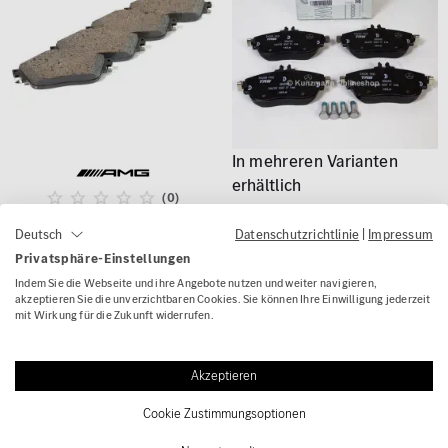
(0)
Datenschutzrichtlinie
|
Impressum
Deutsch
S63 S65 AMG
(1)
Privatsphäre-Einstellungen
Bremsbeläge vorne S-
Klasse W222 Original
Indem Sie die Webseite und ihre Angebote nutzen und weiter navigieren,
Bremsbeläge Vorderachse |
akzeptieren Sie die unverzichtbaren Cookies. Sie können Ihre Einwilligung jederzeit
Mercedes-AMG
B-Klasse W246 | Original
mit Wirkung für die Zukunft widerrufen.
Mercedes-Benz
433,15 €
ab 66,00 €
Akzeptieren
Cookie Zustimmungsoptionen
- 17 %