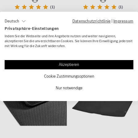
(1)
(1)
Wendematte Kofferraum E-
Wendematte Kofferraum
Datenschutzrichtlinie
|
Impressum
Deutsch
Klasse T-Modell Hybrid
EQC N293 Original
Privatsphäre-Einstellungen
S214 schwarz Original
Mercedes-Benz
Indem Sie die Webseite und ihre Angebote nutzen und weiter navigieren,
Mercedes-Benz
akzeptieren Sie die unverzichtbaren Cookies. Sie können Ihre Einwilligung jederzeit
118,00 €
mit Wirkung für die Zukunft widerrufen.
95,00 € UVP
83,17 €
Akzeptieren
Cookie Zustimmungsoptionen
- 40 %
Nur notwendige