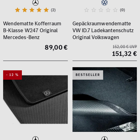
(2)
(0)
Wendematte Kofferraum
Gepäckraumwendematte
B-Klasse W247 Original
VW ID.7 Ladekantenschutz
Mercedes-Benz
Original Volkswagen
89,00 €
152,00 € UVP
151,32 €
- 12 %
BESTSELLER