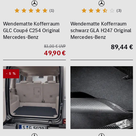
(1)
(3)
Wendematte Kofferraum
Wendematte Kofferraum
GLC Coupé C254 Original
schwarz GLA H247 Original
Mercedes-Benz
Mercedes-Benz
89,44 €
83,00 € UVP
49,90 €
- 5 %