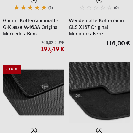
(3)
(0)
Gummi Kofferraummatte
Wendematte Kofferraum
G-Klasse W463A Original
GLS X167 Original
Mercedes-Benz
Mercedes-Benz
116,00 €
206,82 € UVP
197,49 €
- 16 %