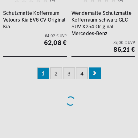
Schutzmatte Kofferraum
Wendematte Schutzmatte
Velours Kia EV6 CV Original
Kofferraum schwarz GLC
Kia
SUV X254 Original
Mercedes-Benz
64,02 € UVP
62,08 €
89,00 € UVP
86,21 €
1
2
3
4