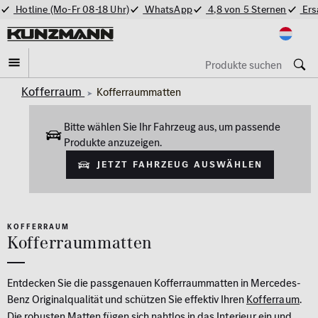
Hotline (Mo-Fr 08-18 Uhr)
WhatsApp
4,8 von 5 Sternen
Ers
Kofferraum
Kofferraummatten
Bitte wählen Sie Ihr Fahrzeug aus, um passende
Produkte anzuzeigen.
Jetzt Fahrzeug auswählen
KOFFERRAUM
Kofferraummatten
Entdecken Sie die passgenauen Kofferraummatten in Mercedes-
Benz Originalqualität und schützen Sie effektiv Ihren
Kofferraum
.
Die robusten Matten fügen sich nahtlos in das
Interieur
ein und