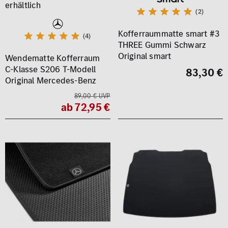
(2)
Kofferraummatte smart #3
(4)
THREE Gummi Schwarz
Original smart
Wendematte Kofferraum
C-Klasse S206 T-Modell
83,30 €
Original Mercedes-Benz
89,00 € UVP
ab 72,95 €