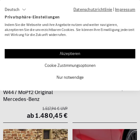
Datenschutzrichtlinie
|
Impressum
Deutsch
Privatsphäre-Einstellungen
Indem Sie die Webseite und ihre Angebote nutzen und weiter navigieren,
akzeptieren Sie die unverzichtbaren Cookies. Sie können Ihre Einwilligung jederzeit
mit Wirkung für die Zukunft widerrufen.
(0)
Akzeptieren
Giacuzzo Seitenschweller
(0)
Cookie Zustimmungsoptionen
Satz Kia ProCeed CD GT
schwarz
Nur notwendige
AMG Line Seitenschweller
Nachrüstung V-Klasse
530,40 €
W447 MoPf2 Original
Mercedes-Benz
1.517,94 € UVP
ab 1.480,45 €