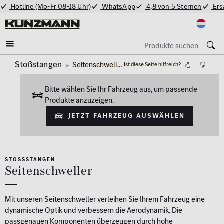
Hotline (Mo-Fr 08-18 Uhr)
WhatsApp
4,8 von 5 Sternen
Ers
Stoßstangen
Seitenschweller
Ist diese Seite hilfreich?
Bitte wählen Sie Ihr Fahrzeug aus, um passende
Produkte anzuzeigen.
Jetzt Fahrzeug auswählen
STOSSSTANGEN
Seitenschweller
Mit unseren Seitenschweller verleihen Sie Ihrem Fahrzeug eine
dynamische Optik und verbessern die Aerodynamik. Die
passgenauen Komponenten überzeugen durch hohe