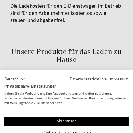
Die Ladekosten für den E-Dienstwagen im Betrieb
sind für den Arbeitnehmer kostenlos sowie
steuer- und abgabenfrei.
Unsere Produkte für das Laden zu
Hause
Datenschutzrichtlinie
|
Impressum
Deutsch
Privatsphäre-Einstellungen
Indem Sie die Webseite und ihre Angebote nutzen und weiter navigieren,
akzeptieren Sie die unverzichtbaren Cookies. Sie können Ihre Einwilligung jederzeit
Ihr Draht zu uns
mit Wirkung für die Zukunft widerrufen.
Akzeptieren
KONTAKT
Cookie Zustimmungsoptionen