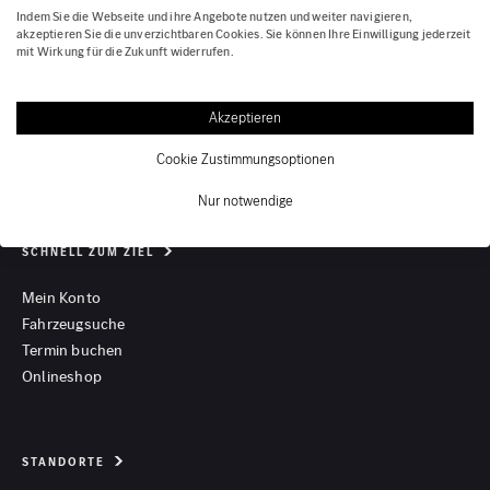
06021 / 44 77 94 - 444
Indem Sie die Webseite und ihre Angebote nutzen und weiter navigieren,
akzeptieren Sie die unverzichtbaren Cookies. Sie können Ihre Einwilligung jederzeit
mit Wirkung für die Zukunft widerrufen.
NEWSLETTER ABONNIEREN
Akzeptieren
Cookie Zustimmungsoptionen
Nur notwendige
SCHNELL ZUM ZIEL
Mein Konto
Fahrzeugsuche
Termin buchen
Onlineshop
STANDORTE