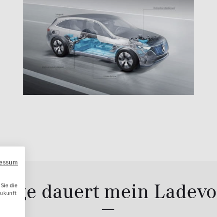
ressum
ange dauert mein Ladev
Sie die
Zukunft