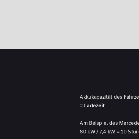
Akkukapazität des Fahrz
= Ladezeit
Am Beispiel des Merced
80 kW / 7,4 kW = 10 Stu