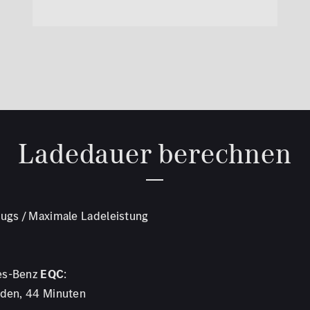
Ladedauer berechnen
eugs / Maximale Ladeleistung
es-Benz
EQC
:
nden, 44 Minuten