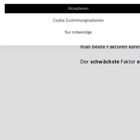
Akzeptieren
Um die Ladezeit Ihres Me
Ladeleistung
zu identifi
Cookie Zustimmungsoptionen
an meiner Haushaltsstec
Nur notwendige
aber auch das
Fahrzeug
man beide Faktoren kann
Der
schwächste
Faktor
e