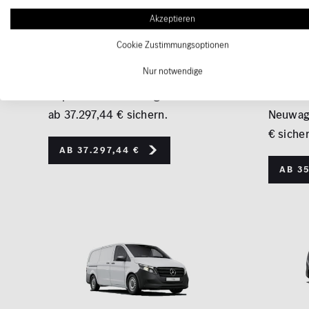
eSprinter
eVit
Akzeptieren
Kastenwagen
Kas
Cookie Zustimmungsoptionen
Jetzt mit unserem attraktiven
Jetzt m
Nur notwendige
Angebot den Mercedes-Benz
Angebo
eSprinter als Neuwagen bereits
eVito K
ab 37.297,44 € sichern.
Neuwage
€ sicher
Ab 37.297,44 €
Ab 35