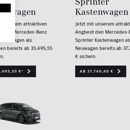
o
Sprinter
tenwagen
Kastenwagen
it unserem attraktiven
Jetzt mit unserem attrak
t den Mercedes-Benz
Angbeot den Mercedes-
astenwagen als
Sprinter Kastenwagen al
n bereits ab 35.495,55
Neuwagen bereits ab 37.
n.
€ sichern.
.495,55 €*
Ab 37.740,40 €