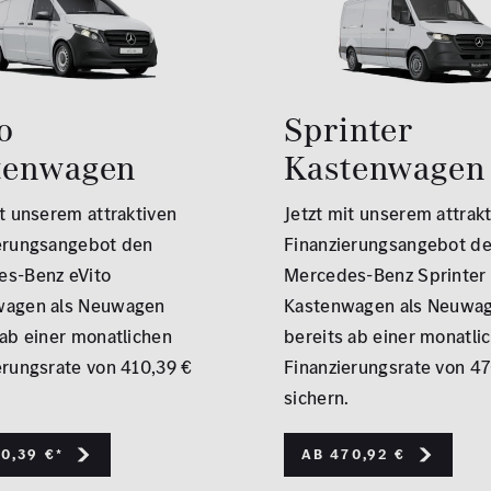
o
Sprinter
tenwagen
Kastenwagen
it unserem attraktiven
Jetzt mit unserem attrak
erungsangebot den
Finanzierungsangebot d
s-Benz eVito
Mercedes-Benz Sprinter
wagen als Neuwagen
Kastenwagen als Neuwa
 ab einer monatlichen
bereits ab einer monatli
erungsrate von 410,39 €
Finanzierungsrate von 4
sichern.
0,39 €*
Ab 470,92 €