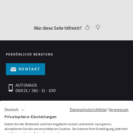
War diese Seite hilfreich?
PERSÖNLICHE BERATUNG
Kontakt
AUTOHAUS
06021 / 361 - 11 - 100
ONLINESHOP
06021 / 44 77 94 - 444
Datenschutzrichtlinie
|
Impressum
Deutsch
Privatsphäre-Einstellungen
Indem Sie die Webseite und ihre Angebote nutzen und weiter navigieren,
NEWSLETTER ABONNIEREN
akzeptieren Sie die unverzichtbaren Cookies. Sie können Ihre Einwilligung jederzeit