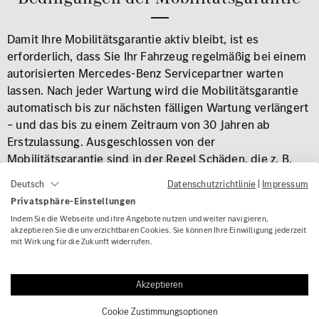
Damit Ihre Mobilitätsgarantie aktiv bleibt, ist es
erforderlich, dass Sie Ihr Fahrzeug regelmäßig bei einem
autorisierten Mercedes-Benz Servicepartner warten
lassen. Nach jeder Wartung wird die Mobilitätsgarantie
automatisch bis zur nächsten fälligen Wartung verlängert
– und das bis zu einem Zeitraum von 30 Jahren ab
Erstzulassung.
Ausgeschlossen von der
Mobilitätsgarantie sind in der Regel Schäden, die z. B.
durch lange Standzeiten ohne Wartung, normale
Datenschutzrichtlinie
|
Impressum
Deutsch
Verschleißteile oder Verbrauchsmaterialien entstehen.
Privatsphäre-Einstellungen
Indem Sie die Webseite und ihre Angebote nutzen und weiter navigieren,
akzeptieren Sie die unverzichtbaren Cookies. Sie können Ihre Einwilligung jederzeit
mit Wirkung für die Zukunft widerrufen.
Akzeptieren
Cookie Zustimmungsoptionen