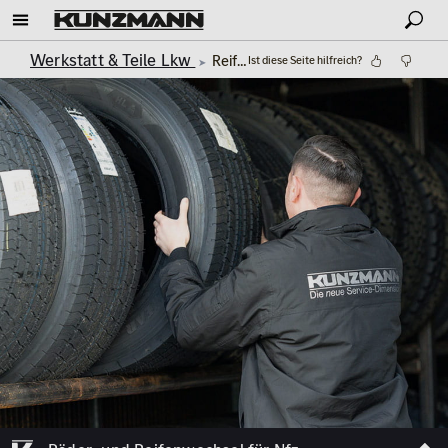
Werkstatt & Teile Lkw
Reifenwechsel NFZ und LKW
Ist diese Seite hilfreich?