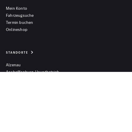
Mein Konto
Fahrzeugsuche
Termin buchen
Onlineshop
STANDORTE
Alzenau
Aschaffenburg-Hauptbetrieb
Aschaffenburg-Galerie
Aschaffenburg-Nilkheim
Büttelborn
Dietzenbach
Fulda
Gelnhausen
Stockstadt
Wörth