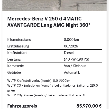
Mercedes-Benz V 250 d 4MATIC
AVANTGARDE Lang AMG Night 360°
Kilometerstand
8.000 km
Erstzulassung
06/2026
Kraftstoffart
Diesel
Leistung
140 kW (190 PS)
Karosserie
Van / Kleinbus
Getriebe
Automatik
WLTP Kraftstoffverbr. (komb.): 8.0 l/100km
WLTP CO
-Emissionen (komb.) / bei entladener Batterie: 210.0
2
g/km
WLTP CO
-Klasse (komb.) / bei entladener Batterie: G
2
Fahrzeugpreis
85.970,00 €