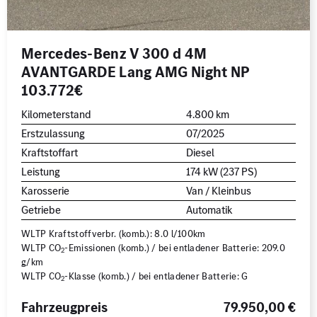
Mercedes-Benz V 300 d 4M
AVANTGARDE Lang AMG Night NP
103.772€
Kilometerstand
4.800 km
Erstzulassung
07/2025
Kraftstoffart
Diesel
Leistung
174 kW (237 PS)
Karosserie
Van / Kleinbus
Getriebe
Automatik
WLTP Kraftstoffverbr. (komb.): 8.0 l/100km
WLTP CO
-Emissionen (komb.) / bei entladener Batterie: 209.0
2
g/km
WLTP CO
-Klasse (komb.) / bei entladener Batterie: G
2
Fahrzeugpreis
79.950,00 €