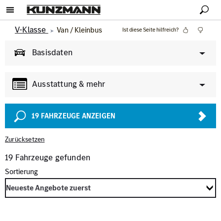
V-Klasse
Van / Kleinbus
Ist diese Seite hilfreich?
Basisdaten
Ausstattung & mehr
Pkw
Van & Wohnmobil
(441)
(59)
Allgemeine Informationen
19
FAHRZEUGE ANZEIGEN
Garantie
Allrad
Zurücksetzen
Exterieur
Transporter
Innenausstattung
Lkw
(85)
(4)
19 Fahrzeuge gefunden
AMG Styling
Klimaanlage
Marke
Modell
Anhängerkupplung
Panoramadach
MERCEDES-BENZ
V-KLASSE
Parkhilfe / Park-
Karosserie
Assistent