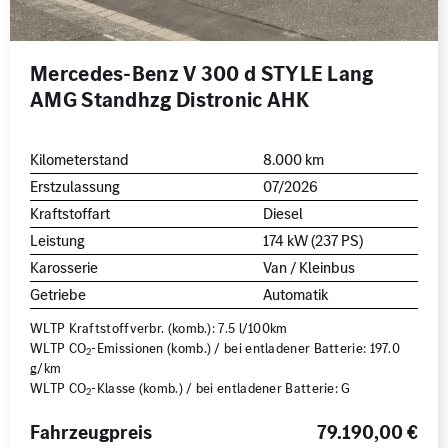
Mercedes-Benz V 300 d STYLE Lang
AMG Standhzg Distronic AHK
Kilometerstand
8.000 km
Erstzulassung
07/2026
Kraftstoffart
Diesel
Leistung
174 kW (237 PS)
Karosserie
Van / Kleinbus
Getriebe
Automatik
WLTP Kraftstoffverbr. (komb.): 7.5 l/100km
WLTP CO
-Emissionen (komb.) / bei entladener Batterie: 197.0
2
g/km
WLTP CO
-Klasse (komb.) / bei entladener Batterie: G
2
Fahrzeugpreis
79.190,00 €