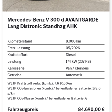
Mercedes-Benz V 300 d AVANTGARDE
Lang Distronic Standhzg AHK
Kilometerstand
8.000 km
Erstzulassung
05/2026
Kraftstoffart
Diesel
Leistung
174 kW (237 PS)
Karosserie
Van / Kleinbus
Getriebe
Automatik
WLTP Kraftstoffverbr. (komb.): 7.6 l/100km
WLTP CO
-Emissionen (komb.) / bei entladener Batterie: 198.0
2
g/km
WLTP CO
-Klasse (komb.) / bei entladener Batterie: G
2
Fahrzeugpreis
84.690,00 €