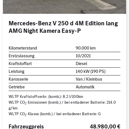
Mercedes-Benz V 250 d 4M Edition lang
AMG Night Kamera Easy-P
Kilometerstand
90.000 km
Erstzulassung
10/2021
Kraftstoffart
Diesel
Leistung
140 kW (190 PS)
Karosserie
Van / Kleinbus
Getriebe
Automatik
WLTP Kraftstoffverbr. (komb.): 8.2 l/100km
WLTP CO
-Emissionen (komb.) / bei entladener Batterie: 214.0
2
g/km
WLTP CO
-Klasse (komb.) / bei entladener Batterie: G
2
Fahrzeugpreis
48.980,00 €