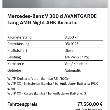
Mercedes-Benz V 300 d AVANTGARDE
Lang AMG Night AHK Airmatic
Kilometerstand
8.850 km
Erstzulassung
05/2025
Kraftstoffart
Diesel
Leistung
174 kW (237 PS)
Karosserie
Van / Kleinbus
Getriebe
Automatik
WLTP Kraftstoffverbr. (komb.): 7.5 l/100km
WLTP CO
-Emissionen (komb.) / bei entladener Batterie: 197.0
2
g/km
WLTP CO
-Klasse (komb.) / bei entladener Batterie: G
2
Fahrzeugpreis
77.550,00 €
mtl. Rate berechnen