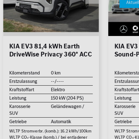
Rückfa
Schieb
Cabrio /
Limousine
Kombi
Roadster
Sitzhei
Standh
KIA EV3 81,4 kWh Earth
KIA EV3
DriveWise Privacy 360° ACC
Sound-P
Geländewage
Coupé
Van / Kleinbus
Sonstige
SUV
jung@smart Qualitätssiegel
Kilometerstand
0 km
Kilometerst
Junge Sterne Qualitätssiegel
Erstzulassung
--/----
Erstzulassu
Kleinwagen
Kraftstoffart
Elektro
Kraftstoffar
MB Rent Fahrzeug
Leistung
150 kW (204 PS)
Leistung
Karosserie
Geländewagen /
Karosserie
Kraftstoff
Getriebe
SUV
SUV
ALLE
ALLE
Getriebe
Automatik
Getriebe
WLTP Stromverbr. (komb.): 16.2 kWh/100km
WLTP Stromve
Schadstoffklasse
Standorte
WLTP CO
-Klasse (komb.) / bei entladener
WLTP CO
-Kl
2
2