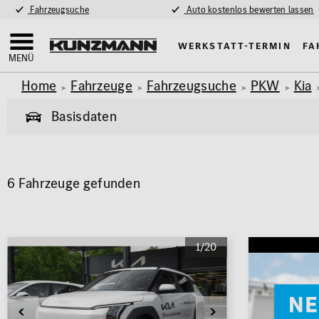
Fahrzeugsuche
Auto kostenlos bewerten lassen
Werkstatt-Termin
Fa
MENÜ
Home
Fahrzeuge
Fahrzeugsuche
PKW
Kia
Basisdaten
Allgemeine Informationen
6 Fahrzeuge gefunden
Garantie
Allrad
Pkw
Van & Wohnmobil
(444)
(59)
Exterieur
Innenausstat
Marke
Modell
1/20
AMG Styling
Klimaa
KIA
EV3
Anhängerkupplung
Panora
Parkhil
Karosserie