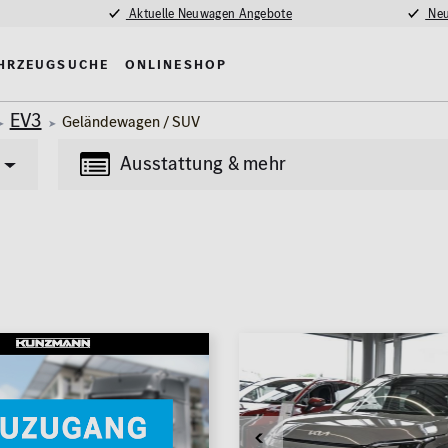
Aktuelle Neuwagen Angebote
Neu
hrzeugsuche
Onlineshop
EV3
Geländewagen / SUV
Ausstattung & mehr
Transporter
Lkw
(85)
(4)
tung
Multimedia
Erstzulassung
nlage
MBUX
2008
madach
Navigationssystem
fe / Park-Assistent
Kilometer