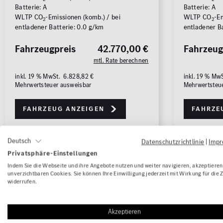
Batterie: A
Batterie: A
ALLE
ALLE
WLTP CO
-Emissionen (komb.) / bei
WLTP CO
-Em
2
2
entladener Batterie: 0.0 g/km
entladener B
Fahrzeugpreis
42.770,00 €
Fahrzeug
mtl. Rate berechnen
inkl. 19 % MwSt. 6.828,82 €
inkl. 19 % MwS
Mehrwertsteuer ausweisbar
Mehrwertsteu
Fahrzeug anzeigen
Fahrze
Deutsch
Datenschutzrichtlinie
|
Imp
1/21
Privatsphäre-Einstellungen
Indem Sie die Webseite und ihre Angebote nutzen und weiter navigieren, akzeptieren 
unverzichtbaren Cookies. Sie können Ihre Einwilligung jederzeit mit Wirkung für die 
widerrufen.
Akzeptieren