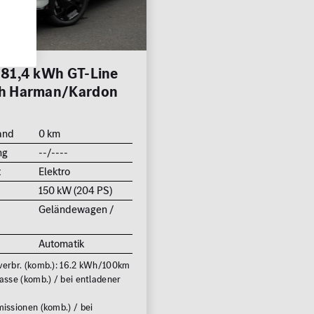
 81,4 kWh GT-Line
h Harman/Kardon
and
0 km
ng
--/----
t
Elektro
150 kW (204 PS)
Geländewagen /
Automatik
rbr. (komb.): 16.2 kWh/100km
asse (komb.) / bei entladener
issionen (komb.) / bei