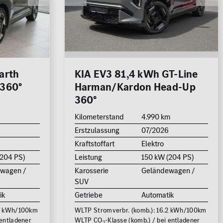
250.000
km
1.000 km
arth
KIA EV3 81,4 kWh GT-Line
 360°
Harman/Kardon Head-Up
700
360°
Kilometerstand
4.990 km
Erstzulassung
07/2026
500.000 €
Kraftstoffart
Elektro
(204 PS)
Leistung
150 kW (204 PS)
wagen /
Karosserie
Geländewagen /
6
FAHRZEUGE ANZEIGEN
SUV
ik
Getriebe
Automatik
rücksetzen
.2 kWh/100km
WLTP Stromverbr. (komb.): 16.2 kWh/100km
 entladener
WLTP CO
-Klasse (komb.) / bei entladener
2