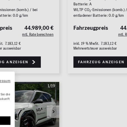
Batterie: A
issionen (komb.) / bei
WLTP CO
-Emissionen (komb.) /
2
atterie: 0.0 g/km
entladener Batterie: 0.0 g/km
preis
44.989,00 €
Fahrzeugpreis
44
mtl. Rate berechnen
mtl. 
t. 7.183,12 €
inkl. 19 % MwSt. 7.183,12 €
er ausweisbar
Mehrwertsteuer ausweisbar
Zu
ug anzeigen
Fahrzeug anzeigen
ressum
1/19
Sie die
Zukunft