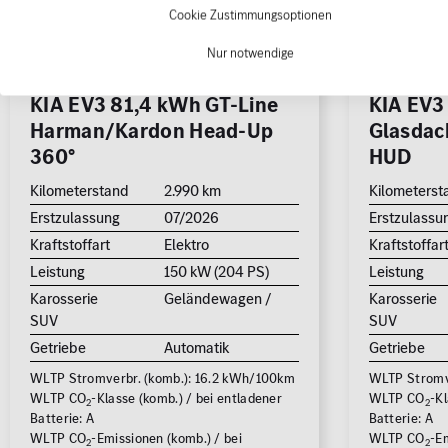
Cookie Zustimmungsoptionen
Nur notwendige
KIA EV3 81,4 kWh GT-Line
KIA EV3
Harman/Kardon Head-Up
Glasdac
360°
HUD
Kilometerstand
2.990 km
Kilometerst
Erstzulassung
07/2026
Erstzulassu
Kraftstoffart
Elektro
Kraftstoffar
Leistung
150 kW (204 PS)
Leistung
Karosserie
Geländewagen /
Karosserie
SUV
SUV
Getriebe
Automatik
Getriebe
WLTP Stromverbr. (komb.): 16.2 kWh/100km
WLTP Stromve
WLTP CO
-Klasse (komb.) / bei entladener
WLTP CO
-Kl
2
2
Batterie: A
Batterie: A
WLTP CO
-Emissionen (komb.) / bei
WLTP CO
-Em
2
2