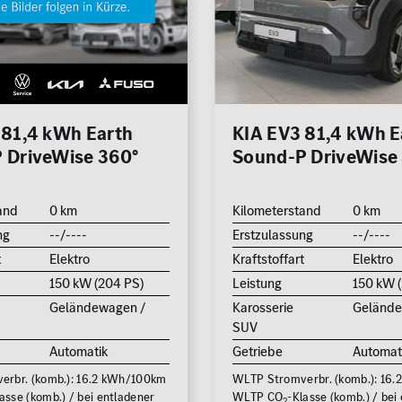
0 km
hrkamera
edach
Reichweite (elektrisch)
zung
0 km
eizung
 81,4 kWh Earth
KIA EV3 81,4 kWh E
Leistung (PS)
 DriveWise 360°
Sound-P DriveWise
n /
50
and
0 km
Kilometerstand
0 km
Preis
ng
--/----
Erstzulassung
--/----
0 €
t
Elektro
Kraftstoffart
Elektro
150 kW (204 PS)
Leistung
150 kW 
MwSt. ausweisbar
Geländewagen /
Karosserie
Gelände
SUV
Automatik
Getriebe
Automat
Zu
rbr. (komb.): 16.2 kWh/100km
WLTP Stromverbr. (komb.): 16
asse (komb.) / bei entladener
WLTP CO
-Klasse (komb.) / bei
2