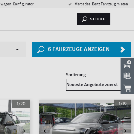
wagen-Konfigurator
Mercedes-Benz Fahrzeug mieten
Suche
6
FAHRZEUGE ANZEIGEN
Sicherheit
1/20
1/19
LED Licht
2026
Totwinkel-Assistent