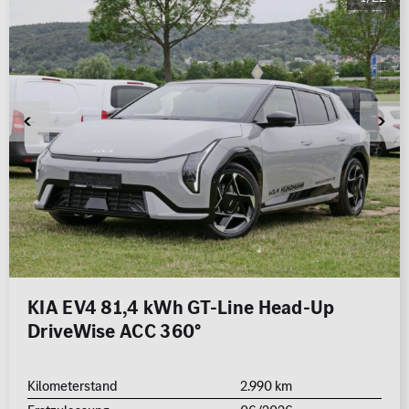
0 km
1.000 km
Leistung (PS)
50
700
Preis
0 €
500.000 €
MwSt. ausweisbar
KIA EV4 81,4 kWh GT-Line Head-Up
DriveWise ACC 360°
Kilometerstand
2.990 km