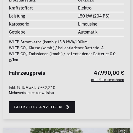
MB Rent Fahrzeug
Kraftstoffart
Elektro
Schadstoffklasse
Standorte
Leistung
150 kW (204 PS)
Karosserie
Limousine
ALLE
ALLE
Getriebe
Automatik
WLTP Stromverbr. (komb.): 15.8 kWh/100km
WLTP CO
-Klasse (komb.) / bei entladener Batterie: A
2
WLTP CO
-Emissionen (komb.) / bei entladener Batterie: 0.0
2
g/km
Fahrzeugpreis
47.990,00 €
Erstzulassung
mtl. Rate berechnen
2008
2026
inkl. 19 % MwSt. 7.662,27 €
Mehrwertsteuer ausweisbar
Kilometer
Fahrzeug anzeigen
0 km
250.000
km
Reichweite (elektrisch)
1/22