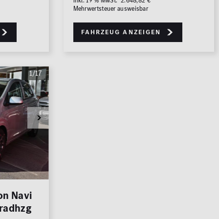
inkl. 19 % MwSt. 2.648,82 €
Mehrwertsteuer ausweisbar
Fahrzeug anzeigen
1/17
on Navi
radhzg