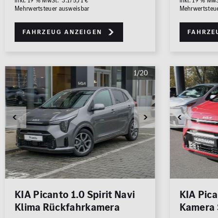
inkl. 19 % MwSt. 3.175,71 €
inkl. 19 % Mw
Mehrwertsteuer ausweisbar
Mehrwertsteu
Fahrzeug anzeigen
Fahrze
1/20
KIA Picanto 1.0 Spirit Navi
KIA Pica
Klima Rückfahrkamera
Kamera 