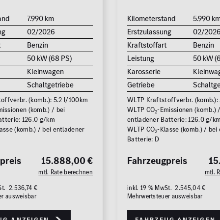
and
7.990 km
Kilometerstand
5.990 k
ng
02/2026
Erstzulassung
02/202
t
Benzin
Kraftstoffart
Benzin
50 kW (68 PS)
Leistung
50 kW (
Kleinwagen
Karosserie
Kleinwa
Schaltgetriebe
Getriebe
Schaltge
offverbr. (komb.): 5.2 l/100km
WLTP Kraftstoffverbr. (komb.):
issionen (komb.) / bei
WLTP CO
-Emissionen (komb.) /
2
atterie: 126.0 g/km
entladener Batterie: 126.0 g/k
asse (komb.) / bei entladener
WLTP CO
-Klasse (komb.) / bei
2
Batterie: D
preis
15.888,00 €
Fahrzeugpreis
15
mtl. Rate berechnen
mtl. 
St. 2.536,74 €
inkl. 19 % MwSt. 2.545,04 €
er ausweisbar
Mehrwertsteuer ausweisbar
ug anzeigen
Fahrzeug anzeigen