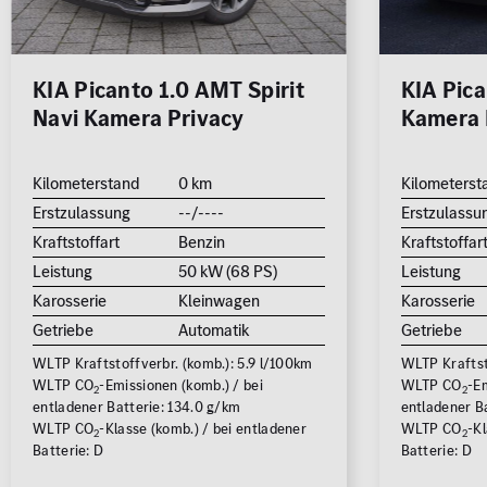
KIA Picanto 1.0 AMT Spirit
KIA Pica
Navi Kamera Privacy
Kamera 
Kilometerstand
0 km
Kilometerst
Erstzulassung
--/----
Erstzulassu
Kraftstoffart
Benzin
Kraftstoffar
Leistung
50 kW (68 PS)
Leistung
Karosserie
Kleinwagen
Karosserie
Getriebe
Automatik
Getriebe
WLTP Kraftstoffverbr. (komb.): 5.9 l/100km
WLTP Kraftst
WLTP CO
-Emissionen (komb.) / bei
WLTP CO
-Em
2
2
entladener Batterie: 134.0 g/km
entladener Ba
WLTP CO
-Klasse (komb.) / bei entladener
WLTP CO
-Kl
2
2
Batterie: D
Batterie: D