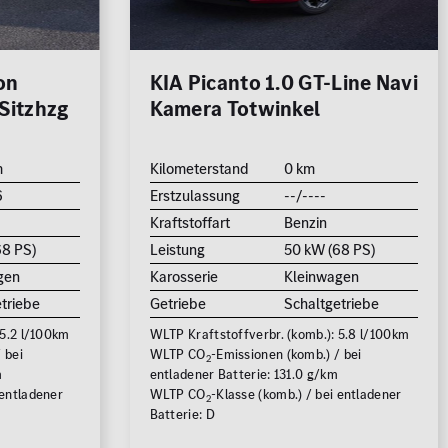
on
KIA Picanto 1.0 GT-Line Navi
Sitzhzg
Kamera Totwinkel
m
Kilometerstand
0 km
6
Erstzulassung
--/----
Kraftstoffart
Benzin
68 PS)
Leistung
50 kW (68 PS)
gen
Karosserie
Kleinwagen
triebe
Getriebe
Schaltgetriebe
 5.2 l/100km
WLTP Kraftstoffverbr. (komb.): 5.8 l/100km
 bei
WLTP CO
-Emissionen (komb.) / bei
2
m
entladener Batterie: 131.0 g/km
 entladener
WLTP CO
-Klasse (komb.) / bei entladener
2
Batterie: D