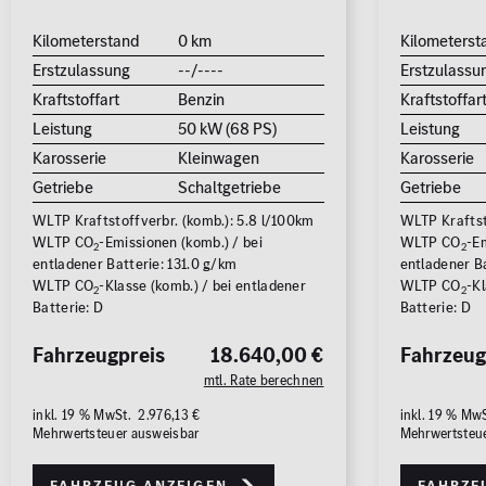
Kilometerstand
0 km
Kilometerst
Erstzulassung
--/----
Erstzulassu
Kraftstoffart
Benzin
Kraftstoffar
Leistung
50 kW (68 PS)
Leistung
Karosserie
Kleinwagen
Karosserie
Getriebe
Schaltgetriebe
Getriebe
WLTP Kraftstoffverbr. (komb.): 5.8 l/100km
WLTP Kraftst
WLTP CO
-Emissionen (komb.) / bei
WLTP CO
-Em
2
2
entladener Batterie: 131.0 g/km
entladener B
WLTP CO
-Klasse (komb.) / bei entladener
WLTP CO
-Kl
2
2
Batterie: D
Batterie: D
Fahrzeugpreis
18.640,00 €
Fahrzeug
mtl. Rate berechnen
inkl. 19 % MwSt. 2.976,13 €
inkl. 19 % Mw
Mehrwertsteuer ausweisbar
Mehrwertsteu
Fahrzeug anzeigen
Fahrze