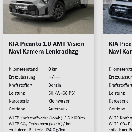
Rückfa
Schieb
Cabrio /
Limousine
Kombi
Roadster
Sitzhei
Standh
KIA Picanto 1.0 AMT Vision
KIA Pica
Navi Kamera Lenkradhzg
Navi Ka
Geländewage
Coupé
Van / Kleinbus
Sonstige
SUV
jung@smart Qualitätssiegel
Kilometerstand
0 km
Kilometerst
Junge Sterne Qualitätssiegel
Erstzulassung
--/----
Erstzulassu
Kleinwagen
Kraftstoffart
Benzin
Kraftstoffar
MB Rent Fahrzeug
Leistung
50 kW (68 PS)
Leistung
Karosserie
Kleinwagen
Karosserie
Kraftstoff
Getriebe
Getriebe
Automatik
Getriebe
ALLE
ALLE
WLTP Kraftstoffverbr. (komb.): 5.5 l/100km
WLTP Kraftst
WLTP CO
-Emissionen (komb.) / bei
WLTP CO
-Em
2
2
Schadstoffklasse
Standorte
entladener Batterie: 134.0 g/km
entladener B