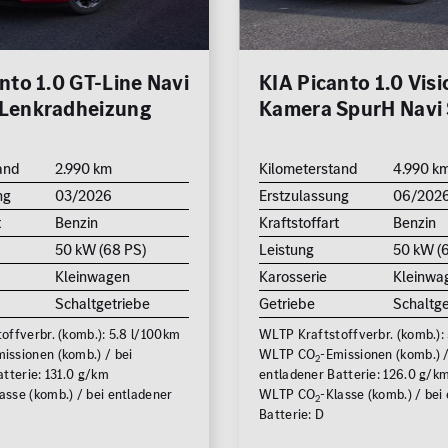
nto 1.0 GT-Line Navi
KIA Picanto 1.0 Visi
Lenkradheizung
Kamera SpurH Navi 
and
2.990 km
Kilometerstand
4.990 k
ng
03/2026
Erstzulassung
06/202
t
Benzin
Kraftstoffart
Benzin
50 kW (68 PS)
Leistung
50 kW (
Kleinwagen
Karosserie
Kleinwa
Schaltgetriebe
Getriebe
Schaltge
offverbr. (komb.): 5.8 l/100km
WLTP Kraftstoffverbr. (komb.):
issionen (komb.) / bei
WLTP CO
-Emissionen (komb.) /
2
tterie: 131.0 g/km
entladener Batterie: 126.0 g/k
asse (komb.) / bei entladener
WLTP CO
-Klasse (komb.) / bei
2
Batterie: D