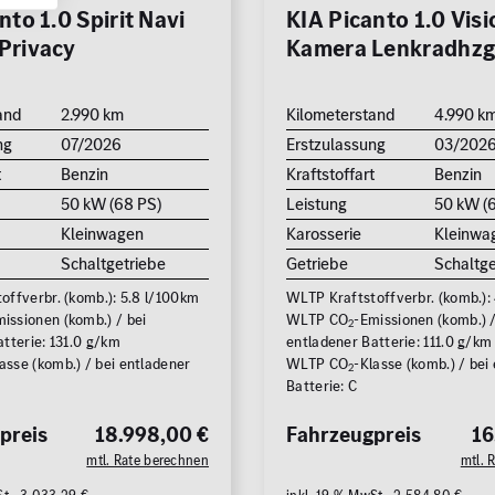
nto 1.0 Spirit Navi
KIA Picanto 1.0 Visi
Privacy
Kamera Lenkradhz
and
2.990 km
Kilometerstand
4.990 k
ng
07/2026
Erstzulassung
03/202
t
Benzin
Kraftstoffart
Benzin
50 kW (68 PS)
Leistung
50 kW (
Kleinwagen
Karosserie
Kleinwa
Schaltgetriebe
Getriebe
Schaltge
offverbr. (komb.): 5.8 l/100km
WLTP Kraftstoffverbr. (komb.):
issionen (komb.) / bei
WLTP CO
-Emissionen (komb.) /
2
tterie: 131.0 g/km
entladener Batterie: 111.0 g/km
asse (komb.) / bei entladener
WLTP CO
-Klasse (komb.) / bei
2
Batterie: C
preis
18.998,00 €
Fahrzeugpreis
16
mtl. Rate berechnen
mtl. 