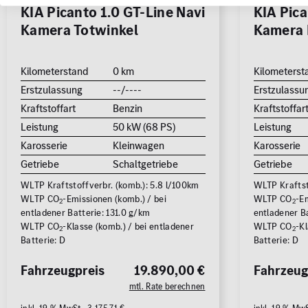
KIA Picanto 1.0 GT-Line Navi
KIA Pica
Kamera Totwinkel
Kamera 
Kilometerstand
0 km
Kilometerst
Erstzulassung
--/----
Erstzulassu
Kraftstoffart
Benzin
Kraftstoffar
Leistung
50 kW (68 PS)
Leistung
Karosserie
Kleinwagen
Karosserie
Getriebe
Schaltgetriebe
Getriebe
WLTP Kraftstoffverbr. (komb.): 5.8 l/100km
WLTP Kraftst
WLTP CO
-Emissionen (komb.) / bei
WLTP CO
-Em
2
2
entladener Batterie: 131.0 g/km
entladener Ba
WLTP CO
-Klasse (komb.) / bei entladener
WLTP CO
-Kl
2
2
Batterie: D
Batterie: D
Fahrzeugpreis
19.890,00 €
Fahrzeug
mtl. Rate berechnen