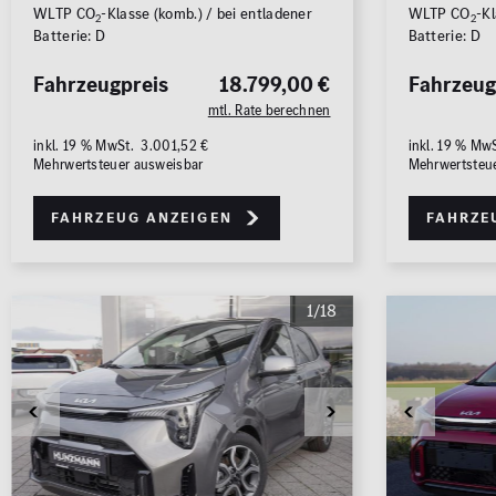
WLTP CO
-Klasse (komb.) / bei entladener
WLTP CO
-Kl
2
2
ALLE
ALLE
Batterie: D
Batterie: D
Fahrzeugpreis
18.799,00 €
Fahrzeug
mtl. Rate berechnen
inkl. 19 % MwSt. 3.001,52 €
inkl. 19 % Mw
Mehrwertsteuer ausweisbar
Mehrwertsteu
Fahrzeug anzeigen
Fahrze
1/18