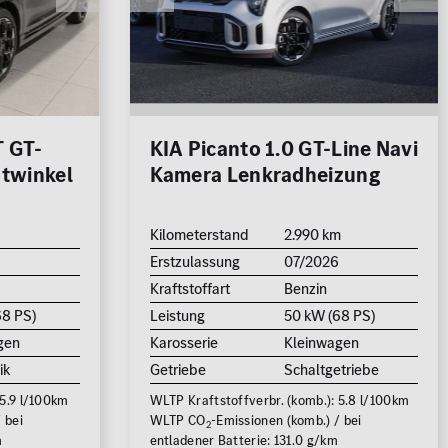
250.000
km
1.000 km
T GT-
KIA Picanto 1.0 GT-Line Navi
otwinkel
Kamera Lenkradheizung
700
Kilometerstand
2.990 km
Erstzulassung
07/2026
500.000 €
Kraftstoffart
Benzin
68 PS)
Leistung
50 kW (68 PS)
gen
Karosserie
Kleinwagen
15
FAHRZEUGE ANZEIGEN
ik
Getriebe
Schaltgetriebe
 5.9 l/100km
WLTP Kraftstoffverbr. (komb.): 5.8 l/100km
rücksetzen
 bei
WLTP CO
-Emissionen (komb.) / bei
2
m
entladener Batterie: 131.0 g/km