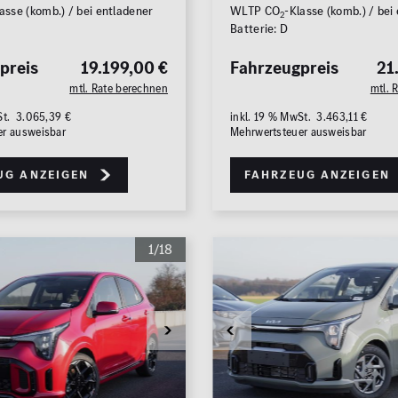
asse (komb.) / bei entladener
WLTP CO
-Klasse (komb.) / bei
2
Batterie: D
preis
19.199,00 €
Fahrzeugpreis
21
mtl. Rate berechnen
mtl. 
St. 3.065,39 €
inkl. 19 % MwSt. 3.463,11 €
er ausweisbar
Mehrwertsteuer ausweisbar
Zu
ug anzeigen
Fahrzeug anzeigen
1/18