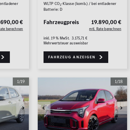
 entladener
WLTP CO
-Klasse (komb.) / bei entladener
2
Batterie: D
.690,00 €
Fahrzeugpreis
19.890,00 €
Rate berechnen
mtl. Rate berechnen
15
FAHRZEUGE ANZEIGEN
inkl. 19 % MwSt. 3.175,71 €
Mehrwertsteuer ausweisbar
rücksetzen
Fahrzeug anzeigen
1/19
1/18