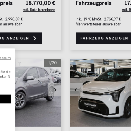
preis
18.770,00 €
Fahrzeugpreis
17
mtl. Rate berechnen
mtl. 
St. 2.996,89 €
inkl. 19 % MwSt. 2.766,97 €
er ausweisbar
Mehrwertsteuer ausweisbar
ug anzeigen
Fahrzeug anzeigen
ressum
1/20
Sie die
Zukunft