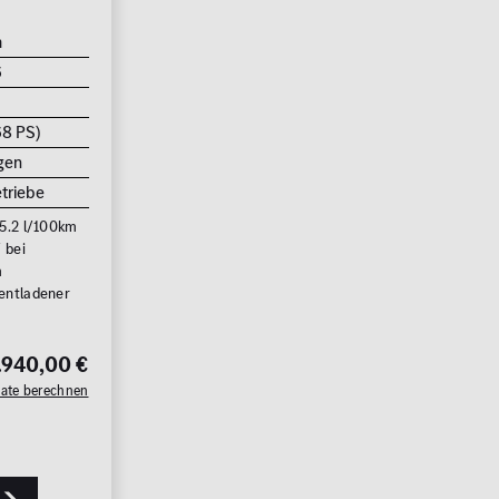
m
6
68 PS)
gen
triebe
 5.2 l/100km
 bei
m
 entladener
.940,00 €
Rate berechnen