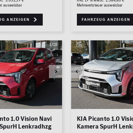
St. 3.033,29 €
inkl. 19 % MwSt. 2.584,80 €
er ausweisbar
Mehrwertsteuer ausweisbar
ug anzeigen
Fahrzeug anzeigen
1/18
nto 1.0 Vision Navi
KIA Picanto 1.0 Visi
SpurH Lenkradhzg
Kamera SpurH Lenk