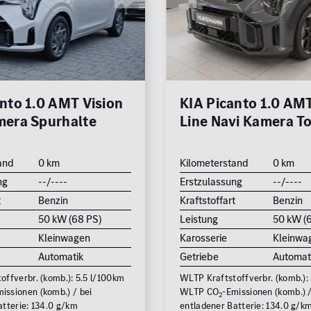
0 km
hrkamera
edach
Reichweite (elektrisch)
zung
0 km
eizung
nto 1.0 AMT Vision
KIA Picanto 1.0 AM
Leistung (PS)
mera Spurhalte
Line Navi Kamera T
n /
50
and
0 km
Kilometerstand
0 km
Preis
ng
--/----
Erstzulassung
--/----
0 €
t
Benzin
Kraftstoffart
Benzin
50 kW (68 PS)
Leistung
50 kW (
MwSt. ausweisbar
Kleinwagen
Karosserie
Kleinwa
Automatik
Getriebe
Automat
offverbr. (komb.): 5.5 l/100km
WLTP Kraftstoffverbr. (komb.):
Zu
issionen (komb.) / bei
WLTP CO
-Emissionen (komb.) /
2
atterie: 134.0 g/km
entladener Batterie: 134.0 g/k