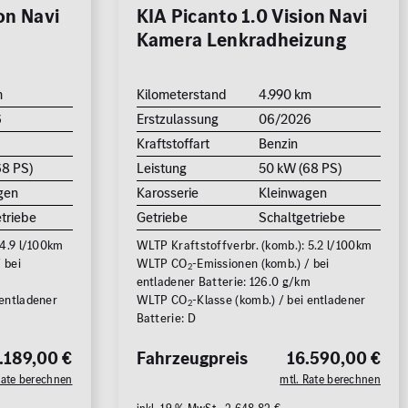
on Navi
KIA Picanto 1.0 Vision Navi
g
Kamera Lenkradheizung
m
Kilometerstand
4.990 km
6
Erstzulassung
06/2026
Kraftstoffart
Benzin
68 PS)
Leistung
50 kW (68 PS)
gen
Karosserie
Kleinwagen
triebe
Getriebe
Schaltgetriebe
 4.9 l/100km
WLTP Kraftstoffverbr. (komb.): 5.2 l/100km
 bei
WLTP CO
-Emissionen (komb.) / bei
2
entladener Batterie: 126.0 g/km
 entladener
WLTP CO
-Klasse (komb.) / bei entladener
2
Batterie: D
.189,00 €
Fahrzeugpreis
16.590,00 €
Rate berechnen
mtl. Rate berechnen