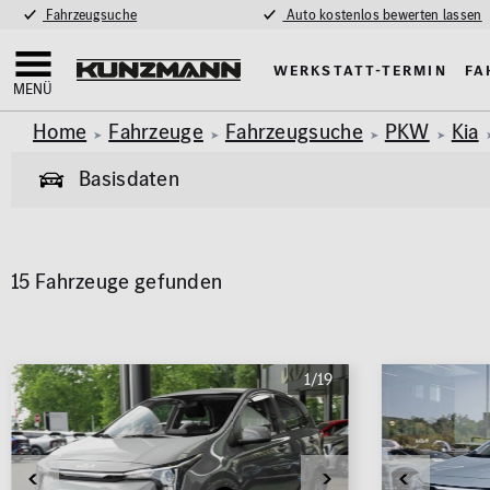
Fahrzeugsuche
Auto kostenlos bewerten lassen
Werkstatt-Termin
Fa
MENÜ
Home
Fahrzeuge
Fahrzeugsuche
PKW
Kia
Basisdaten
Allgemeine Informationen
15 Fahrzeuge gefunden
Garantie
Allrad
Pkw
Van & Wohnmobil
(458)
(61)
Exterieur
Innenausstat
Marke
Modell
1/19
AMG Styling
Klimaa
KIA
PICANTO
Anhängerkupplung
Panora
Parkhil
Karosserie