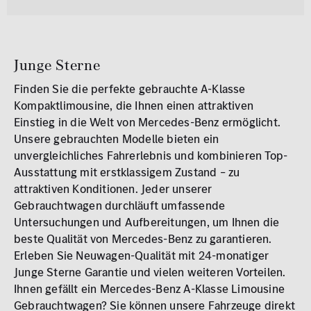
MB Rent Fahrzeug
Schadstoffklasse
Standorte
ALLE
ALLE
Junge Sterne
Finden Sie die perfekte gebrauchte A-Klasse
Kompaktlimousine, die Ihnen einen attraktiven
Einstieg in die Welt von Mercedes-Benz ermöglicht.
Unsere gebrauchten Modelle bieten ein
unvergleichliches Fahrerlebnis und kombinieren Top-
Ausstattung mit erstklassigem Zustand – zu
Erstzulassung
attraktiven Konditionen. Jeder unserer
2008
2026
Gebrauchtwagen durchläuft umfassende
Untersuchungen und Aufbereitungen, um Ihnen die
Kilometer
beste Qualität von Mercedes-Benz zu garantieren.
0 km
Erleben Sie Neuwagen-Qualität mit 24-monatiger
250.000
km
Junge Sterne Garantie und vielen weiteren Vorteilen.
Ihnen gefällt ein Mercedes-Benz A-Klasse Limousine
Reichweite (elektrisch)
Gebrauchtwagen? Sie können unsere Fahrzeuge direkt