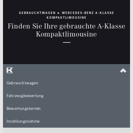
Rückfahrkamera
GEBRAUCHTWAGEN ► MERCEDES-BENZ A-KLASSE
Limousine
Cabrio / Roadster
Schiebedach
KOMPAKTLIMOUSINE
Finden Sie Ihre gebrauchte A-Klasse
Sitzheizung
Kompaktlimousine
Standheizung
Kombi
Coupé
Multimedia
Sicherheit
MBUX
LED Licht
Navigationssystem
Totwinkel-Assistent
Van / Kleinbus
Geländewagen / SUV
Gebrauchtwagen
Sonstige
Fahrzeugbewertung
jung@smart
Qualitätssiegel
Kleinwagen
Bewertungstermin
Junge Sterne
Inzahlungsnahme
Kraftstoff
Getriebe
Qualitätssiegel
ALLE
ALLE