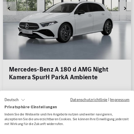
Mercedes-Benz A 180 d AMG Night
Kamera SpurH ParkA Ambiente
Kilometerstand
20.650 km
Datenschutzrichtlinie
|
Impressum
Deutsch
Erstzulassung
04/2025
Privatsphäre-Einstellungen
Kraftstoffart
Diesel
Indem Sie die Webseite und ihre Angebote nutzen und weiter navigieren,
Leistung
85 kW (116 PS)
akzeptieren Sie die unverzichtbaren Cookies. Sie können Ihre Einwilligung jederzeit
mit Wirkung für die Zukunft widerrufen.
Karosserie
Limousine