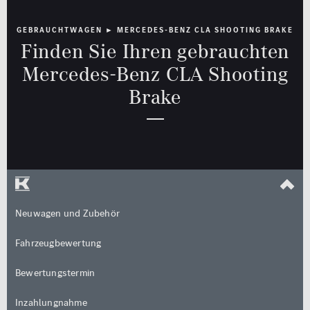
Rückfahrkamera
GEBRAUCHTWAGEN ► MERCEDES-BENZ CLA SHOOTING BRAKE
Limousine
Cabrio / Roadster
Schiebedach
Finden Sie Ihren gebrauchten
Mercedes-Benz CLA Shooting
Sitzheizung
Brake
Standheizung
Kombi
Coupé
Multimedia
Sicherheit
MBUX
LED Licht
Navigationssystem
Totwinkel-Assistent
Van / Kleinbus
Geländewagen / SUV
Sonstige
Neuwagen und Zubehör
jung@smart
Qualitätssiegel
Fahrzeugbewertung
Kleinwagen
Junge Sterne
Bewertungstermin
Kraftstoff
Getriebe
Qualitätssiegel
Inzahlungnahme
ALLE
ALLE