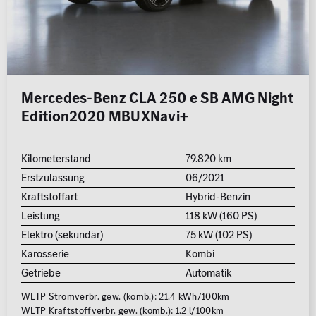
Mercedes-Benz CLA 250 e SB AMG Night
Edition2020 MBUXNavi+
Kilometerstand
79.820 km
Erstzulassung
06/2021
Kraftstoffart
Hybrid-Benzin
Leistung
118 kW (160 PS)
Elektro (sekundär)
75 kW (102 PS)
Karosserie
Kombi
Getriebe
Automatik
WLTP Stromverbr. gew. (komb.): 21.4 kWh/100km
WLTP Kraftstoffverbr. gew. (komb.): 1.2 l/100km