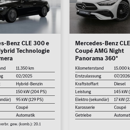
0 km
hrkamera
edach
Reichweite (elektrisch)
zung
0 km
eizung
s-Benz CLE 300 e
Mercedes-Benz CLE
Leistung (PS)
Hybrid Technologie
Coupé AMG Night
n /
50
mera
Panorama 360°
and
11.350 km
Kilometerstand
15.000 
Preis
ng
02/2025
Erstzulassung
07/202
0 €
t
Hybrid-Benzin
Kraftstoffart
Diesel
150 kW (204 PS)
Leistung
145 kW (
MwSt. ausweisbar
undär)
95 kW (129 PS)
Elektro (sekundär)
17 kW (2
Coupé
Karosserie
Coupé
Automatik
Getriebe
Automat
Zu
rbr. gew. (komb.): 20.1