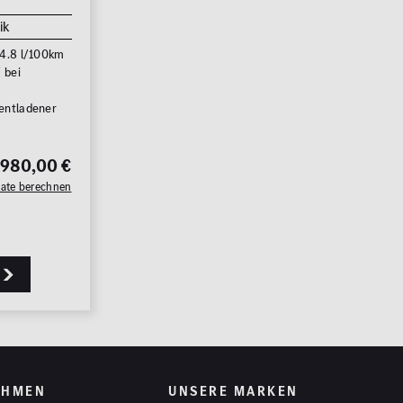
ik
 4.8 l/100km
 bei
m
 entladener
.980,00 €
Rate berechnen
EHMEN
UNSERE MARKEN