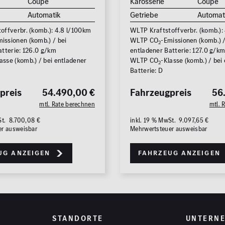
Coupé
Karosserie
Coupé
Automatik
Getriebe
Automat
offverbr. (komb.): 4.8 l/100km
WLTP Kraftstoffverbr. (komb.):
issionen (komb.) / bei
WLTP CO
-Emissionen (komb.) /
2
atterie: 126.0 g/km
entladener Batterie: 127.0 g/k
asse (komb.) / bei entladener
WLTP CO
-Klasse (komb.) / bei
2
Batterie: D
preis
54.490,00 €
Fahrzeugpreis
56
mtl. Rate berechnen
mtl. 
St. 8.700,08 €
inkl. 19 % MwSt. 9.097,65 €
er ausweisbar
Mehrwertsteuer ausweisbar
ug anzeigen
Fahrzeug anzeigen
STANDORTE
UNTERN