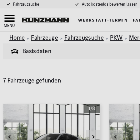
Fahrzeugsuche
Auto kostenlos bewerten lassen
Werkstatt-Termin
Fa
MENÜ
Home
Fahrzeuge
Fahrzeugsuche
PKW
Mer
Basisdaten
Allgemeine Informationen
7 Fahrzeuge gefunden
Garantie
Allrad
Pkw
Van & Wohnmobil
(441)
(59)
Exterieur
Innenausstat
Marke
Modell
1/8
AMG Styling
Klimaa
MERCEDES-BENZ
CLE
Anhängerkupplung
Panora
Parkhil
Karosserie