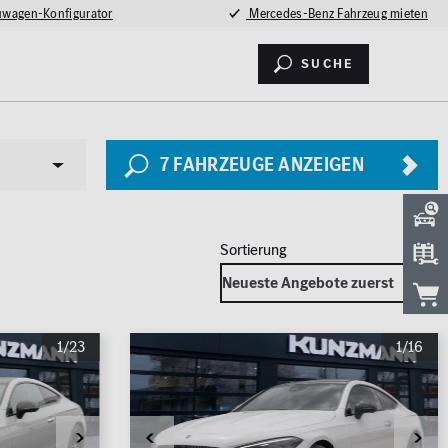
wagen-Konfigurator
Mercedes-Benz Fahrzeug mieten
Suche
7
FAHRZEUGE ANZEIGEN
Sicherheit
1/23
1/16
LED Licht
2026
Totwinkel-Assistent