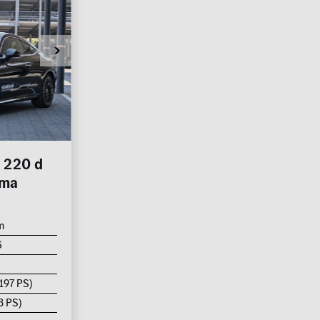
 220 d
ama
m
6
197 PS)
3 PS)