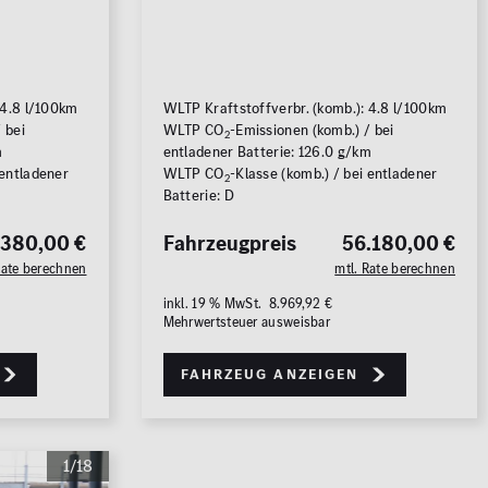
 4.8 l/100km
WLTP Kraftstoffverbr. (komb.): 4.8 l/100km
 bei
WLTP CO
-Emissionen (komb.) / bei
2
7
FAHRZEUGE ANZEIGEN
m
entladener Batterie: 126.0 g/km
 entladener
WLTP CO
-Klasse (komb.) / bei entladener
2
Batterie: D
rücksetzen
.380,00 €
Fahrzeugpreis
56.180,00 €
Rate berechnen
mtl. Rate berechnen
inkl. 19 % MwSt. 8.969,92 €
Mehrwertsteuer ausweisbar
Fahrzeug anzeigen
1/18