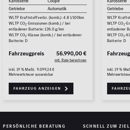
Karosserie
Coupé
Karosserie
Getriebe
Automatik
Getriebe
WLTP Kraftstoffverbr. (komb.): 4.8 l/100km
WLTP Kraftst
WLTP CO
-Emissionen (komb.) / bei
WLTP CO
-Em
2
2
entladener Batterie: 126.0 g/km
entladener B
WLTP CO
-Klasse (komb.) / bei entladener
WLTP CO
-Kl
2
2
Batterie: D
Batterie: D
Fahrzeugpreis
56.990,00 €
Fahrzeug
mtl. Rate berechnen
inkl. 19 % MwSt. 9.099,24 €
inkl. 19 % Mw
Mehrwertsteuer ausweisbar
Mehrwertsteu
Fahrzeug anzeigen
Fahrze
PERSÖNLICHE BERATUNG
SCHNELL ZUM ZIEL