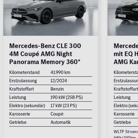
Rückfa
Schieb
Cabrio /
Limousine
Kombi
Roadster
Sitzhei
Standh
Mercedes-Benz CLE 300
Mercede
4M Coupé AMG Night
mit EQ 
Geländewage
Coupé
Van / Kleinbus
Sonstige
SUV
Panorama Memory 360°
AMG Ka
jung@smart Qualitätssiegel
Kilometerstand
41.990 km
Kilometerst
Junge Sterne Qualitätssiegel
Erstzulassung
12/2024
Erstzulassu
Kleinwagen
Kraftstoffart
Benzin
Kraftstoffar
MB Rent Fahrzeug
Leistung
190 kW (258 PS)
Leistung
Elektro (sekundär)
17 kW (23 PS)
Elektro (sek
Kraftstoff
Getriebe
Karosserie
Coupé
Karosserie
ALLE
ALLE
Getriebe
Automatik
Getriebe
WLTP Stromve
Schadstoffklasse
Standorte
kWh/100km