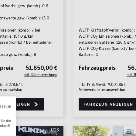
offverbr. gew. (komb.): 0.6
nswerte gew. (komb.): 13.0
issionen (komb.) / bei
WLTP Kraftstoffverbr. (komb.):
tterie: 157.0 g/km
WLTP CO
-Emissionen (komb.) /
2
asse (komb.) / bei entladener
entladener Batterie: 126.0 g/k
WLTP CO
-Klasse (komb.) / bei
2
asse gew. (komb.): B
Batterie: D
Zu
preis
51.850,00 €
Fahrzeugpreis
56
mtl. Rate berechnen
mtl. 
St. 8.278,57 €
inkl. 19 % MwSt. 9.001,85 €
er ausweisbar
Mehrwertsteuer ausweisbar
ug anzeigen
Fahrzeug anzeigen
ressum
Sie die
Zukunft
1/23