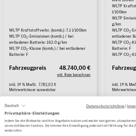
ALLE
ALLE
WLTP Kraftst
l/100km
WLTP Emissio
g/km
WLTP Kraftstoffverbr. (komb.): 7.1 l/100km
WLTP CO
-Em
2
WLTP CO
-Emissionen (komb.) / bei
entladener Ba
2
entladener Batterie: 162.0 g/km
WLTP CO
-Kl
2
WLTP CO
-Klasse (komb.) / bei entladener
Batterie: F
2
Batterie: F
WLTP CO
-Kl
2
Fahrzeugpreis
48.740,00 €
Fahrzeug
mtl. Rate berechnen
inkl. 19 % MwSt. 7.782,02 €
inkl. 19 % Mw
Mehrwertsteuer ausweisbar
Mehrwertsteu
Fahrzeug anzeigen
Fahrze
Deutsch
Datenschutzrichtlinie
|
Imp
Privatsphäre-Einstellungen
Indem Sie die Webseite und ihre Angebote nutzen und weiter navigieren, akzeptieren 
unverzichtbaren Cookies. Sie können Ihre Einwilligung jederzeit mit Wirkung für die 
1/18
widerrufen.