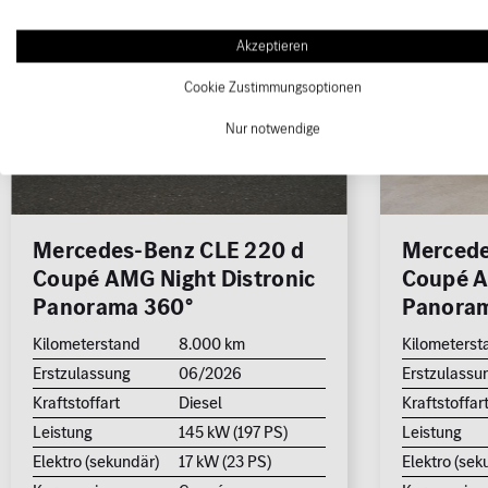
Akzeptieren
Cookie Zustimmungsoptionen
Nur notwendige
Mercedes-Benz CLE 220 d
Mercede
Coupé AMG Night Distronic
Coupé A
Panorama 360°
Panora
Kilometerstand
8.000 km
Kilometerst
Erstzulassung
06/2026
Erstzulassu
Kraftstoffart
Diesel
Kraftstoffar
Leistung
145 kW (197 PS)
Leistung
Elektro (sekundär)
17 kW (23 PS)
Elektro (sek