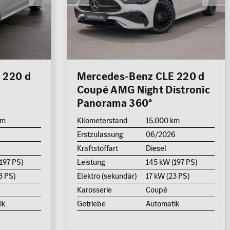
250.000
km
1.000 km
 220 d
Mercedes-Benz CLE 220 d
Coupé AMG Night Distronic
700
Panorama 360°
km
Kilometerstand
15.000 km
6
Erstzulassung
06/2026
500.000 €
Kraftstoffart
Diesel
197 PS)
Leistung
145 kW (197 PS)
3 PS)
Elektro (sekundär)
17 kW (23 PS)
7
FAHRZEUGE ANZEIGEN
Karosserie
Coupé
ik
Getriebe
Automatik
rücksetzen