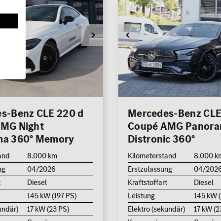
s-Benz CLE 220 d
Mercedes-Benz CLE
MG Night
Coupé AMG Panor
ma 360° Memory
Distronic 360°
and
8.000 km
Kilometerstand
8.000 k
ng
04/2026
Erstzulassung
04/202
t
Diesel
Kraftstoffart
Diesel
145 kW (197 PS)
Leistung
145 kW (
undär)
17 kW (23 PS)
Elektro (sekundär)
17 kW (2